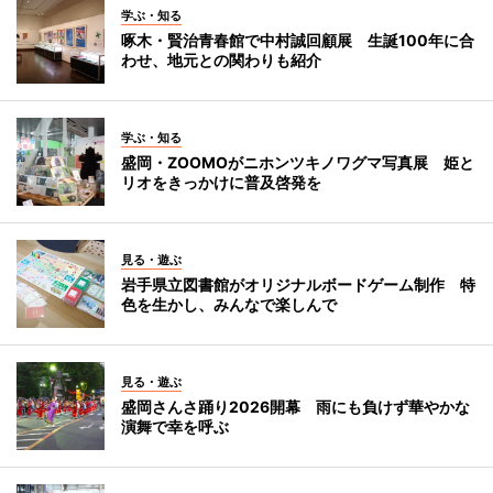
学ぶ・知る
啄木・賢治青春館で中村誠回顧展 生誕100年に合
わせ、地元との関わりも紹介
学ぶ・知る
盛岡・ZOOMOがニホンツキノワグマ写真展 姫と
リオをきっかけに普及啓発を
見る・遊ぶ
岩手県立図書館がオリジナルボードゲーム制作 特
色を生かし、みんなで楽しんで
見る・遊ぶ
盛岡さんさ踊り2026開幕 雨にも負けず華やかな
演舞で幸を呼ぶ