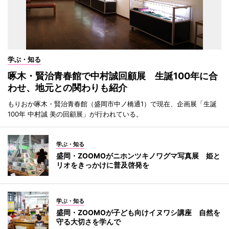
学ぶ・知る
啄木・賢治青春館で中村誠回顧展 生誕100年に合
わせ、地元との関わりも紹介
もりおか啄木・賢治青春館（盛岡市中ノ橋通1）で現在、企画展「生誕
100年 中村誠 美の回顧展」が行われている。
学ぶ・知る
盛岡・ZOOMOがニホンツキノワグマ写真展 姫と
リオをきっかけに普及啓発を
学ぶ・知る
盛岡・ZOOMOが子ども向けイヌワシ講座 自然を
守る大切さを学んで