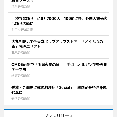
縁日ブースも
名駅経済新聞
「渋谷盆踊り」に6万7000人 109前に櫓、外国人観光客
も踊りの輪に
シブヤ経済新聞
大丸札幌店で任天堂ポップアップストア 「どうぶつの
森」特設エリアも
札幌経済新聞
OMO5函館で「函館夜景の日」 手回しオルガンで野外劇
テーマ曲
函館経済新聞
香港・九龍塘に韓国料理店「Social」 韓国定番料理を現
代風に
香港経済新聞
プレスリリース