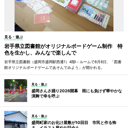
見る・遊ぶ
岩手県立図書館がオリジナルボードゲーム制作 特
色を生かし、みんなで楽しんで
岩手県立図書館（盛岡市盛岡駅西通1）4階I－ルームで8月8日、「図書
館オリジナルボードゲームであそんでみよう」が開かれる。
見る・遊ぶ
盛岡さんさ踊り2026開幕 雨にも負けず華やかな
演舞で幸を呼ぶ
見る・遊ぶ
盛岡町家のお化け屋敷が10回目 市民と作る怖
さ、イラスト展やお話会も