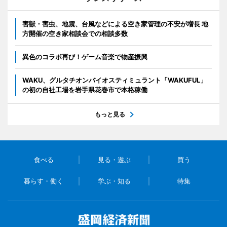
害獣・害虫、地震、台風などによる空き家管理の不安が増長 地
方開催の空き家相談会での相談多数
異色のコラボ再び！ゲーム音楽で物産振興
WAKU、グルタチオンバイオスティミュラント「WAKUFUL」
の初の自社工場を岩手県花巻市で本格稼働
もっと見る
食べる
見る・遊ぶ
買う
暮らす・働く
学ぶ・知る
特集