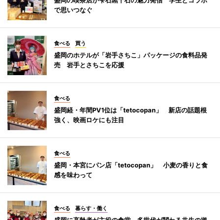
で思いつなぐ
食べる
買う
盛岡のホテルが「岩手さちこ」パッケージの食料品発
売 岩手とさちこを応援
食べる
盛岡経・年間PV1位は「tetocopan」 新店の話題根
強く、映画ロケにも注目
食べる
盛岡・本宮にパン店「tetocopan」 小麦の香りと食
感を味わって
食べる
暮らす・働く
盛岡に高齢者が主役の食堂 多世代が関わる共生の拠