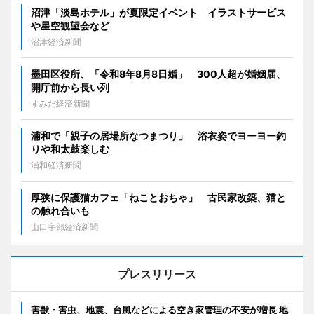
沼津「淡島ホテル」が夏限定イベント イラストサービス
や星空観望会など
沼津経済新聞
墨田区役所、「令和8年8月8日婚」 300人超が婚姻届、
開庁前から長い列
すみだ経済新聞
浦和で「親子の居場所なつまつり」 浴衣姿でヨーヨー釣
りや和太鼓楽しむ
浦和経済新聞
厚狭に保護猫カフェ「ねことおちゃ」 古民家改築、猫と
の触れ合いも
山口宇部経済新聞
プレスリリース
害獣・害虫、地震、台風などによる空き家管理の不安が増長 地