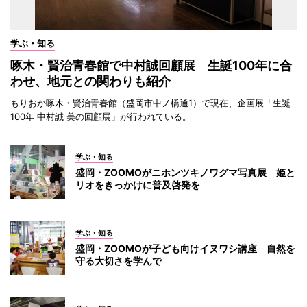
学ぶ・知る
啄木・賢治青春館で中村誠回顧展 生誕100年に合
わせ、地元との関わりも紹介
もりおか啄木・賢治青春館（盛岡市中ノ橋通1）で現在、企画展「生誕
100年 中村誠 美の回顧展」が行われている。
学ぶ・知る
盛岡・ZOOMOがニホンツキノワグマ写真展 姫と
リオをきっかけに普及啓発を
学ぶ・知る
盛岡・ZOOMOが子ども向けイヌワシ講座 自然を
守る大切さを学んで