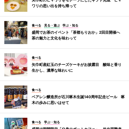
ワリの思い出を持ち帰って
食べる
見る・遊ぶ
学ぶ・知る
盛岡でお茶のイベント「茶都もりおか」2回目開催へ
茶の魅力と文化を味わって
食べる
矢巾町産紅玉のチーズケーキがお披露目 酸味と香り
生かし、濃厚な味わいに
食べる
ベアレン醸造所が石川啄木生誕140周年記念ビール 啄
木の歩みに思いはせて
食べる
学ぶ・知る
盛岡で期間限定「分身ロボットカフェ」 外出困難者