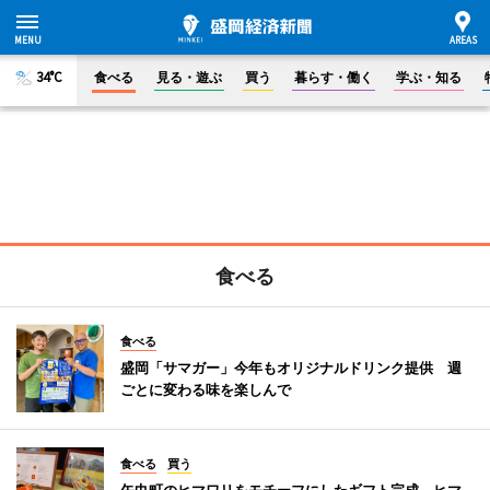
34°C
食べる
見る・遊ぶ
買う
暮らす・働く
学ぶ・知る
食べる
食べる
盛岡「サマガー」今年もオリジナルドリンク提供 週
ごとに変わる味を楽しんで
食べる
買う
矢巾町のヒマワリをモチーフにしたギフト完成 ヒマ