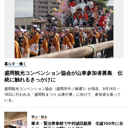
暮らす・働く
盛岡観光コンベンション協会が山車参加者募集 伝
統に触れるきっかけに
盛岡観光コンベンション協会（盛岡市中ノ橋通1）が現在、9月14日～
16日に行われる「盛岡秋まつり 山車行事」に向けて、参加者を募って
いる。
学ぶ・知る
啄木・賢治青春館で中村誠回顧展 生誕100年に合