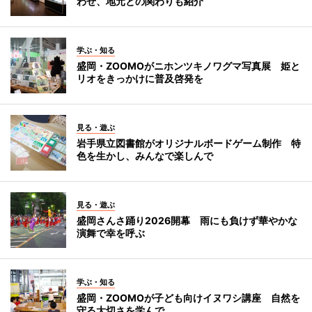
わせ、地元との関わりも紹介
学ぶ・知る
盛岡・ZOOMOがニホンツキノワグマ写真展 姫と
リオをきっかけに普及啓発を
見る・遊ぶ
岩手県立図書館がオリジナルボードゲーム制作 特
色を生かし、みんなで楽しんで
見る・遊ぶ
盛岡さんさ踊り2026開幕 雨にも負けず華やかな
演舞で幸を呼ぶ
学ぶ・知る
盛岡・ZOOMOが子ども向けイヌワシ講座 自然を
守る大切さを学んで