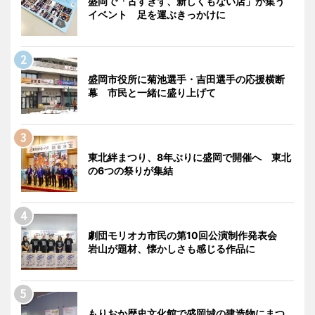
盛岡で「古すぎず、新しくもない店」が集う
イベント 足を運ぶきっかけに
盛岡市役所に菊池選手・吉田選手の応援横断
幕 市民と一緒に盛り上げて
東北絆まつり、8年ぶりに盛岡で開催へ 東北
の6つの祭りが集結
劇団モリオカ市民の第10回公演制作発表会
岩山が題材、懐かしさも感じる作品に
もりおか歴史文化館で盛岡城の建造物にまつ