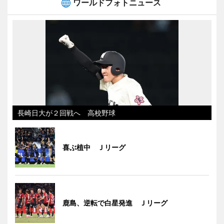
ワールドフォトニュース
長崎日大が２回戦へ 高校野球
喜ぶ植中 Ｊリーグ
鹿島、逆転で白星発進 Ｊリーグ