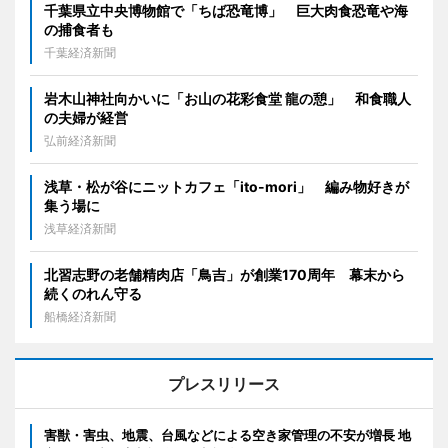
千葉県立中央博物館で「ちば恐竜博」 巨大肉食恐竜や海
の捕食者も
千葉経済新聞
岩木山神社向かいに「お山の花彩食堂 龍の憩」 和食職人
の夫婦が経営
弘前経済新聞
浅草・松が谷にニットカフェ「ito-mori」 編み物好きが
集う場に
浅草経済新聞
北習志野の老舗精肉店「鳥吉」が創業170周年 幕末から
続くのれん守る
船橋経済新聞
プレスリリース
害獣・害虫、地震、台風などによる空き家管理の不安が増長 地