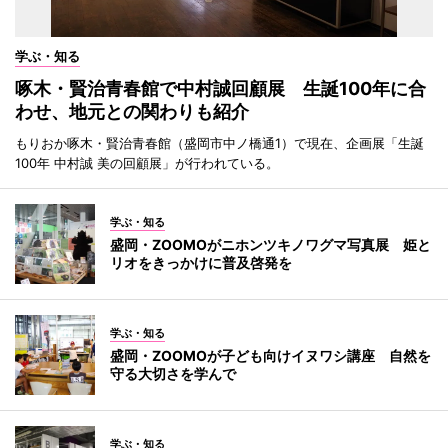
学ぶ・知る
啄木・賢治青春館で中村誠回顧展 生誕100年に合
わせ、地元との関わりも紹介
もりおか啄木・賢治青春館（盛岡市中ノ橋通1）で現在、企画展「生誕
100年 中村誠 美の回顧展」が行われている。
学ぶ・知る
盛岡・ZOOMOがニホンツキノワグマ写真展 姫と
リオをきっかけに普及啓発を
学ぶ・知る
盛岡・ZOOMOが子ども向けイヌワシ講座 自然を
守る大切さを学んで
学ぶ・知る