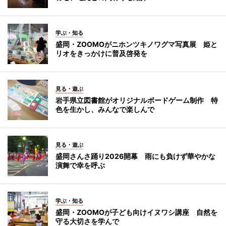
学ぶ・知る
盛岡・ZOOMOがニホンツキノワグマ写真展 姫と
リオをきっかけに普及啓発を
見る・遊ぶ
岩手県立図書館がオリジナルボードゲーム制作 特
色を生かし、みんなで楽しんで
見る・遊ぶ
盛岡さんさ踊り2026開幕 雨にも負けず華やかな
演舞で幸を呼ぶ
学ぶ・知る
盛岡・ZOOMOが子ども向けイヌワシ講座 自然を
守る大切さを学んで