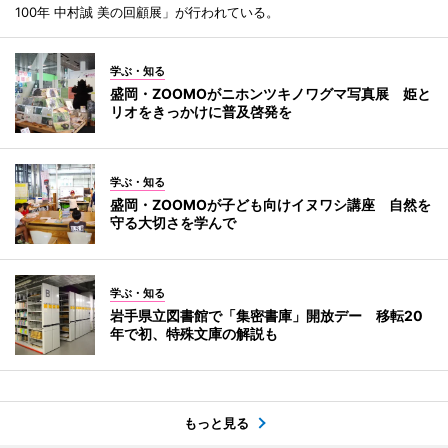
100年 中村誠 美の回顧展」が行われている。
学ぶ・知る
盛岡・ZOOMOがニホンツキノワグマ写真展 姫と
リオをきっかけに普及啓発を
学ぶ・知る
盛岡・ZOOMOが子ども向けイヌワシ講座 自然を
守る大切さを学んで
学ぶ・知る
岩手県立図書館で「集密書庫」開放デー 移転20
年で初、特殊文庫の解説も
もっと見る