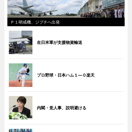
Ｐ１哨戒機、ジブチへ出発
在日米軍が支援物資輸送
プロ野球・日本ハム１―０楽天
内閣・党人事、説明避ける