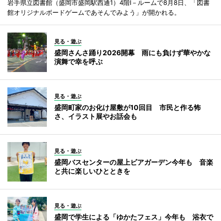
岩手県立図書館（盛岡市盛岡駅西通1）4階I－ルームで8月8日、「図書
館オリジナルボードゲームであそんでみよう」が開かれる。
見る・遊ぶ
盛岡さんさ踊り2026開幕 雨にも負けず華やかな
演舞で幸を呼ぶ
見る・遊ぶ
盛岡町家のお化け屋敷が10回目 市民と作る怖
さ、イラスト展やお話会も
見る・遊ぶ
盛岡バスセンターの屋上ビアガーデン今年も 音楽
と共に楽しいひとときを
見る・遊ぶ
盛岡で学生による「ゆかたフェス」今年も 浴衣で