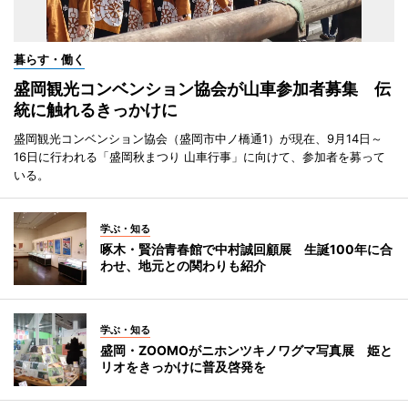
暮らす・働く
盛岡観光コンベンション協会が山車参加者募集 伝
統に触れるきっかけに
盛岡観光コンベンション協会（盛岡市中ノ橋通1）が現在、9月14日～
16日に行われる「盛岡秋まつり 山車行事」に向けて、参加者を募って
いる。
学ぶ・知る
啄木・賢治青春館で中村誠回顧展 生誕100年に合
わせ、地元との関わりも紹介
学ぶ・知る
盛岡・ZOOMOがニホンツキノワグマ写真展 姫と
リオをきっかけに普及啓発を