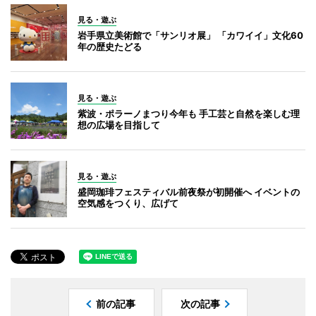
見る・遊ぶ
岩手県立美術館で「サンリオ展」 「カワイイ」文化60
年の歴史たどる
見る・遊ぶ
紫波・ポラーノまつり今年も 手工芸と自然を楽しむ理
想の広場を目指して
見る・遊ぶ
盛岡珈琲フェスティバル前夜祭が初開催へ イベントの
空気感をつくり、広げて
前の記事
次の記事