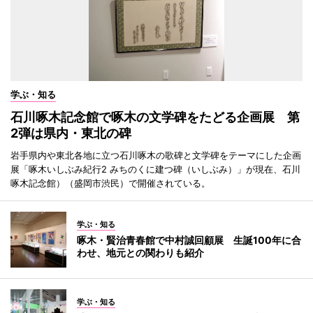
学ぶ・知る
石川啄木記念館で啄木の文学碑をたどる企画展 第
2弾は県内・東北の碑
岩手県内や東北各地に立つ石川啄木の歌碑と文学碑をテーマにした企画
展「啄木いしぶみ紀行2 みちのくに建つ碑（いしぶみ）」が現在、石川
啄木記念館）（盛岡市渋民）で開催されている。
学ぶ・知る
啄木・賢治青春館で中村誠回顧展 生誕100年に合
わせ、地元との関わりも紹介
学ぶ・知る