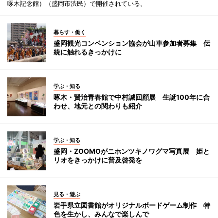
啄木記念館）（盛岡市渋民）で開催されている。
暮らす・働く
盛岡観光コンベンション協会が山車参加者募集 伝
統に触れるきっかけに
学ぶ・知る
啄木・賢治青春館で中村誠回顧展 生誕100年に合
わせ、地元との関わりも紹介
学ぶ・知る
盛岡・ZOOMOがニホンツキノワグマ写真展 姫と
リオをきっかけに普及啓発を
見る・遊ぶ
岩手県立図書館がオリジナルボードゲーム制作 特
色を生かし、みんなで楽しんで