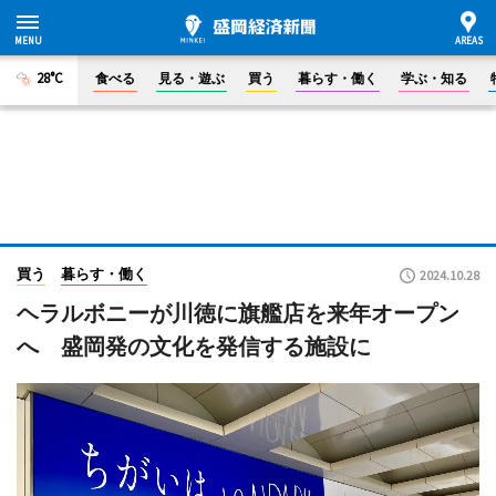
28°C
食べる
見る・遊ぶ
買う
暮らす・働く
学ぶ・知る
買う
暮らす・働く
2024.10.28
ヘラルボニーが川徳に旗艦店を来年オープン
へ 盛岡発の文化を発信する施設に