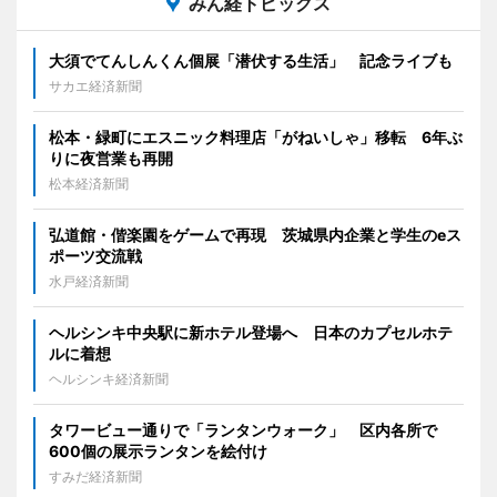
みん経トピックス
大須でてんしんくん個展「潜伏する生活」 記念ライブも
サカエ経済新聞
松本・緑町にエスニック料理店「がねいしゃ」移転 6年ぶ
りに夜営業も再開
松本経済新聞
弘道館・偕楽園をゲームで再現 茨城県内企業と学生のeス
ポーツ交流戦
水戸経済新聞
ヘルシンキ中央駅に新ホテル登場へ 日本のカプセルホテ
ルに着想
ヘルシンキ経済新聞
タワービュー通りで「ランタンウォーク」 区内各所で
600個の展示ランタンを絵付け
すみだ経済新聞