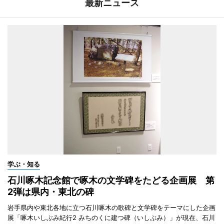
最新ニュース
学ぶ・知る
石川啄木記念館で啄木の文学碑をたどる企画展 第
2弾は県内・東北の碑
岩手県内や東北各地に立つ石川啄木の歌碑と文学碑をテーマにした企画
展「啄木いしぶみ紀行2 みちのくに建つ碑（いしぶみ）」が現在、石川