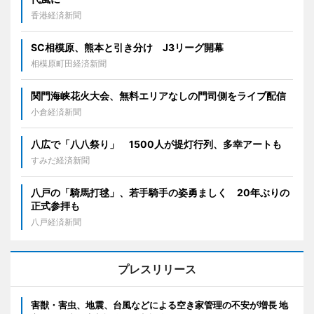
香港経済新聞
SC相模原、熊本と引き分け J3リーグ開幕
相模原町田経済新聞
関門海峡花火大会、無料エリアなしの門司側をライブ配信
小倉経済新聞
八広で「八八祭り」 1500人が提灯行列、多幸アートも
すみだ経済新聞
八戸の「騎馬打毬」、若手騎手の姿勇ましく 20年ぶりの
正式参拝も
八戸経済新聞
プレスリリース
害獣・害虫、地震、台風などによる空き家管理の不安が増長 地