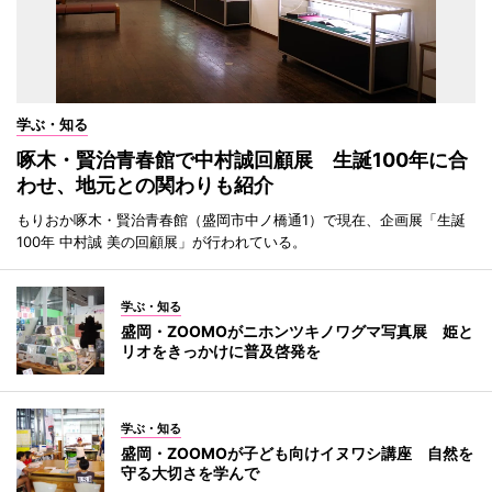
学ぶ・知る
啄木・賢治青春館で中村誠回顧展 生誕100年に合
わせ、地元との関わりも紹介
もりおか啄木・賢治青春館（盛岡市中ノ橋通1）で現在、企画展「生誕
100年 中村誠 美の回顧展」が行われている。
学ぶ・知る
盛岡・ZOOMOがニホンツキノワグマ写真展 姫と
リオをきっかけに普及啓発を
学ぶ・知る
盛岡・ZOOMOが子ども向けイヌワシ講座 自然を
守る大切さを学んで