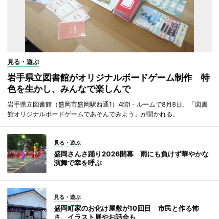
見る・遊ぶ
岩手県立図書館がオリジナルボードゲーム制作 特
色を生かし、みんなで楽しんで
岩手県立図書館（盛岡市盛岡駅西通1）4階I－ルームで8月8日、「図書
館オリジナルボードゲームであそんでみよう」が開かれる。
見る・遊ぶ
盛岡さんさ踊り2026開幕 雨にも負けず華やかな
演舞で幸を呼ぶ
見る・遊ぶ
盛岡町家のお化け屋敷が10回目 市民と作る怖
さ、イラスト展やお話会も