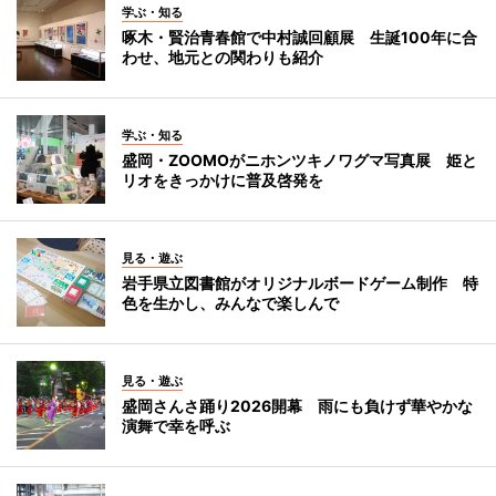
学ぶ・知る
啄木・賢治青春館で中村誠回顧展 生誕100年に合
わせ、地元との関わりも紹介
学ぶ・知る
盛岡・ZOOMOがニホンツキノワグマ写真展 姫と
リオをきっかけに普及啓発を
見る・遊ぶ
岩手県立図書館がオリジナルボードゲーム制作 特
色を生かし、みんなで楽しんで
見る・遊ぶ
盛岡さんさ踊り2026開幕 雨にも負けず華やかな
演舞で幸を呼ぶ