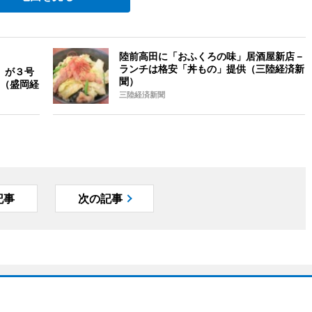
陸前高田に「おふくろの味」居酒屋新店－
ランチは格安「丼もの」提供（三陸経済新
」が３号
聞）
（盛岡経
三陸経済新聞
記事
次の記事