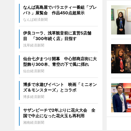
なんば高島屋でバラエティー番組「プレ
バト」展覧会 作品450点超展示
なんば経済新聞
伊良コーラ、浅草観音前に直営5店舗
目 「300年続く店」目指す
浅草経済新聞
仙台七夕まつり開幕 中心部商店街に大
型飾り300本、青空の下で風に揺れ
仙台経済新聞
博多で水遊びイベント 映画「ミニオン
ズ＆モンスターズ」とコラボ
博多経済新聞
サザンビーチで2年ぶりに花火大会 全
国で中止になった花火玉も再利用
湘南経済新聞