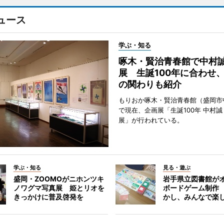
ュース
学ぶ・知る
啄木・賢治青春館で中村
展 生誕100年に合わせ
の関わりも紹介
もりおか啄木・賢治青春館（盛岡市
で現在、企画展「生誕100年 中村誠
展」が行われている。
学ぶ・知る
見る・遊ぶ
盛岡・ZOOMOがニホンツキ
岩手県立図書館が
ノワグマ写真展 姫とリオを
ボードゲーム制作
きっかけに普及啓発を
かし、みんなで楽