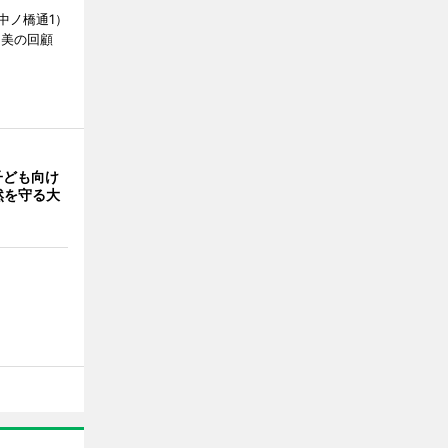
中ノ橋通1）
 美の回顧
子ども向け
然を守る大