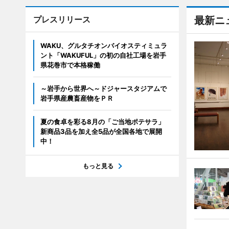
プレスリリース
最新ニ
WAKU、グルタチオンバイオスティミュラ
ント「WAKUFUL」の初の自社工場を岩手
県花巻市で本格稼働
～岩手から世界へ～ドジャースタジアムで
岩手県産農畜産物をＰＲ
夏の食卓を彩る8月の「ご当地ポテサラ」
新商品3品を加え全5品が全国各地で展開
中！
もっと見る