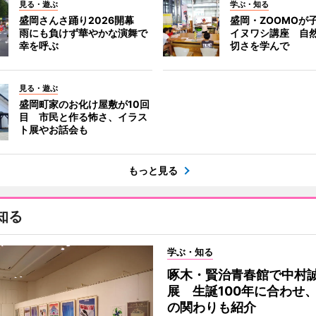
見る・遊ぶ
学ぶ・知る
盛岡さんさ踊り2026開幕
盛岡・ZOOMOが
雨にも負けず華やかな演舞で
イヌワシ講座 自
幸を呼ぶ
切さを学んで
見る・遊ぶ
盛岡町家のお化け屋敷が10回
目 市民と作る怖さ、イラス
ト展やお話会も
もっと見る
知る
学ぶ・知る
啄木・賢治青春館で中村
展 生誕100年に合わせ
の関わりも紹介