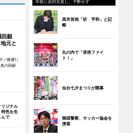
非核三原則見直し、予断せず
高市首相「祈 平和」と記
帳
誠回顧
、地元と
丸の内で「倍倍ファイ
ト！」
中ノ橋通1）
 美の回顧
仙台七夕まつりが開幕
オリジナル
 特色を生
しんで
韓国警察、サッカー協会を
捜索