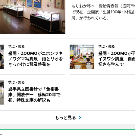
もりおか啄木・賢治青春館（盛岡市
で現在、企画展「生誕100年 中村誠
展」が行われている。
学ぶ・知る
学ぶ・知る
盛岡・ZOOMOがニホンツキ
盛岡・ZOOMOが
ノワグマ写真展 姫とリオを
イヌワシ講座 自
きっかけに普及啓発を
切さを学んで
学ぶ・知る
岩手県立図書館で「集密書
庫」開放デー 移転20年で
初、特殊文庫の解説も
もっと見る