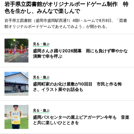
岩手県立図書館がオリジナルボードゲーム制作 特
色を生かし、みんなで楽しんで
岩手県立図書館（盛岡市盛岡駅西通1）4階I－ルームで8月8日、「図書
館オリジナルボードゲームであそんでみよう」が開かれる。
見る・遊ぶ
盛岡さんさ踊り2026開幕 雨にも負けず華やかな
演舞で幸を呼ぶ
見る・遊ぶ
盛岡町家のお化け屋敷が10回目 市民と作る怖
さ、イラスト展やお話会も
見る・遊ぶ
盛岡バスセンターの屋上ビアガーデン今年も 音楽
と共に楽しいひとときを