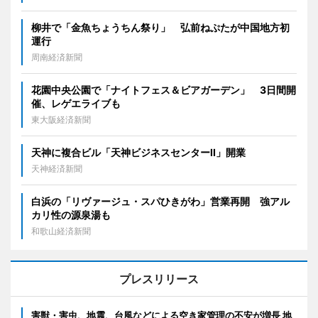
柳井で「金魚ちょうちん祭り」 弘前ねぷたが中国地方初
運行
周南経済新聞
花園中央公園で「ナイトフェス＆ビアガーデン」 3日間開
催、レゲエライブも
東大阪経済新聞
天神に複合ビル「天神ビジネスセンターII」開業
天神経済新聞
白浜の「リヴァージュ・スパひきがわ」営業再開 強アル
カリ性の源泉湯も
和歌山経済新聞
プレスリリース
害獣・害虫、地震、台風などによる空き家管理の不安が増長 地