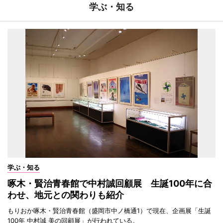
学ぶ・知る
学ぶ・知る
啄木・賢治青春館で中村誠回顧展 生誕100年に合
わせ、地元との関わりも紹介
もりおか啄木・賢治青春館（盛岡市中ノ橋通1）で現在、企画展「生誕
100年 中村誠 美の回顧展」が行われている。