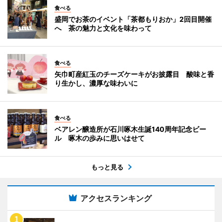
食べる
盛岡でお茶のイベント「茶都もりおか」2回目開催
へ 茶の魅力と文化を味わって
食べる
矢巾町産紅玉のチーズケーキがお披露目 酸味と香
り生かし、濃厚な味わいに
食べる
ベアレン醸造所が石川啄木生誕140周年記念ビー
ル 啄木の歩みに思いはせて
もっと見る
アクセスランキング