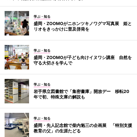
学ぶ・知る
盛岡・ZOOMOがニホンツキノワグマ写真展 姫と
リオをきっかけに普及啓発を
学ぶ・知る
盛岡・ZOOMOが子ども向けイヌワシ講座 自然を
守る大切さを学んで
学ぶ・知る
岩手県立図書館で「集密書庫」開放デー 移転20
年で初、特殊文庫の解説も
学ぶ・知る
盛岡・先人記念館で柴内魁三の企画展 「特別支援
教育の父」の生涯たどる