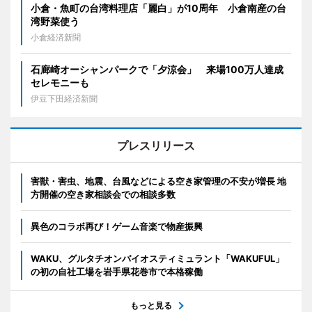
小倉・魚町の台湾料理店「麗白」が10周年 小倉南産の台
湾野菜使う
小倉経済新聞
石廊崎オーシャンパークで「夕涼会」 来場100万人達成
セレモニーも
伊豆下田経済新聞
プレスリリース
害獣・害虫、地震、台風などによる空き家管理の不安が増長 地
方開催の空き家相談会での相談多数
異色のコラボ再び！ゲーム音楽で物産振興
WAKU、グルタチオンバイオスティミュラント「WAKUFUL」
の初の自社工場を岩手県花巻市で本格稼働
もっと見る