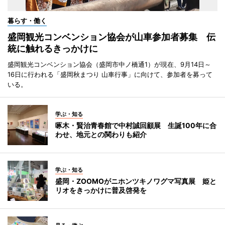
暮らす・働く
盛岡観光コンベンション協会が山車参加者募集 伝
統に触れるきっかけに
盛岡観光コンベンション協会（盛岡市中ノ橋通1）が現在、9月14日～
16日に行われる「盛岡秋まつり 山車行事」に向けて、参加者を募って
いる。
学ぶ・知る
啄木・賢治青春館で中村誠回顧展 生誕100年に合
わせ、地元との関わりも紹介
学ぶ・知る
盛岡・ZOOMOがニホンツキノワグマ写真展 姫と
リオをきっかけに普及啓発を