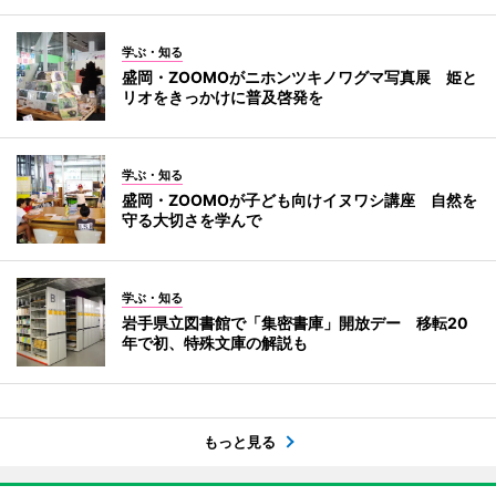
学ぶ・知る
盛岡・ZOOMOがニホンツキノワグマ写真展 姫と
リオをきっかけに普及啓発を
学ぶ・知る
盛岡・ZOOMOが子ども向けイヌワシ講座 自然を
守る大切さを学んで
学ぶ・知る
岩手県立図書館で「集密書庫」開放デー 移転20
年で初、特殊文庫の解説も
もっと見る