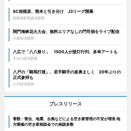
SC相模原、熊本と引き分け J3リーグ開幕
相模原町田経済新聞
関門海峡花火大会、無料エリアなしの門司側をライブ配信
小倉経済新聞
八広で「八八祭り」 1500人が提灯行列、多幸アートも
すみだ経済新聞
八戸の「騎馬打毬」、若手騎手の姿勇ましく 20年ぶりの
正式参拝も
八戸経済新聞
プレスリリース
害獣・害虫、地震、台風などによる空き家管理の不安が増長 地
方開催の空き家相談会での相談多数