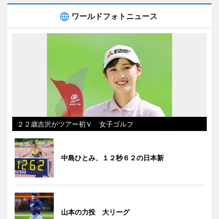
ワールドフォトニュース
２２歳吉沢がツアー初Ｖ 女子ゴルフ
中島ひとみ、１２秒６２の日本新
山本の力投 大リーグ