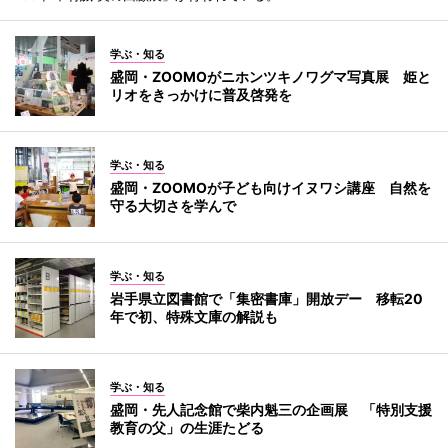
学ぶ・知る
盛岡・ZOOMOがニホンツキノワグマ写真展 姫と
リオをきっかけに普及啓発を
学ぶ・知る
盛岡・ZOOMOが子ども向けイヌワシ講座 自然を
守る大切さを学んで
学ぶ・知る
岩手県立図書館で「集密書庫」開放デー 移転20
年で初、特殊文庫の解説も
学ぶ・知る
盛岡・先人記念館で柴内魁三の企画展 「特別支援
教育の父」の生涯たどる