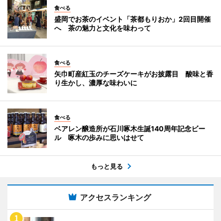
食べる
盛岡でお茶のイベント「茶都もりおか」2回目開催
へ 茶の魅力と文化を味わって
食べる
矢巾町産紅玉のチーズケーキがお披露目 酸味と香
り生かし、濃厚な味わいに
食べる
ベアレン醸造所が石川啄木生誕140周年記念ビー
ル 啄木の歩みに思いはせて
もっと見る
アクセスランキング