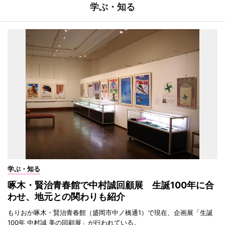
学ぶ・知る
学ぶ・知る
啄木・賢治青春館で中村誠回顧展 生誕100年に合
わせ、地元との関わりも紹介
もりおか啄木・賢治青春館（盛岡市中ノ橋通1）で現在、企画展「生誕
100年 中村誠 美の回顧展」が行われている。