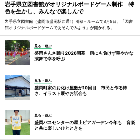
岩手県立図書館がオリジナルボードゲーム制作 特
色を生かし、みんなで楽しんで
岩手県立図書館（盛岡市盛岡駅西通1）4階I－ルームで8月8日、「図書
館オリジナルボードゲームであそんでみよう」が開かれる。
見る・遊ぶ
盛岡さんさ踊り2026開幕 雨にも負けず華やかな
演舞で幸を呼ぶ
見る・遊ぶ
盛岡町家のお化け屋敷が10回目 市民と作る怖
さ、イラスト展やお話会も
見る・遊ぶ
盛岡バスセンターの屋上ビアガーデン今年も 音楽
と共に楽しいひとときを