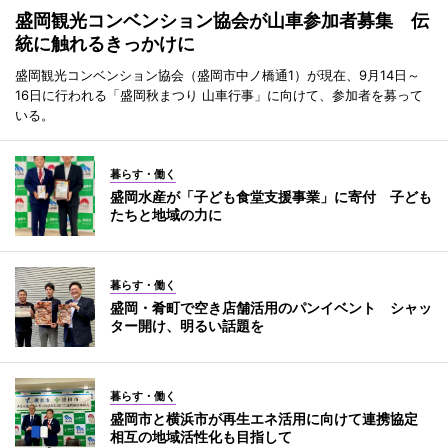
盛岡観光コンベンション協会が山車参加者募集 伝
統に触れるきっかけに
盛岡観光コンベンション協会（盛岡市中ノ橋通1）が現在、9月14日～
16日に行われる「盛岡秋まつり 山車行事」に向けて、参加者を募って
いる。
暮らす・働く
盛岡水産が「子ども食堂支援事業」に寄付 子ども
たちと地域の力に
暮らす・働く
盛岡・肴町で空き店舗活用のパンイベント シャッ
ター開け、明るい話題を
暮らす・働く
盛岡市と横浜市が再生エネ活用に向けて連携協定
相互の地域活性化も目指して