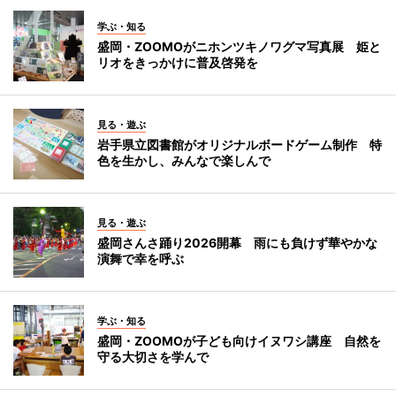
学ぶ・知る
盛岡・ZOOMOがニホンツキノワグマ写真展 姫と
リオをきっかけに普及啓発を
見る・遊ぶ
岩手県立図書館がオリジナルボードゲーム制作 特
色を生かし、みんなで楽しんで
見る・遊ぶ
盛岡さんさ踊り2026開幕 雨にも負けず華やかな
演舞で幸を呼ぶ
学ぶ・知る
盛岡・ZOOMOが子ども向けイヌワシ講座 自然を
守る大切さを学んで