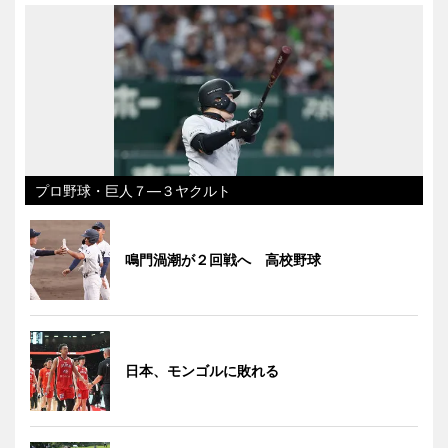
プロ野球・巨人７―３ヤクルト
鳴門渦潮が２回戦へ 高校野球
日本、モンゴルに敗れる