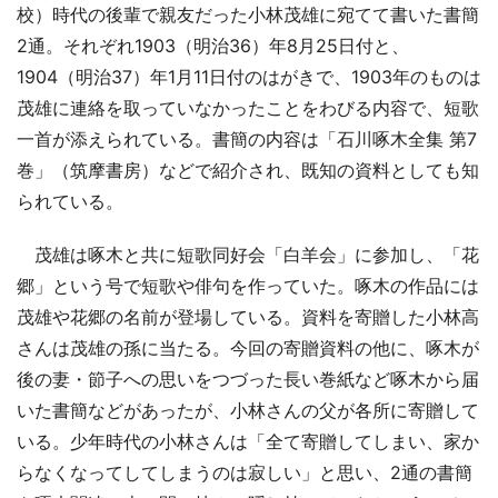
校）時代の後輩で親友だった小林茂雄に宛てて書いた書簡
2通。それぞれ1903（明治36）年8月25日付と、
1904（明治37）年1月11日付のはがきで、1903年のものは
茂雄に連絡を取っていなかったことをわびる内容で、短歌
一首が添えられている。書簡の内容は「石川啄木全集 第7
巻」（筑摩書房）などで紹介され、既知の資料としても知
られている。
茂雄は啄木と共に短歌同好会「白羊会」に参加し、「花
郷」という号で短歌や俳句を作っていた。啄木の作品には
茂雄や花郷の名前が登場している。資料を寄贈した小林高
さんは茂雄の孫に当たる。今回の寄贈資料の他に、啄木が
後の妻・節子への思いをつづった長い巻紙など啄木から届
いた書簡などがあったが、小林さんの父が各所に寄贈して
いる。少年時代の小林さんは「全て寄贈してしまい、家か
らなくなってしてしまうのは寂しい」と思い、2通の書簡