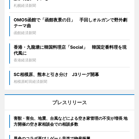
札幌経済新聞
OMO5函館で「函館夜景の日」 手回しオルガンで野外劇
テーマ曲
函館経済新聞
香港・九龍塘に韓国料理店「Social」 韓国定番料理を現
代風に
香港経済新聞
SC相模原、熊本と引き分け J3リーグ開幕
相模原町田経済新聞
プレスリリース
害獣・害虫、地震、台風などによる空き家管理の不安が増長 地
方開催の空き家相談会での相談多数
異色のコラボ再び！ゲーム音楽で物産振興