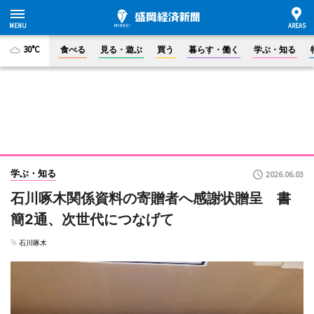
30°C
食べる
見る・遊ぶ
買う
暮らす・働く
学ぶ・知る
学ぶ・知る
2026.06.03
石川啄木関係資料の寄贈者へ感謝状贈呈 書
簡2通、次世代につなげて
石川啄木