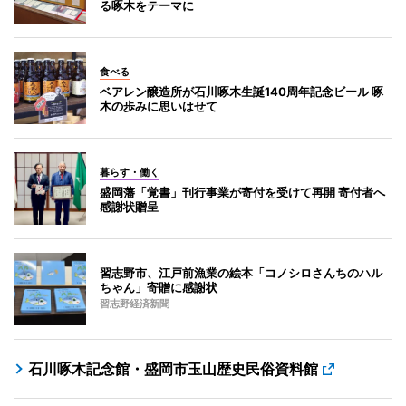
る啄木をテーマに
食べる
ベアレン醸造所が石川啄木生誕140周年記念ビール 啄
木の歩みに思いはせて
暮らす・働く
盛岡藩「覚書」刊行事業が寄付を受けて再開 寄付者へ
感謝状贈呈
習志野市、江戸前漁業の絵本「コノシロさんちのハル
ちゃん」寄贈に感謝状
習志野経済新聞
石川啄木記念館・盛岡市玉山歴史民俗資料館