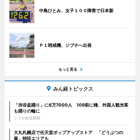
中島ひとみ、女子１００障害で日本新
Ｐ１哨戒機、ジブチへ出発
もっと見る
みん経トピックス
「渋谷盆踊り」に6万7000人 109前に櫓、外国人観光客
も踊りの輪に
シブヤ経済新聞
大丸札幌店で任天堂ポップアップストア 「どうぶつの
森」特設エリアも