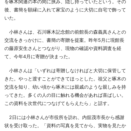
を啄木関連の本の間に挟み、隠し持っていたという。その
後、書簡を額縁に入れて家宝のように大切に自宅で飾って
いた。
小林さんは、石川啄木記念館の前館長の森義真さんとの
交流をきっかけに、書簡の寄贈を提案。昨年5月に現館長
の藤原安生さんとつながり、現物の確認や資料調査を経
て、今年4月に寄贈が決まった。
小林さんは「いずれは寄贈しなければと大切に保管して
きた。やっと渡すことができてほっとした。祖父と啄木の
交流を知り、幼い頃から啄木には親戚のような親しみを持
ってきた。多くの人の目に触れる機会があれば喜ばしい。
この資料を次世代につなげてもらえたら」と話す。
2日には小林さんが市役所を訪れ、内舘茂市長から感謝
状を受け取った。「資料の写真を見てから、実物を見たか