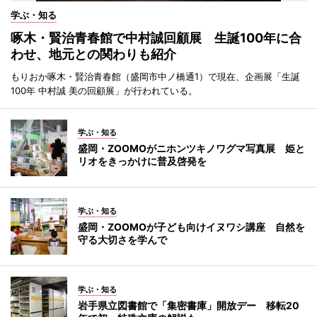
学ぶ・知る
啄木・賢治青春館で中村誠回顧展 生誕100年に合
わせ、地元との関わりも紹介
もりおか啄木・賢治青春館（盛岡市中ノ橋通1）で現在、企画展「生誕
100年 中村誠 美の回顧展」が行われている。
学ぶ・知る
盛岡・ZOOMOがニホンツキノワグマ写真展 姫と
リオをきっかけに普及啓発を
学ぶ・知る
盛岡・ZOOMOが子ども向けイヌワシ講座 自然を
守る大切さを学んで
学ぶ・知る
岩手県立図書館で「集密書庫」開放デー 移転20