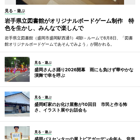
見る・遊ぶ
岩手県立図書館がオリジナルボードゲーム制作 特
色を生かし、みんなで楽しんで
岩手県立図書館（盛岡市盛岡駅西通1）4階I－ルームで8月8日、「図書
館オリジナルボードゲームであそんでみよう」が開かれる。
見る・遊ぶ
盛岡さんさ踊り2026開幕 雨にも負けず華やかな
演舞で幸を呼ぶ
見る・遊ぶ
盛岡町家のお化け屋敷が10回目 市民と作る怖
さ、イラスト展やお話会も
見る・遊ぶ
盛岡バスセンターの屋上ビアガーデン今年も 音楽