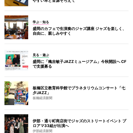
やすい本と音源そろえて
学ぶ・知る
盛岡のカフェで生演奏のジャズ講座 ジャズを楽しく、
自由に、親しみやすく
見る・遊ぶ
盛岡に「穐吉敏子JAZZミュージアム」今秋開設へ CF
で支援募る
板橋区立教育科学館でプラネタリウムコンサート「七
夕JAZZ」
板橋経済新聞
伊那・通り町商店街でジャズのストリートイベント プ
ロアマ33組が出演へ
伊那経済新聞