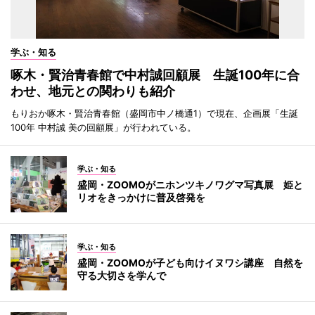
学ぶ・知る
啄木・賢治青春館で中村誠回顧展 生誕100年に合
わせ、地元との関わりも紹介
もりおか啄木・賢治青春館（盛岡市中ノ橋通1）で現在、企画展「生誕
100年 中村誠 美の回顧展」が行われている。
学ぶ・知る
盛岡・ZOOMOがニホンツキノワグマ写真展 姫と
リオをきっかけに普及啓発を
学ぶ・知る
盛岡・ZOOMOが子ども向けイヌワシ講座 自然を
守る大切さを学んで