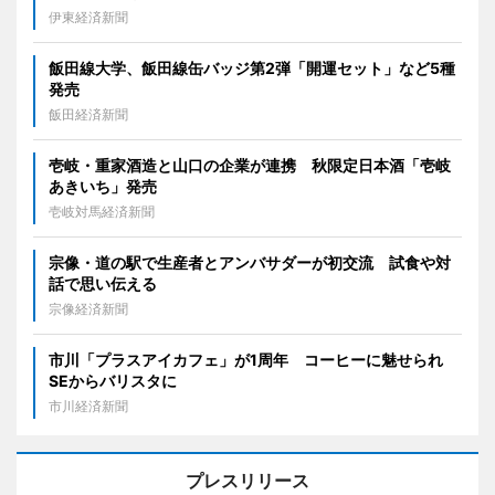
伊東経済新聞
飯田線大学、飯田線缶バッジ第2弾「開運セット」など5種
発売
飯田経済新聞
壱岐・重家酒造と山口の企業が連携 秋限定日本酒「壱岐
あきいち」発売
壱岐対馬経済新聞
宗像・道の駅で生産者とアンバサダーが初交流 試食や対
話で思い伝える
宗像経済新聞
市川「プラスアイカフェ」が1周年 コーヒーに魅せられ
SEからバリスタに
市川経済新聞
プレスリリース