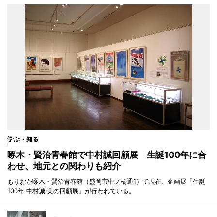
学ぶ・知る
啄木・賢治青春館で中村誠回顧展 生誕100年に合
わせ、地元との関わりも紹介
もりおか啄木・賢治青春館（盛岡市中ノ橋通1）で現在、企画展「生誕
100年 中村誠 美の回顧展」が行われている。