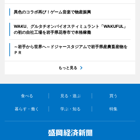
異色のコラボ再び！ゲーム音楽で物産振興
WAKU、グルタチオンバイオスティミュラント「WAKUFUL」
の初の自社工場を岩手県花巻市で本格稼働
～岩手から世界へ～ドジャースタジアムで岩手県産農畜産物を
ＰＲ
もっと見る
食べる
見る・遊ぶ
買う
暮らす・働く
学ぶ・知る
特集