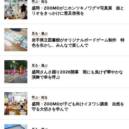
学ぶ・知る
盛岡・ZOOMOがニホンツキノワグマ写真展 姫と
リオをきっかけに普及啓発を
見る・遊ぶ
岩手県立図書館がオリジナルボードゲーム制作 特
色を生かし、みんなで楽しんで
見る・遊ぶ
盛岡さんさ踊り2026開幕 雨にも負けず華やかな
演舞で幸を呼ぶ
学ぶ・知る
盛岡・ZOOMOが子ども向けイヌワシ講座 自然を
守る大切さを学んで