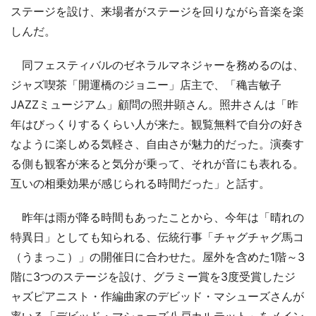
ステージを設け、来場者がステージを回りながら音楽を楽
しんだ。
同フェスティバルのゼネラルマネジャーを務めるのは、
ジャズ喫茶「開運橋のジョニー」店主で、「穐吉敏子
JAZZミュージアム」顧問の照井顕さん。照井さんは「昨
年はびっくりするくらい人が来た。観覧無料で自分の好き
なように楽しめる気軽さ、自由さが魅力的だった。演奏す
る側も観客が来ると気分が乗って、それが音にも表れる。
互いの相乗効果が感じられる時間だった」と話す。
昨年は雨が降る時間もあったことから、今年は「晴れの
特異日」としても知られる、伝統行事「チャグチャグ馬コ
（うまっこ）」の開催日に合わせた。屋外を含めた1階～3
階に3つのステージを設け、グラミー賞を3度受賞したジ
ャズピアニスト・作編曲家のデビッド・マシューズさんが