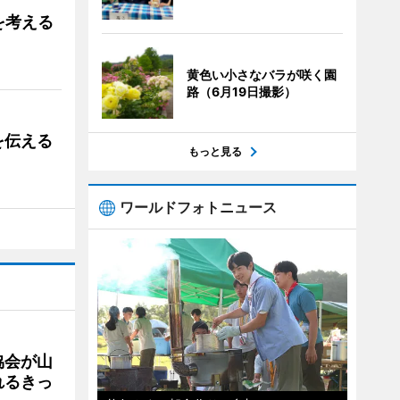
を考える
黄色い小さなバラが咲く園
路（6月19日撮影）
を伝える
もっと見る
ワールドフォトニュース
協会が山
れるきっ