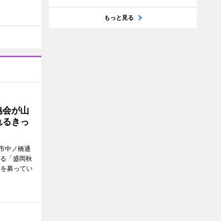
もっと見る
協会が山
れるきっ
市中ノ橋通
れる「盛岡秋
者を募ってい