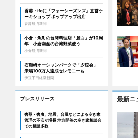
香港・ifcに「フォーシーズンズ」直営ケ
ーキショップ ポップアップ出店
香港経済新聞
小倉・魚町の台湾料理店「麗白」が10周
年 小倉南産の台湾野菜使う
小倉経済新聞
石廊崎オーシャンパークで「夕涼会」
来場100万人達成セレモニーも
伊豆下田経済新聞
プレスリリース
最新ニ
害獣・害虫、地震、台風などによる空き家
管理の不安が増長 地方開催の空き家相談会
での相談多数