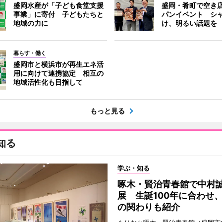
盛岡水産が「子ども食堂支援
盛岡・肴町で空き
事業」に寄付 子どもたちと
パンイベント シ
地域の力に
け、明るい話題を
暮らす・働く
盛岡市と横浜市が再生エネ活
用に向けて連携協定 相互の
地域活性化も目指して
もっと見る
知る
学ぶ・知る
啄木・賢治青春館で中村
展 生誕100年に合わせ
の関わりも紹介