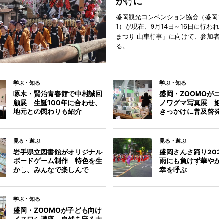
かけに
盛岡観光コンベンション協会（盛岡
1）が現在、9月14日～16日に行わ
まつり 山車行事」に向けて、参加
る。
学ぶ・知る
学ぶ・知る
啄木・賢治青春館で中村誠回
盛岡・ZOOMOが
顧展 生誕100年に合わせ、
ノワグマ写真展 
地元との関わりも紹介
きっかけに普及啓
見る・遊ぶ
見る・遊ぶ
岩手県立図書館がオリジナル
盛岡さんさ踊り2
ボードゲーム制作 特色を生
雨にも負けず華や
かし、みんなで楽しんで
幸を呼ぶ
学ぶ・知る
盛岡・ZOOMOが子ども向け
イヌワシ講座 自然を守る大