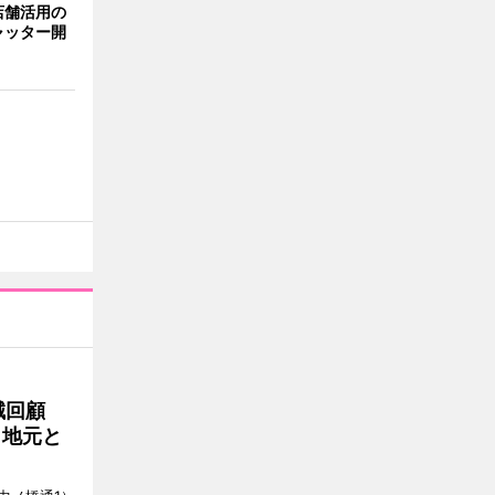
店舗活用の
ャッター開
誠回顧
、地元と