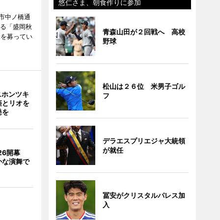
悠仁さま、朝食作りに参加
市中ノ橋通
れる「盛岡秋
青森山田が２回戦へ 高校
者を募ってい
野球
松山は２６位 米男子ゴル
ニホンツキ
フ
姫とリオを
発を
デラエスプリエジャ大統領
が就任
026開幕
かな演舞で
冨安がクリスタルパレス加
入