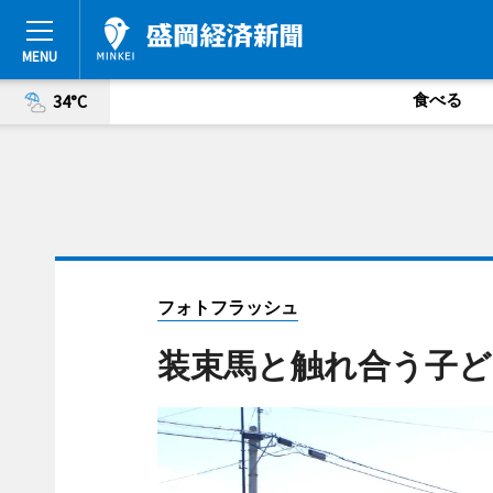
食べる
34°C
フォトフラッシュ
装束馬と触れ合う子ど