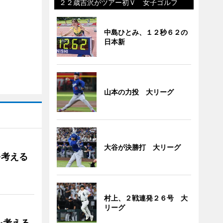
２２歳吉沢がツアー初Ｖ 女子ゴルフ
中島ひとみ、１２秒６２の
日本新
山本の力投 大リーグ
大谷が決勝打 大リーグ
を考える
村上、２戦連発２６号 大
リーグ
を考える