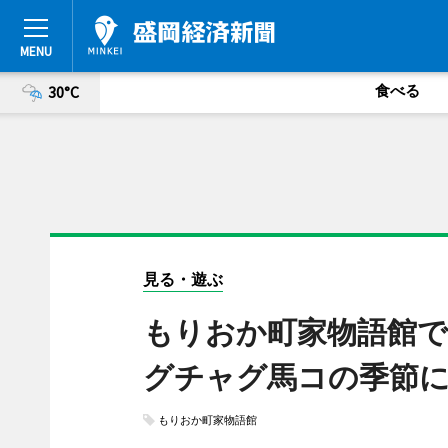
食べる
30°C
見る・遊ぶ
もりおか町家物語館で
グチャグ馬コの季節
もりおか町家物語館