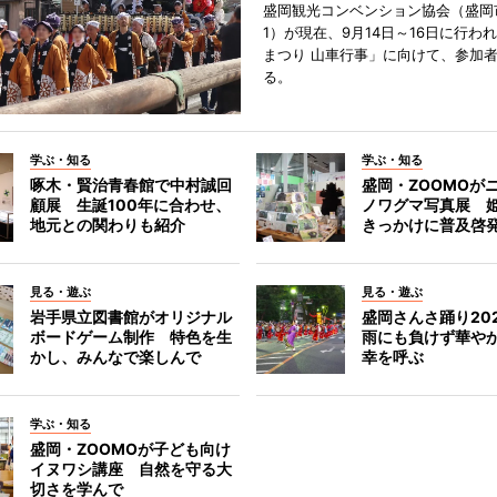
盛岡観光コンベンション協会（盛岡
1）が現在、9月14日～16日に行わ
まつり 山車行事」に向けて、参加
る。
学ぶ・知る
学ぶ・知る
啄木・賢治青春館で中村誠回
盛岡・ZOOMOが
顧展 生誕100年に合わせ、
ノワグマ写真展 
地元との関わりも紹介
きっかけに普及啓
見る・遊ぶ
見る・遊ぶ
岩手県立図書館がオリジナル
盛岡さんさ踊り2
ボードゲーム制作 特色を生
雨にも負けず華や
かし、みんなで楽しんで
幸を呼ぶ
学ぶ・知る
盛岡・ZOOMOが子ども向け
イヌワシ講座 自然を守る大
切さを学んで