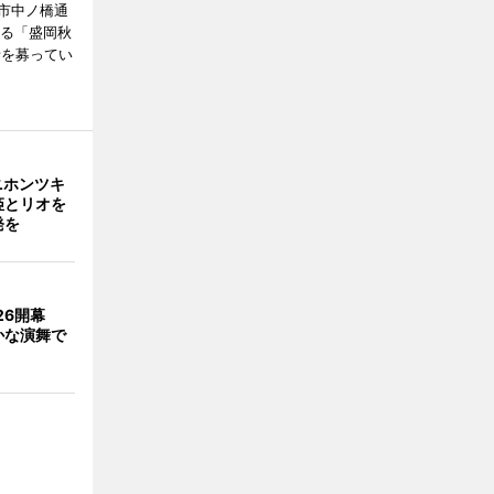
市中ノ橋通
れる「盛岡秋
者を募ってい
ニホンツキ
姫とリオを
発を
026開幕
かな演舞で