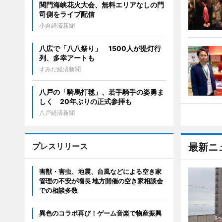
関門海峡花火大会、無料エリアなしの門
司側をライブ配信
小倉経済新聞
八広で「八八祭り」 1500人が提灯行
列、多幸アートも
すみだ経済新聞
八戸の「騎馬打毬」、若手騎手の姿勇ま
しく 20年ぶりの正式参拝も
八戸経済新聞
プレスリリース
最新ニ
害獣・害虫、地震、台風などによる空き家
管理の不安が増長 地方開催の空き家相談会
での相談多数
異色のコラボ再び！ゲーム音楽で物産振興