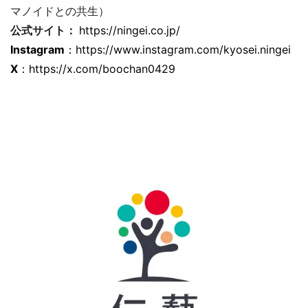
マノイドとの共生）
公式サイト：
https://
ningei.co.jp/
Instagram
：
https://www.instagram.com/kyosei.ningei
X
：
https://x.com/boochan0429