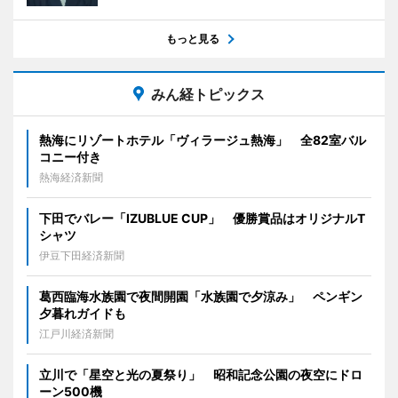
もっと見る
みん経トピックス
熱海にリゾートホテル「ヴィラージュ熱海」 全82室バル
コニー付き
熱海経済新聞
下田でバレー「IZUBLUE CUP」 優勝賞品はオリジナルT
シャツ
伊豆下田経済新聞
葛西臨海水族園で夜間開園「水族園で夕涼み」 ペンギン
夕暮れガイドも
江戸川経済新聞
立川で「星空と光の夏祭り」 昭和記念公園の夜空にドロ
ーン500機