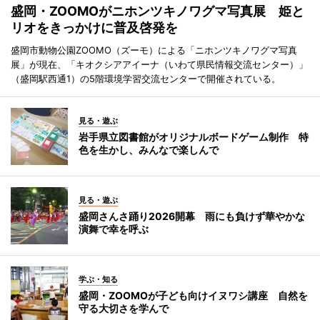
盛岡・ZOOMOがニホンツキノワグマ写真展 姫と
リオをきっかけに普及啓発を
盛岡市動物公園ZOOMO（ズーモ）による「ニホンツキノワグマ写真
展」が現在、「キオクシアアイーナ（いわて県民情報交流センター）」
（盛岡駅西通1）の5階環境学習交流センターで開催されている。
見る・遊ぶ
岩手県立図書館がオリジナルボードゲーム制作 特
色を生かし、みんなで楽しんで
見る・遊ぶ
盛岡さんさ踊り2026開幕 雨にも負けず華やかな
演舞で幸を呼ぶ
学ぶ・知る
盛岡・ZOOMOが子ども向けイヌワシ講座 自然を
守る大切さを学んで