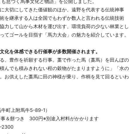
まも息づく馬事文化と物語」を公開しました。
に大切にしてきた価値観のほか、遠野を代表する伝統神事
術を継承する人は全国でもわずか数人と言われる伝統技術
協力して山から木材を運び出す、環境負荷の少ない林業とし
ってゴールを目指す「馬力大会」の魅力を紹介しています。
文化を体感できる行催事が多数開催されます。
る、豊作を祈願する行事。藁で作った馬（藁馬）を田んぼの
積んでも積みきれない程の穀物がたまりますように」「水の
。お供えした藁馬に田の神様が乗り、作柄を見て回るといわ
町上附馬牛5-89-1）
承行事＆餅つき 300円※別途入村料がかかります
2300