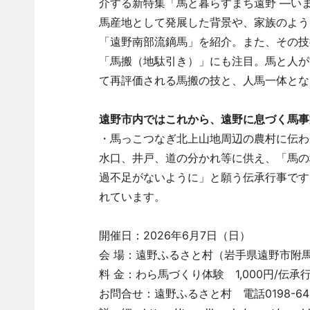
介する新特集「馬と暮らすまち遠野 ―い
馬産地として発展した背景や、家族のよう
「遠野南部流鏑馬」を紹介。また、その技
「馬搬（地駄引き）」にも注目。馬と人が
て再評価される馬搬の技と、人馬一体とな
遠野市内ではこれから、遠野に息づく馬事
・馬っこつなぎ北上山地周辺の農村に伝わ
水口、井戸、道の分かれ等に供え、「馬の
過不足がないように」と願う伝承行事です
れています。
開催日：2026年6月7日（日）
会 場：遠野ふるさと村（岩手県遠野市附馬牛
料 金：わら馬づくり体験 1,000円/伝
お問合せ：遠野ふるさと村 電話0198-64-