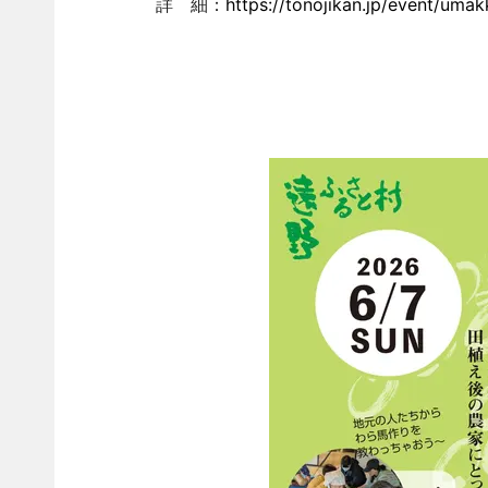
詳 細：
https://tonojikan.jp/event/umak