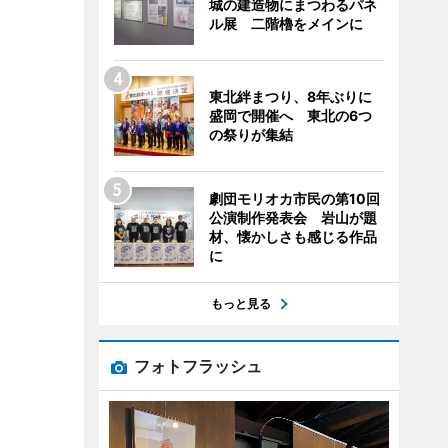
城の建造物にまつわるパネ
ル展 二階櫓をメインに
東北絆まつり、8年ぶりに
盛岡で開催へ 東北の6つ
の祭りが集結
劇団モリオカ市民の第10回
公演制作発表会 岩山が題
材、懐かしさも感じる作品
に
もっと見る
フォトフラッシュ