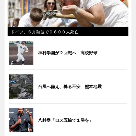
ドイツ、６月熱波で９６００人死亡
神村学園が２回戦へ 高校野球
台風へ備え、募る不安 熊本地震
八村塁「ロス五輪で１勝を」