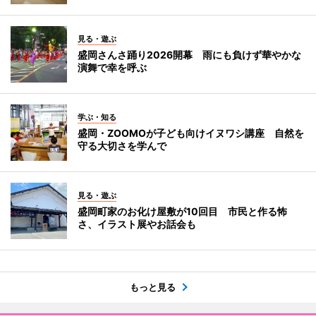
見る・遊ぶ
盛岡さんさ踊り2026開幕 雨にも負けず華やかな
演舞で幸を呼ぶ
学ぶ・知る
盛岡・ZOOMOが子ども向けイヌワシ講座 自然を
守る大切さを学んで
見る・遊ぶ
盛岡町家のお化け屋敷が10回目 市民と作る怖
さ、イラスト展やお話会も
もっと見る