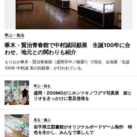
学ぶ・知る
啄木・賢治青春館で中村誠回顧展 生誕100年に合
わせ、地元との関わりも紹介
もりおか啄木・賢治青春館（盛岡市中ノ橋通1）で現在、企画展「生誕
100年 中村誠 美の回顧展」が行われている。
学ぶ・知る
盛岡・ZOOMOがニホンツキノワグマ写真展 姫と
リオをきっかけに普及啓発を
見る・遊ぶ
岩手県立図書館がオリジナルボードゲーム制作 特
色を生かし、みんなで楽しんで