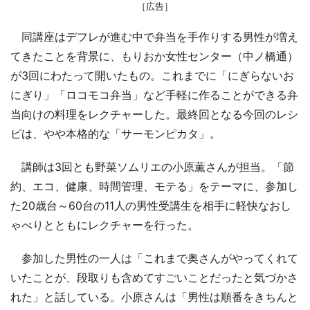
［広告］
同講座はデフレが進む中で弁当を手作りする男性が増え
てきたことを背景に、もりおか女性センター（中ノ橋通）
が3回にわたって開いたもの。これまでに「にぎらないお
にぎり」「ロコモコ弁当」など手軽に作ることができる弁
当向けの料理をレクチャーした。最終回となる今回のレシ
ピは、やや本格的な「サーモンピカタ」。
講師は3回とも野菜ソムリエの小原薫さんが担当。「節
約、エコ、健康、時間管理、モテる」をテーマに、参加し
た20歳台～60台の11人の男性受講生を相手に軽快なおし
ゃべりとともにレクチャーを行った。
参加した男性の一人は「これまで奥さんがやってくれて
いたことが、段取りも含めてすごいことだったと気づかさ
れた」と話している。小原さんは「男性は順番をきちんと