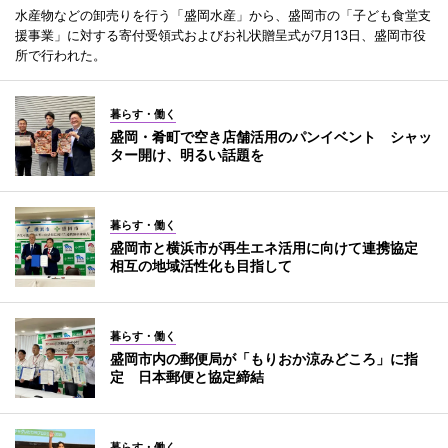
水産物などの卸売りを行う「盛岡水産」から、盛岡市の「子ども食堂支
援事業」に対する寄付受領式およびお礼状贈呈式が7月13日、盛岡市役
所で行われた。
暮らす・働く
盛岡・肴町で空き店舗活用のパンイベント シャッ
ター開け、明るい話題を
暮らす・働く
盛岡市と横浜市が再生エネ活用に向けて連携協定
相互の地域活性化も目指して
暮らす・働く
盛岡市内の郵便局が「もりおか涼みどころ」に指
定 日本郵便と協定締結
暮らす・働く