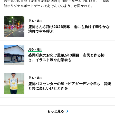
岩手県立図書館（盛岡市盛岡駅西通1）4階I－ルームで8月8日、「図書
館オリジナルボードゲームであそんでみよう」が開かれる。
見る・遊ぶ
盛岡さんさ踊り2026開幕 雨にも負けず華やかな
演舞で幸を呼ぶ
見る・遊ぶ
盛岡町家のお化け屋敷が10回目 市民と作る怖
さ、イラスト展やお話会も
見る・遊ぶ
盛岡バスセンターの屋上ビアガーデン今年も 音楽
と共に楽しいひとときを
もっと見る