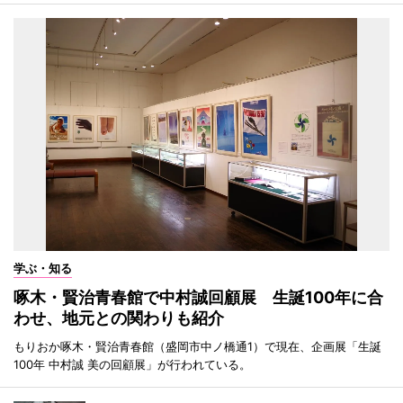
学ぶ・知る
啄木・賢治青春館で中村誠回顧展 生誕100年に合
わせ、地元との関わりも紹介
もりおか啄木・賢治青春館（盛岡市中ノ橋通1）で現在、企画展「生誕
100年 中村誠 美の回顧展」が行われている。