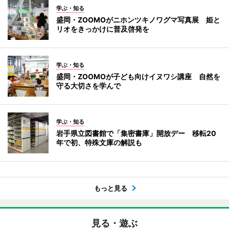
学ぶ・知る
盛岡・ZOOMOがニホンツキノワグマ写真展 姫と
リオをきっかけに普及啓発を
学ぶ・知る
盛岡・ZOOMOが子ども向けイヌワシ講座 自然を
守る大切さを学んで
学ぶ・知る
岩手県立図書館で「集密書庫」開放デー 移転20
年で初、特殊文庫の解説も
もっと見る
見る・遊ぶ