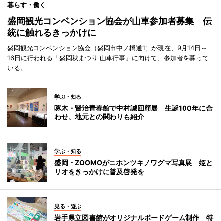
暮らす・働く
盛岡観光コンベンション協会が山車参加者募集 伝
統に触れるきっかけに
盛岡観光コンベンション協会（盛岡市中ノ橋通1）が現在、9月14日～
16日に行われる「盛岡秋まつり 山車行事」に向けて、参加者を募って
いる。
学ぶ・知る
啄木・賢治青春館で中村誠回顧展 生誕100年に合
わせ、地元との関わりも紹介
学ぶ・知る
盛岡・ZOOMOがニホンツキノワグマ写真展 姫と
リオをきっかけに普及啓発を
見る・遊ぶ
岩手県立図書館がオリジナルボードゲーム制作 特