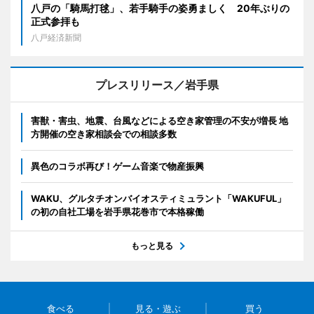
八戸の「騎馬打毬」、若手騎手の姿勇ましく 20年ぶりの
正式参拝も
八戸経済新聞
プレスリリース／岩手県
害獣・害虫、地震、台風などによる空き家管理の不安が増長 地
方開催の空き家相談会での相談多数
異色のコラボ再び！ゲーム音楽で物産振興
WAKU、グルタチオンバイオスティミュラント「WAKUFUL」
の初の自社工場を岩手県花巻市で本格稼働
もっと見る
食べる
見る・遊ぶ
買う