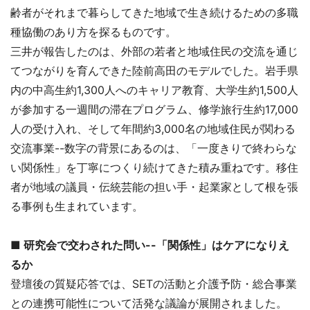
齢者がそれまで暮らしてきた地域で生き続けるための多職
種協働のあり方を探るものです。
三井が報告したのは、外部の若者と地域住民の交流を通じ
てつながりを育んできた陸前高田のモデルでした。岩手県
内の中高生約1,300人へのキャリア教育、大学生約1,500人
が参加する一週間の滞在プログラム、修学旅行生約17,000
人の受け入れ、そして年間約3,000名の地域住民が関わる
交流事業--数字の背景にあるのは、「一度きりで終わらな
い関係性」を丁寧につくり続けてきた積み重ねです。移住
者が地域の議員・伝統芸能の担い手・起業家として根を張
る事例も生まれています。
■ 研究会で交わされた問い--「関係性」はケアになりえ
るか
登壇後の質疑応答では、SETの活動と介護予防・総合事業
との連携可能性について活発な議論が展開されました。