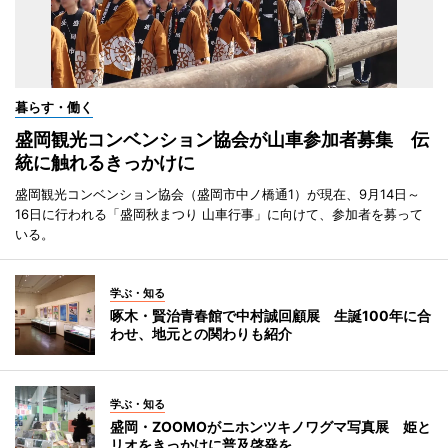
暮らす・働く
盛岡観光コンベンション協会が山車参加者募集 伝
統に触れるきっかけに
盛岡観光コンベンション協会（盛岡市中ノ橋通1）が現在、9月14日～
16日に行われる「盛岡秋まつり 山車行事」に向けて、参加者を募って
いる。
学ぶ・知る
啄木・賢治青春館で中村誠回顧展 生誕100年に合
わせ、地元との関わりも紹介
学ぶ・知る
盛岡・ZOOMOがニホンツキノワグマ写真展 姫と
リオをきっかけに普及啓発を