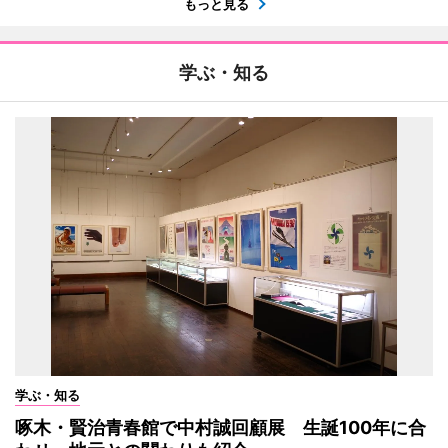
もっと見る
学ぶ・知る
学ぶ・知る
啄木・賢治青春館で中村誠回顧展 生誕100年に合