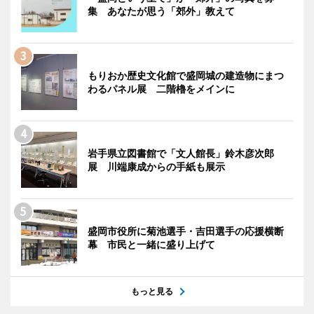
集 あなたが思う「郊外」教えて
もりおか歴史文化館で盛岡城の建造物にまつ
わるパネル展 二階櫓をメインに
岩手県立図書館で「文人館長」鈴木彦次郎
展 川端康成からの手紙も展示
盛岡市役所に菊池選手・吉田選手の応援横断
幕 市民と一緒に盛り上げて
もっと見る