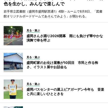
色を生かし、みんなで楽しんで
岩手県立図書館（盛岡市盛岡駅西通1）4階I－ルームで8月8日、「図書
館オリジナルボードゲームであそんでみよう」が開かれる。
見る・遊ぶ
盛岡さんさ踊り2026開幕 雨にも負けず華やかな
演舞で幸を呼ぶ
見る・遊ぶ
盛岡町家のお化け屋敷が10回目 市民と作る怖
さ、イラスト展やお話会も
見る・遊ぶ
盛岡バスセンターの屋上ビアガーデン今年も 音楽
と共に楽しいひとときを