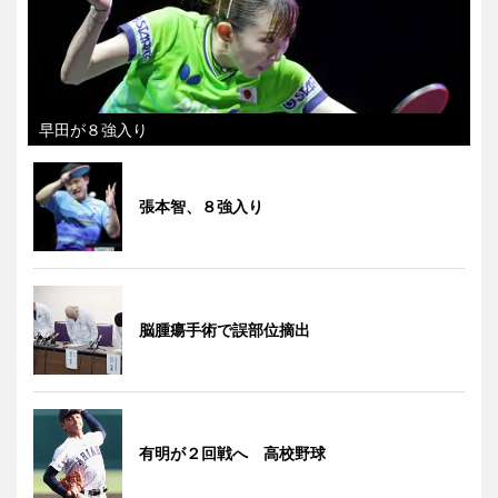
早田が８強入り
張本智、８強入り
脳腫瘍手術で誤部位摘出
有明が２回戦へ 高校野球