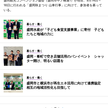
盛岡観光コンベンション協会（盛岡市中ノ橋通1）が現在、9月14日～
16日に行われる「盛岡秋まつり 山車行事」に向けて、参加者を募って
いる。
暮らす・働く
盛岡水産が「子ども食堂支援事業」に寄付 子ども
たちと地域の力に
暮らす・働く
盛岡・肴町で空き店舗活用のパンイベント シャッ
ター開け、明るい話題を
暮らす・働く
盛岡市と横浜市が再生エネ活用に向けて連携協定
相互の地域活性化も目指して