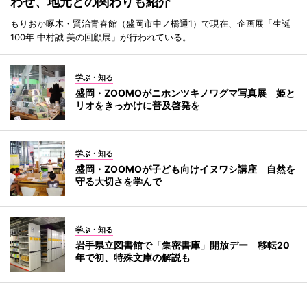
わせ、地元との関わりも紹介
もりおか啄木・賢治青春館（盛岡市中ノ橋通1）で現在、企画展「生誕
100年 中村誠 美の回顧展」が行われている。
学ぶ・知る
盛岡・ZOOMOがニホンツキノワグマ写真展 姫と
リオをきっかけに普及啓発を
学ぶ・知る
盛岡・ZOOMOが子ども向けイヌワシ講座 自然を
守る大切さを学んで
学ぶ・知る
岩手県立図書館で「集密書庫」開放デー 移転20
年で初、特殊文庫の解説も