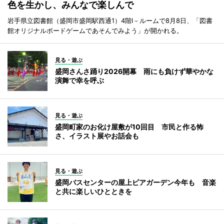
色を生かし、みんなで楽しんで
岩手県立図書館（盛岡市盛岡駅西通1）4階I－ルームで8月8日、「図書
館オリジナルボードゲームであそんでみよう」が開かれる。
見る・遊ぶ
盛岡さんさ踊り2026開幕 雨にも負けず華やかな
演舞で幸を呼ぶ
見る・遊ぶ
盛岡町家のお化け屋敷が10回目 市民と作る怖
さ、イラスト展やお話会も
見る・遊ぶ
盛岡バスセンターの屋上ビアガーデン今年も 音楽
と共に楽しいひとときを