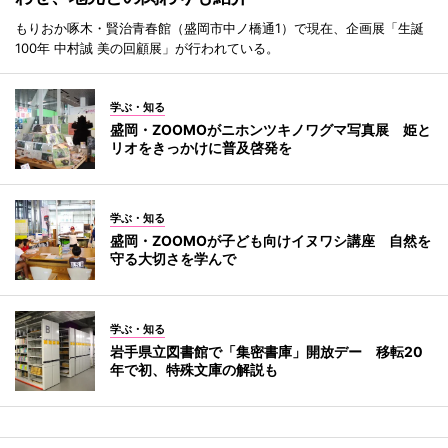
もりおか啄木・賢治青春館（盛岡市中ノ橋通1）で現在、企画展「生誕
100年 中村誠 美の回顧展」が行われている。
学ぶ・知る
盛岡・ZOOMOがニホンツキノワグマ写真展 姫と
リオをきっかけに普及啓発を
学ぶ・知る
盛岡・ZOOMOが子ども向けイヌワシ講座 自然を
守る大切さを学んで
学ぶ・知る
岩手県立図書館で「集密書庫」開放デー 移転20
年で初、特殊文庫の解説も