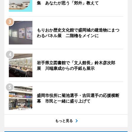
集 あなたが思う「郊外」教えて
もりおか歴史文化館で盛岡城の建造物にまつ
わるパネル展 二階櫓をメインに
岩手県立図書館で「文人館長」鈴木彦次郎
展 川端康成からの手紙も展示
盛岡市役所に菊池選手・吉田選手の応援横断
幕 市民と一緒に盛り上げて
もっと見る