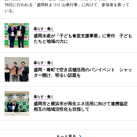
16日に行われる「盛岡秋まつり 山車行事」に向けて、参加者を募って
いる。
暮らす・働く
盛岡水産が「子ども食堂支援事業」に寄付 子ども
たちと地域の力に
暮らす・働く
盛岡・肴町で空き店舗活用のパンイベント シャッ
ター開け、明るい話題を
暮らす・働く
盛岡市と横浜市が再生エネ活用に向けて連携協定
相互の地域活性化も目指して
もっと見る