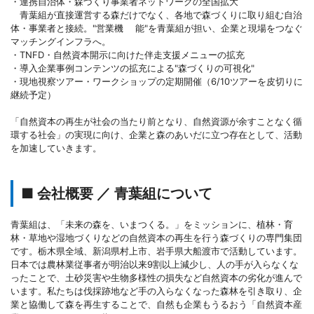
・連携自治体・森づくり事業者ネットワークの全国拡大
青葉組が直接運営する森だけでなく、各地で森づくりに取り組む自治
体・事業者と接続。"営業機 能"を青葉組が担い、企業と現場をつなぐ
マッチングインフラへ。
・TNFD・自然資本開示に向けた伴走支援メニューの拡充
・導入企業事例コンテンツの拡充による"森づくりの可視化"
・現地視察ツアー・ワークショップの定期開催（6/10ツアーを皮切りに
継続予定）
「自然資本の再生が社会の当たり前となり、自然資源が余すことなく循
環する社会」の実現に向け、企業と森のあいだに立つ存在として、活動
を加速していきます。
■ 会社概要 ／ 青葉組について
青葉組は、「未来の森を、いまつくる。」をミッションに、植林・育
林・草地や湿地づくりなどの自然資本の再生を行う森づくりの専門集団
です。栃木県全域、新潟県村上市、岩手県大船渡市で活動しています。
日本では農林業従事者が明治以来9割以上減少し、人の手が入らなくな
ったことで、土砂災害や生物多様性の損失など自然資本の劣化が進んで
います。私たちは伐採跡地など手の入らなくなった森林を引き取り、企
業と協働して森を再生することで、自然も企業もうるおう「自然資本産