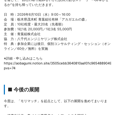
るか"を持ち帰っていただきます。
日 時：2026年6月10日（水）9:00～16:00
会 場：栃木県茂木町 青葉組社有林「アカガエルの森」
定 員：10社程度・最大20名（先着順）
参加費：1社1名 20,000円／1社3名 55,000円
主 催：青葉組株式会社
協 力：八千代エンジニヤリング株式会社
特 典：参加企業には後日、個別コンサルティング・セッション（オン
ライン／60分／無料）を実施
※詳細・申し込みはこちら
https://aobagumi.notion.site/3505cebb3640810aa101c96548890491?
pvs=74
■ 今後の展開
今度は、「モリマッチ」を起点として、以下の展開を進めてまいりま
す。