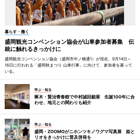
暮らす・働く
盛岡観光コンベンション協会が山車参加者募集 伝
統に触れるきっかけに
盛岡観光コンベンション協会（盛岡市中ノ橋通1）が現在、9月14日～
16日に行われる「盛岡秋まつり 山車行事」に向けて、参加者を募って
いる。
学ぶ・知る
啄木・賢治青春館で中村誠回顧展 生誕100年に合
わせ、地元との関わりも紹介
学ぶ・知る
盛岡・ZOOMOがニホンツキノワグマ写真展 姫と
リオをきっかけに普及啓発を