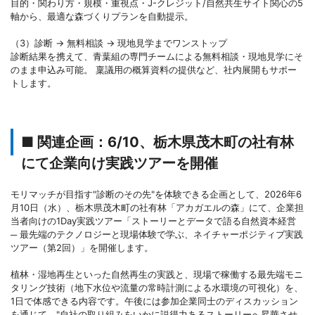
目的・関わり方・規模・重視点・J-クレジット/自然共生サイト関心の5
軸から、最適な森づくりプランを自動提示。
（3）診断 → 無料相談 → 現地見学までワンストップ
診断結果を携えて、青葉組の専門チームによる無料相談・現地見学にそ
のまま申込み可能。 稟議用の概算資料の提供など、社内展開もサポー
トします。
■ 関連企画：6/10、栃木県茂木町の社有林
にて企業向け実践ツアーを開催
モリマッチが目指す"診断のその先"を体験できる企画として、2026年6
月10日（水）、栃木県茂木町の社有林「アカガエルの森」にて、企業担
当者向けの1Day実践ツアー「ストーリーとデータで語る自然資本経営
─ 最先端のテクノロジーと現場体験で学ぶ、ネイチャーポジティブ実践
ツアー（第2回）」を開催します。
植林・湿地再生といった自然再生の実践と、現場で稼働する最先端モニ
タリング技術（地下水位や流量の常時計測による水環境の可視化）を、
1日で体感できる内容です。午後には参加企業同士のディスカッション
を通じて、"自社の取り組みをいかに説得力あるストーリーへ昇華させ