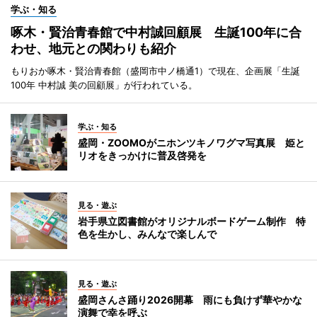
学ぶ・知る
啄木・賢治青春館で中村誠回顧展 生誕100年に合
わせ、地元との関わりも紹介
もりおか啄木・賢治青春館（盛岡市中ノ橋通1）で現在、企画展「生誕
100年 中村誠 美の回顧展」が行われている。
学ぶ・知る
盛岡・ZOOMOがニホンツキノワグマ写真展 姫と
リオをきっかけに普及啓発を
見る・遊ぶ
岩手県立図書館がオリジナルボードゲーム制作 特
色を生かし、みんなで楽しんで
見る・遊ぶ
盛岡さんさ踊り2026開幕 雨にも負けず華やかな
演舞で幸を呼ぶ