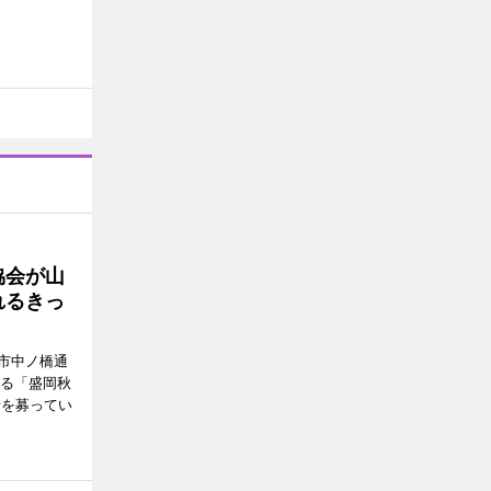
協会が山
れるきっ
市中ノ橋通
れる「盛岡秋
者を募ってい