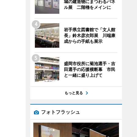
城の建造物にまつわるパネ
ル展 二階櫓をメインに
岩手県立図書館で「文人館
長」鈴木彦次郎展 川端康
成からの手紙も展示
盛岡市役所に菊池選手・吉
田選手の応援横断幕 市民
と一緒に盛り上げて
もっと見る
フォトフラッシュ