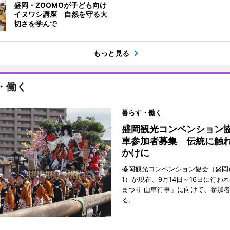
盛岡・ZOOMOが子ども向け
イヌワシ講座 自然を守る大
切さを学んで
もっと見る
・働く
暮らす・働く
盛岡観光コンベンション
車参加者募集 伝統に触
かけに
盛岡観光コンベンション協会（盛岡
1）が現在、9月14日～16日に行わ
まつり 山車行事」に向けて、参加
る。