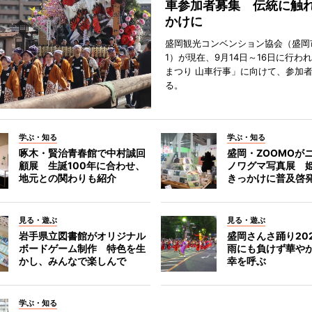
車参加者募集 伝統に触
かけに
盛岡観光コンベンション協会（盛岡
1）が現在、9月14日～16日に行わ
まつり 山車行事」に向けて、参加
る。
学ぶ・知る
学ぶ・知る
啄木・賢治青春館で中村誠回
盛岡・ZOOMOが
顧展 生誕100年に合わせ、
ノワグマ写真展 
地元との関わりも紹介
きっかけに普及啓
見る・遊ぶ
見る・遊ぶ
岩手県立図書館がオリジナル
盛岡さんさ踊り2
ボードゲーム制作 特色を生
雨にも負けず華や
かし、みんなで楽しんで
幸を呼ぶ
学ぶ・知る