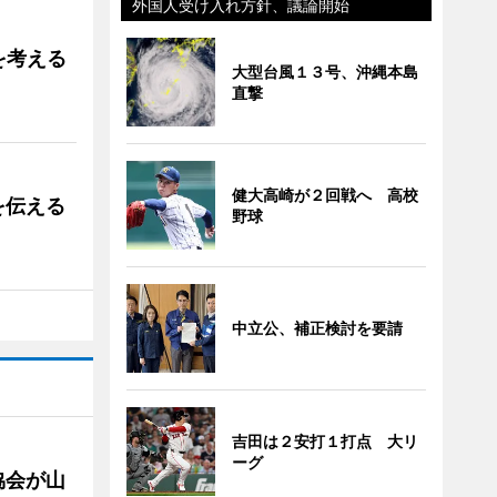
外国人受け入れ方針、議論開始
を考える
大型台風１３号、沖縄本島
直撃
健大高崎が２回戦へ 高校
を伝える
野球
中立公、補正検討を要請
吉田は２安打１打点 大リ
ーグ
協会が山