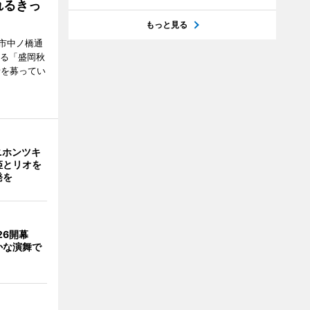
れるきっ
もっと見る
市中ノ橋通
れる「盛岡秋
者を募ってい
ニホンツキ
姫とリオを
発を
026開幕
かな演舞で