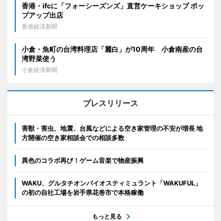
香港・ifcに「フォーシーズンズ」直営ケーキショップ ポッ
プアップ出店
香港経済新聞
小倉・魚町の台湾料理店「麗白」が10周年 小倉南産の台
湾野菜使う
小倉経済新聞
プレスリリース
害獣・害虫、地震、台風などによる空き家管理の不安が増長 地
方開催の空き家相談会での相談多数
異色のコラボ再び！ゲーム音楽で物産振興
WAKU、グルタチオンバイオスティミュラント「WAKUFUL」
の初の自社工場を岩手県花巻市で本格稼働
もっと見る