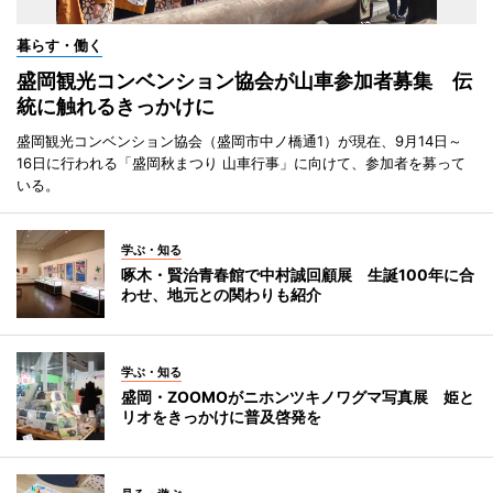
暮らす・働く
盛岡観光コンベンション協会が山車参加者募集 伝
統に触れるきっかけに
盛岡観光コンベンション協会（盛岡市中ノ橋通1）が現在、9月14日～
16日に行われる「盛岡秋まつり 山車行事」に向けて、参加者を募って
いる。
学ぶ・知る
啄木・賢治青春館で中村誠回顧展 生誕100年に合
わせ、地元との関わりも紹介
学ぶ・知る
盛岡・ZOOMOがニホンツキノワグマ写真展 姫と
リオをきっかけに普及啓発を