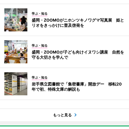
学ぶ・知る
盛岡・ZOOMOがニホンツキノワグマ写真展 姫と
リオをきっかけに普及啓発を
学ぶ・知る
盛岡・ZOOMOが子ども向けイヌワシ講座 自然を
守る大切さを学んで
学ぶ・知る
岩手県立図書館で「集密書庫」開放デー 移転20
年で初、特殊文庫の解説も
もっと見る