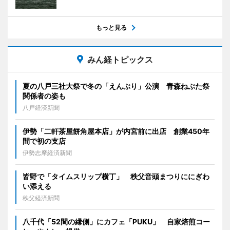
もっと見る
みん経トピックス
夏の八戸三社大祭で冬の「えんぶり」公演 青森ねぶた祭
関係者の姿も
八戸経済新聞
伊勢「二軒茶屋餅角屋本店」が内宮前に出店 創業450年
間で初の支店
伊勢志摩経済新聞
皆野で「タイムスリップ横丁」 秩父音頭まつりににぎわ
い添える
秩父経済新聞
八千代「52間の縁側」にカフェ「PUKU」 自家焙煎コー