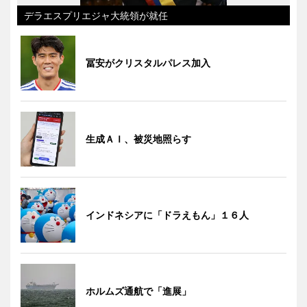
デラエスプリエジャ大統領が就任
冨安がクリスタルパレス加入
生成ＡＩ、被災地照らす
インドネシアに「ドラえもん」１６人
ホルムズ通航で「進展」