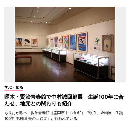
学ぶ・知る
啄木・賢治青春館で中村誠回顧展 生誕100年に合
わせ、地元との関わりも紹介
もりおか啄木・賢治青春館（盛岡市中ノ橋通1）で現在、企画展「生誕
100年 中村誠 美の回顧展」が行われている。