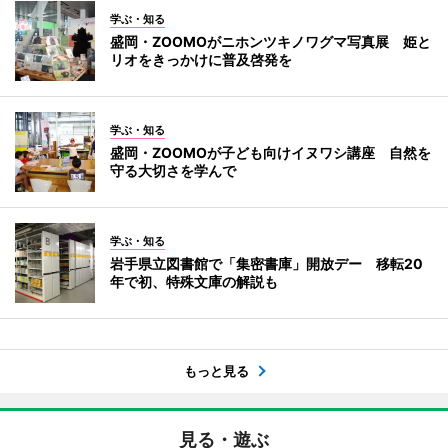
学ぶ・知る
盛岡・ZOOMOがニホンツキノワグマ写真展 姫と
リオをきっかけに普及啓発を
学ぶ・知る
盛岡・ZOOMOが子ども向けイヌワシ講座 自然を
守る大切さを学んで
学ぶ・知る
岩手県立図書館で「集密書庫」開放デー 移転20
年で初、特殊文庫の解説も
もっと見る
見る・遊ぶ