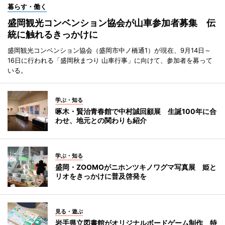
暮らす・働く
盛岡観光コンベンション協会が山車参加者募集 伝
統に触れるきっかけに
盛岡観光コンベンション協会（盛岡市中ノ橋通1）が現在、9月14日～
16日に行われる「盛岡秋まつり 山車行事」に向けて、参加者を募って
いる。
学ぶ・知る
啄木・賢治青春館で中村誠回顧展 生誕100年に合
わせ、地元との関わりも紹介
学ぶ・知る
盛岡・ZOOMOがニホンツキノワグマ写真展 姫と
リオをきっかけに普及啓発を
見る・遊ぶ
岩手県立図書館がオリジナルボードゲーム制作 特