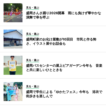
見る・遊ぶ
盛岡さんさ踊り2026開幕 雨にも負けず華やかな
演舞で幸を呼ぶ
見る・遊ぶ
盛岡町家のお化け屋敷が10回目 市民と作る怖
さ、イラスト展やお話会も
見る・遊ぶ
盛岡バスセンターの屋上ビアガーデン今年も 音楽
と共に楽しいひとときを
見る・遊ぶ
盛岡で学生による「ゆかたフェス」今年も 浴衣で
街歩きを楽しんで