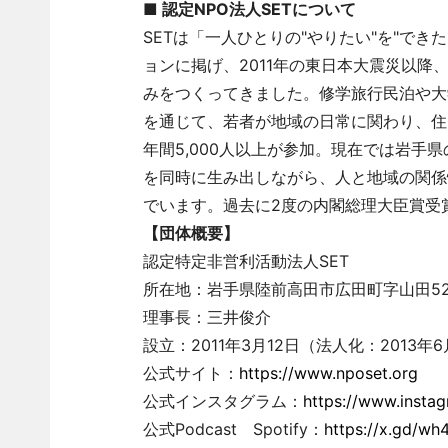
■ 認定NPO法人SETについて
SETは「一人ひとりの"やりたい"を"できた
ョンに掲げ、2011年の東日本大震災以
みをつくってきました。修学旅行民泊や大
を通じて、若者が地域の日常に関わり、住民
年間5,000人以上が参加。現在では岩手
を同時に生み出しながら、人と地域の関係
でいます。過去に2度の内閣総理大臣賞受
【団体概要】
認定特定非営利活動法人SET
所在地：岩手県陸前高田市広田町字山田52
理事長：三井俊介
設立：2011年3月12日（法人化：2013年6
公式サイト：
https://www.nposet.org
公式インスタグラム：
https://www.insta
公式Podcast Spotify：
https://x.gd/wh