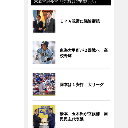
木原官房長官「拉致は現在進行形」
ＥＰＡ視野に議論継続
東海大甲府が２回戦へ 高
校野球
岡本は１安打 大リーグ
橋本、玉木氏が立候補 国
民民主代表選