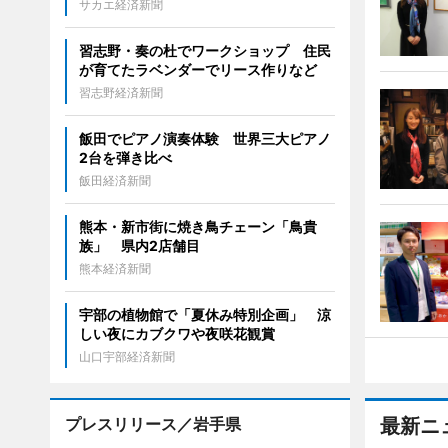
サカエ経済新聞
習志野・奏の杜でワークショップ 住民
が育てたラベンダーでリース作りなど
習志野経済新聞
飯田でピアノ演奏体験 世界三大ピアノ
2台を弾き比べ
飯田経済新聞
熊本・新市街に焼き鳥チェーン「鳥貴
族」 県内2店舗目
熊本経済新聞
宇部の植物館で「夏休み特別企画」 涼
しい夜にカブクワや夜咲花観賞
山口宇部経済新聞
プレスリリース／岩手県
最新ニ