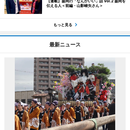
【連載】盛岡の「なんかいい」話 Vol.2 盛岡を
伝える人＜前編・山影峻矢さん＞
もっと見る
最新ニュース