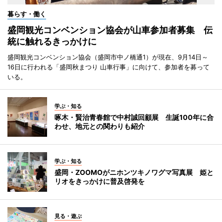
暮らす・働く
盛岡観光コンベンション協会が山車参加者募集 伝
統に触れるきっかけに
盛岡観光コンベンション協会（盛岡市中ノ橋通1）が現在、9月14日～
16日に行われる「盛岡秋まつり 山車行事」に向けて、参加者を募って
いる。
学ぶ・知る
啄木・賢治青春館で中村誠回顧展 生誕100年に合
わせ、地元との関わりも紹介
学ぶ・知る
盛岡・ZOOMOがニホンツキノワグマ写真展 姫と
リオをきっかけに普及啓発を
見る・遊ぶ