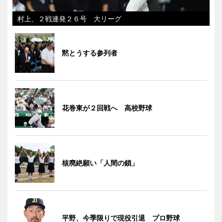
村上、２戦連発２６号 大リーグ
黙とうする参列者
花巻東が２回戦へ 高校野球
核廃絶願い「人間の鎖」
平野、今季限りで現役引退 プロ野球