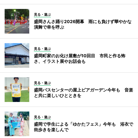
見る・遊ぶ
盛岡さんさ踊り2026開幕 雨にも負けず華やかな
演舞で幸を呼ぶ
見る・遊ぶ
盛岡町家のお化け屋敷が10回目 市民と作る怖
さ、イラスト展やお話会も
見る・遊ぶ
盛岡バスセンターの屋上ビアガーデン今年も 音楽
と共に楽しいひとときを
見る・遊ぶ
盛岡で学生による「ゆかたフェス」今年も 浴衣で
街歩きを楽しんで