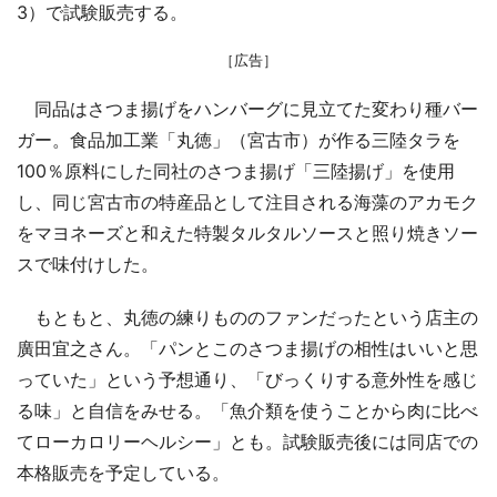
3）で試験販売する。
［広告］
同品はさつま揚げをハンバーグに見立てた変わり種バー
ガー。食品加工業「丸徳」（宮古市）が作る三陸タラを
100％原料にした同社のさつま揚げ「三陸揚げ」を使用
し、同じ宮古市の特産品として注目される海藻のアカモク
をマヨネーズと和えた特製タルタルソースと照り焼きソー
スで味付けした。
もともと、丸徳の練りもののファンだったという店主の
廣田宜之さん。「パンとこのさつま揚げの相性はいいと思
っていた」という予想通り、「びっくりする意外性を感じ
る味」と自信をみせる。「魚介類を使うことから肉に比べ
てローカロリーヘルシー」とも。試験販売後には同店での
本格販売を予定している。