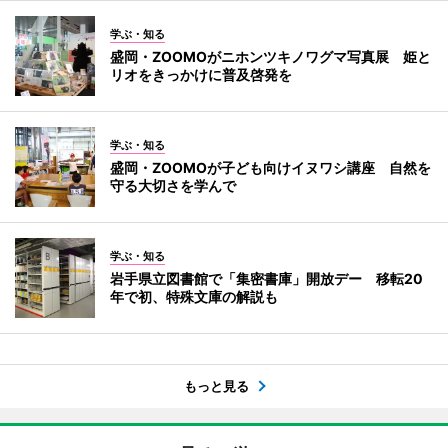
学ぶ・知る
盛岡・ZOOMOがニホンツキノワグマ写真展 姫と
リオをきっかけに普及啓発を
学ぶ・知る
盛岡・ZOOMOが子ども向けイヌワシ講座 自然を
守る大切さを学んで
学ぶ・知る
岩手県立図書館で「集密書庫」開放デー 移転20
年で初、特殊文庫の解説も
もっと見る