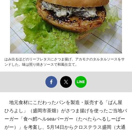
はみ出るほどのリーフレタスにさつま揚げ、アカモクのタルタルソースをサ
ンドした。味は照り焼きソースで和風仕立て。
地元食材にこだわったパンを製造・販売する「ぱん屋
ひろよし」（盛岡市茶畑）がさつま揚げを使ったご当地バ
ーガー「食べ鱈ヘルseaバーガー（たべたらへるしーばー
がー）」を考案し、5月14日からクロステラス盛岡（大通