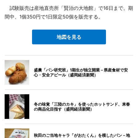
試験販売は産地直売所「賢治の大地館」で16日まで。期
間中、1個350円で1日限定50個を販売する。
地図を見る
盛農「パン研究班」1期生が独立開業－県産食材で安
心・安全アピール（盛岡経済新聞）
冬の味覚「三陸のカキ」を使ったホットサンド、来春
の商品化目指す（盛岡経済新聞）
秋田のご当地キャラ「がおたくん」を模したパン－地