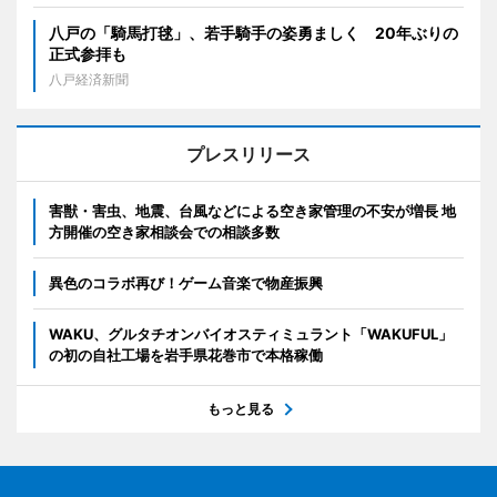
八戸の「騎馬打毬」、若手騎手の姿勇ましく 20年ぶりの
正式参拝も
八戸経済新聞
プレスリリース
害獣・害虫、地震、台風などによる空き家管理の不安が増長 地
方開催の空き家相談会での相談多数
異色のコラボ再び！ゲーム音楽で物産振興
WAKU、グルタチオンバイオスティミュラント「WAKUFUL」
の初の自社工場を岩手県花巻市で本格稼働
もっと見る