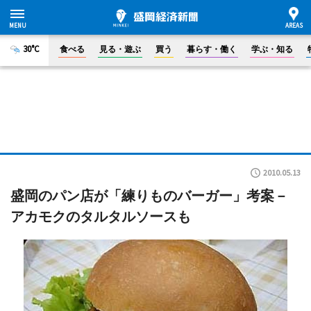
30°C
食べる
見る・遊ぶ
買う
暮らす・働く
学ぶ・知る
2010.05.13
盛岡のパン店が「練りものバーガー」考案－
アカモクのタルタルソースも