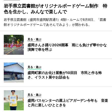
岩手県立図書館がオリジナルボードゲーム制作 特
色を生かし、みんなで楽しんで
岩手県立図書館（盛岡市盛岡駅西通1）4階I－ルームで8月8日、「図書
館オリジナルボードゲームであそんでみよう」が開かれる。
見る・遊ぶ
盛岡さんさ踊り2026開幕 雨にも負けず華やかな
演舞で幸を呼ぶ
見る・遊ぶ
盛岡町家のお化け屋敷が10回目 市民と作る怖
さ、イラスト展やお話会も
見る・遊ぶ
盛岡バスセンターの屋上ビアガーデン今年も 音楽
と共に楽しいひとときを