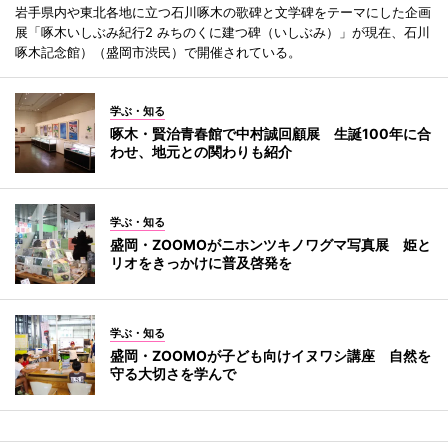
岩手県内や東北各地に立つ石川啄木の歌碑と文学碑をテーマにした企画
展「啄木いしぶみ紀行2 みちのくに建つ碑（いしぶみ）」が現在、石川
啄木記念館）（盛岡市渋民）で開催されている。
学ぶ・知る
啄木・賢治青春館で中村誠回顧展 生誕100年に合
わせ、地元との関わりも紹介
学ぶ・知る
盛岡・ZOOMOがニホンツキノワグマ写真展 姫と
リオをきっかけに普及啓発を
学ぶ・知る
盛岡・ZOOMOが子ども向けイヌワシ講座 自然を
守る大切さを学んで