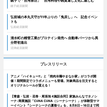
銚子で「台湾茶坊」 台湾料理や雑貨通じ文化に親しむ
銚子経済新聞
弘前城の本丸天守が11年ぶりの「曳戻し」へ 記念イベン
トも
弘前経済新聞
清水町の精管工業がプロテイン発売へ 自動車パーツから異
分野初進出
沼津経済新聞
プレスリリース
アニメ「ハイキュー!!」と「焼肉冷麺やまなか家」がコラボ開
催！期間限定でコラボメニューも登場。対象商品を注文すると
オリジナルシールが貰える！
【青森・弘前・花巻・尾張旭 4施設合同】家族みんなでタノシ
ーナ♪商業施設「CiiNA CiiNA（シーナシーナ）」が体験型サマ
ーイベント『シーナシーナの夏祭り』を、8月8日～16日まで同