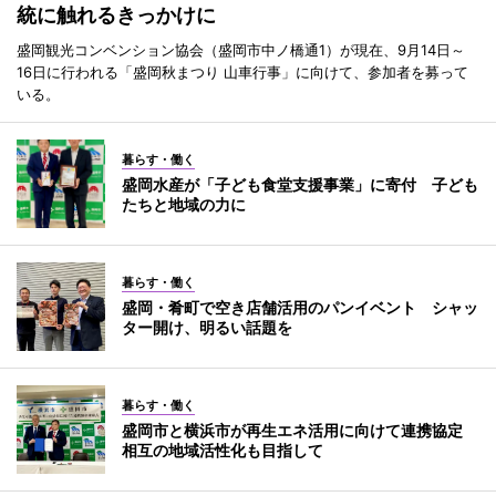
統に触れるきっかけに
盛岡観光コンベンション協会（盛岡市中ノ橋通1）が現在、9月14日～
16日に行われる「盛岡秋まつり 山車行事」に向けて、参加者を募って
いる。
暮らす・働く
盛岡水産が「子ども食堂支援事業」に寄付 子ども
たちと地域の力に
暮らす・働く
盛岡・肴町で空き店舗活用のパンイベント シャッ
ター開け、明るい話題を
暮らす・働く
盛岡市と横浜市が再生エネ活用に向けて連携協定
相互の地域活性化も目指して