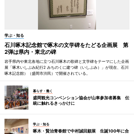
学ぶ・知る
石川啄木記念館で啄木の文学碑をたどる企画展 第
2弾は県内・東北の碑
岩手県内や東北各地に立つ石川啄木の歌碑と文学碑をテーマにした企画
展「啄木いしぶみ紀行2 みちのくに建つ碑（いしぶみ）」が現在、石川
啄木記念館）（盛岡市渋民）で開催されている。
暮らす・働く
盛岡観光コンベンション協会が山車参加者募集 伝
統に触れるきっかけに
学ぶ・知る
啄木・賢治青春館で中村誠回顧展 生誕100年に合