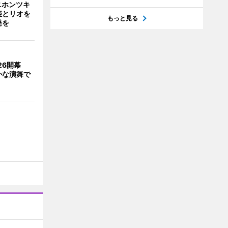
ニホンツキ
姫とリオを
もっと見る
発を
026開幕
かな演舞で