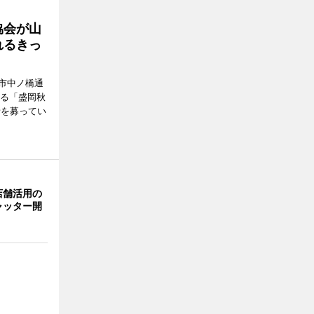
協会が山
れるきっ
市中ノ橋通
れる「盛岡秋
者を募ってい
店舗活用の
ャッター開