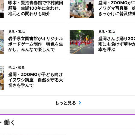
啄木・賢治青春館で中村誠回
盛岡・ZOOMOが
顧展 生誕100年に合わせ、
ノワグマ写真展 
地元との関わりも紹介
きっかけに普及啓
見る・遊ぶ
見る・遊ぶ
岩手県立図書館がオリジナル
盛岡さんさ踊り2
ボードゲーム制作 特色を生
雨にも負けず華や
かし、みんなで楽しんで
幸を呼ぶ
学ぶ・知る
盛岡・ZOOMOが子ども向け
イヌワシ講座 自然を守る大
切さを学んで
もっと見る
・働く