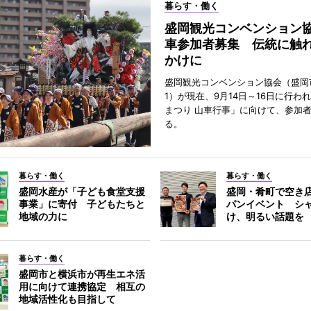
暮らす・働く
盛岡観光コンベンション
車参加者募集 伝統に触
かけに
盛岡観光コンベンション協会（盛岡
1）が現在、9月14日～16日に行わ
まつり 山車行事」に向けて、参加
る。
暮らす・働く
暮らす・働く
盛岡水産が「子ども食堂支援
盛岡・肴町で空き
事業」に寄付 子どもたちと
パンイベント シ
地域の力に
け、明るい話題を
暮らす・働く
盛岡市と横浜市が再生エネ活
用に向けて連携協定 相互の
地域活性化も目指して