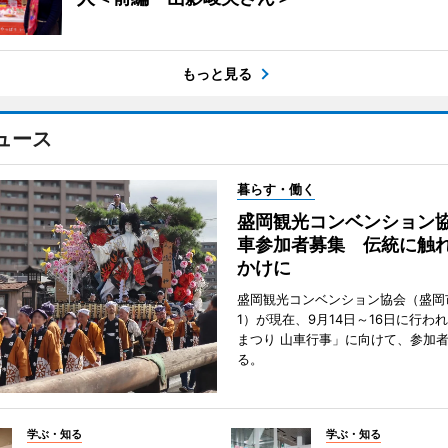
もっと見る
ュース
暮らす・働く
盛岡観光コンベンション
車参加者募集 伝統に触
かけに
盛岡観光コンベンション協会（盛岡
1）が現在、9月14日～16日に行わ
まつり 山車行事」に向けて、参加
る。
学ぶ・知る
学ぶ・知る