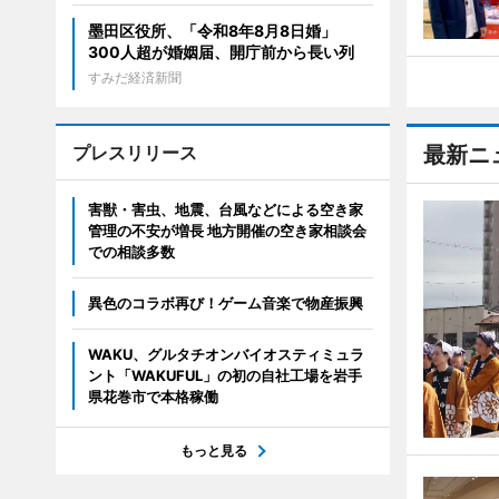
墨田区役所、「令和8年8月8日婚」
300人超が婚姻届、開庁前から長い列
すみだ経済新聞
プレスリリース
最新ニ
害獣・害虫、地震、台風などによる空き家
管理の不安が増長 地方開催の空き家相談会
での相談多数
異色のコラボ再び！ゲーム音楽で物産振興
WAKU、グルタチオンバイオスティミュラ
ント「WAKUFUL」の初の自社工場を岩手
県花巻市で本格稼働
もっと見る