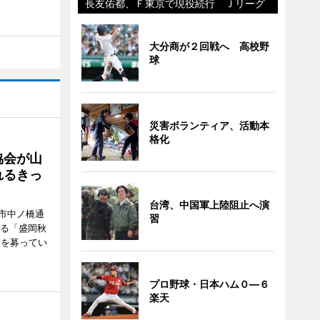
長友佑都、Ｆ東京で現役続行 Ｊリーグ
大分商が２回戦へ 高校野
球
災害ボランティア、活動本
格化
協会が山
れるきっ
台湾、中国軍上陸阻止へ演
市中ノ橋通
習
れる「盛岡秋
者を募ってい
プロ野球・日本ハム０―６
楽天