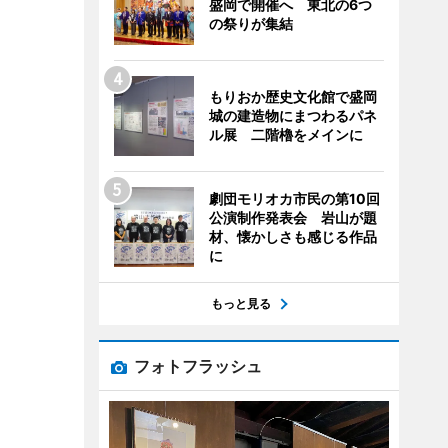
盛岡で開催へ 東北の6つ
の祭りが集結
もりおか歴史文化館で盛岡
城の建造物にまつわるパネ
ル展 二階櫓をメインに
劇団モリオカ市民の第10回
公演制作発表会 岩山が題
材、懐かしさも感じる作品
に
もっと見る
フォトフラッシュ