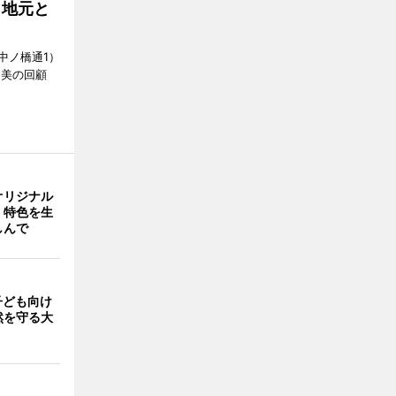
、地元と
中ノ橋通1）
 美の回顧
オリジナル
 特色を生
しんで
子ども向け
然を守る大