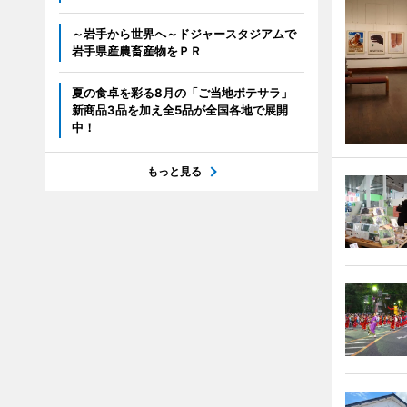
～岩手から世界へ～ドジャースタジアムで
岩手県産農畜産物をＰＲ
夏の食卓を彩る8月の「ご当地ポテサラ」
新商品3品を加え全5品が全国各地で展開
中！
もっと見る