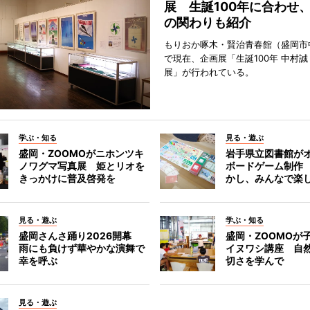
展 生誕100年に合わせ
の関わりも紹介
もりおか啄木・賢治青春館（盛岡市
で現在、企画展「生誕100年 中村誠
展」が行われている。
学ぶ・知る
見る・遊ぶ
盛岡・ZOOMOがニホンツキ
岩手県立図書館が
ノワグマ写真展 姫とリオを
ボードゲーム制作
きっかけに普及啓発を
かし、みんなで楽
見る・遊ぶ
学ぶ・知る
盛岡さんさ踊り2026開幕
盛岡・ZOOMOが
雨にも負けず華やかな演舞で
イヌワシ講座 自
幸を呼ぶ
切さを学んで
見る・遊ぶ