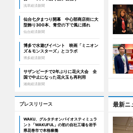
浅草経済新聞
仙台七夕まつり開幕 中心部商店街に大
型飾り300本、青空の下で風に揺れ
仙台経済新聞
博多で水遊びイベント 映画「ミニオン
ズ＆モンスターズ」とコラボ
博多経済新聞
サザンビーチで2年ぶりに花火大会 全
国で中止になった花火玉も再利用
湘南経済新聞
プレスリリース
最新ニ
WAKU、グルタチオンバイオスティミュラ
ント「WAKUFUL」の初の自社工場を岩手
県花巻市で本格稼働