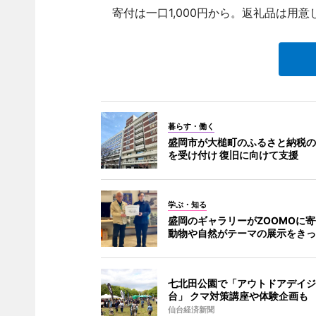
寄付は一口1,000円から。返礼品は用意
暮らす・働く
盛岡市が大槌町のふるさと納税の
を受け付け 復旧に向けて支援
学ぶ・知る
盛岡のギャラリーがZOOMOに寄
動物や自然がテーマの展示をきっ
七北田公園で「アウトドアデイジ
台」 クマ対策講座や体験企画も
仙台経済新聞