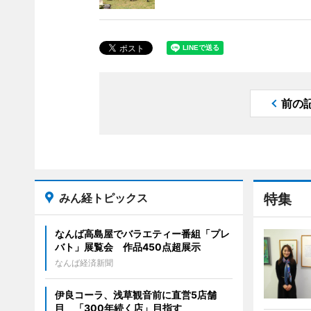
前の
みん経トピックス
特集
なんば高島屋でバラエティー番組「プレ
バト」展覧会 作品450点超展示
なんば経済新聞
伊良コーラ、浅草観音前に直営5店舗
目 「300年続く店」目指す