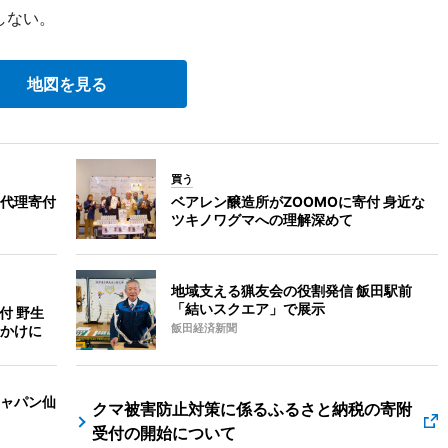
しない。
地図を見る
買う
代理寄付
ベアレン醸造所がZOOMOに寄付 身近な
ツキノワグマへの理解深めて
地域支える猟友会の役割発信 飯田駅前
「結いスクエア」で展示
付 野生
かけに
飯田経済新聞
ャパン仙
クマ被害防止対策に係るふるさと納税の寄附
受付の開始について