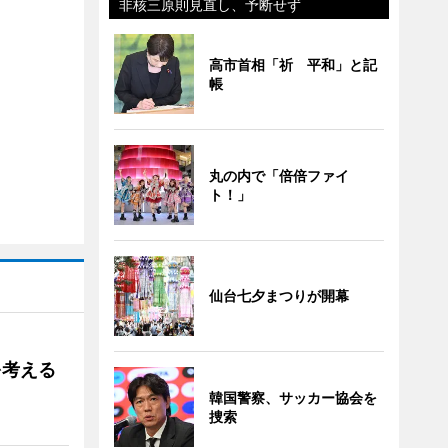
非核三原則見直し、予断せず
高市首相「祈 平和」と記
帳
丸の内で「倍倍ファイ
ト！」
仙台七夕まつりが開幕
を考える
韓国警察、サッカー協会を
捜索