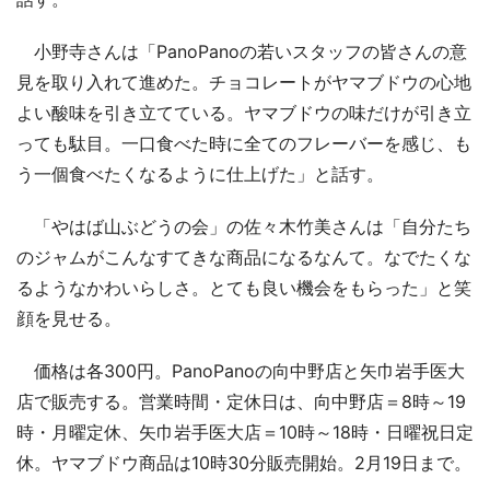
小野寺さんは「PanoPanoの若いスタッフの皆さんの意
見を取り入れて進めた。チョコレートがヤマブドウの心地
よい酸味を引き立てている。ヤマブドウの味だけが引き立
っても駄目。一口食べた時に全てのフレーバーを感じ、も
う一個食べたくなるように仕上げた」と話す。
「やはば山ぶどうの会」の佐々木竹美さんは「自分たち
のジャムがこんなすてきな商品になるなんて。なでたくな
るようなかわいらしさ。とても良い機会をもらった」と笑
顔を見せる。
価格は各300円。PanoPanoの向中野店と矢巾岩手医大
店で販売する。営業時間・定休日は、向中野店＝8時～19
時・月曜定休、矢巾岩手医大店＝10時～18時・日曜祝日定
休。ヤマブドウ商品は10時30分販売開始。2月19日まで。