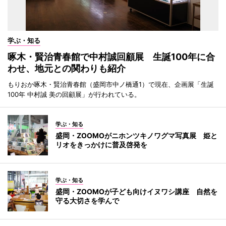
学ぶ・知る
啄木・賢治青春館で中村誠回顧展 生誕100年に合
わせ、地元との関わりも紹介
もりおか啄木・賢治青春館（盛岡市中ノ橋通1）で現在、企画展「生誕
100年 中村誠 美の回顧展」が行われている。
学ぶ・知る
盛岡・ZOOMOがニホンツキノワグマ写真展 姫と
リオをきっかけに普及啓発を
学ぶ・知る
盛岡・ZOOMOが子ども向けイヌワシ講座 自然を
守る大切さを学んで