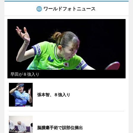
ワールドフォトニュース
早田が８強入り
張本智、８強入り
脳腫瘍手術で誤部位摘出