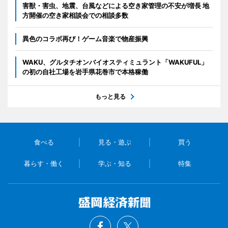
害獣・害虫、地震、台風などによる空き家管理の不安が増長 地
方開催の空き家相談会での相談多数
異色のコラボ再び！ゲーム音楽で物産振興
WAKU、グルタチオンバイオスティミュラント「WAKUFUL」
の初の自社工場を岩手県花巻市で本格稼働
もっと見る
食べる
見る・遊ぶ
買う
暮らす・働く
学ぶ・知る
特集