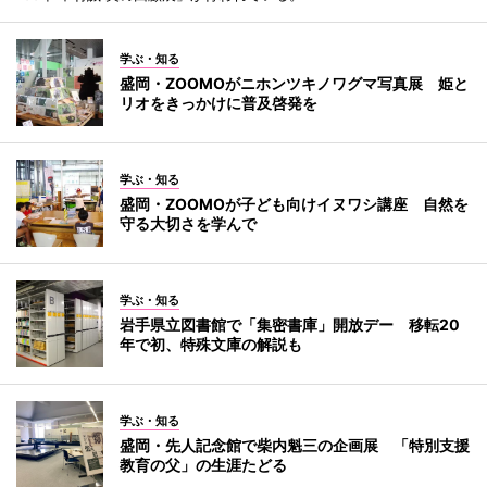
学ぶ・知る
盛岡・ZOOMOがニホンツキノワグマ写真展 姫と
リオをきっかけに普及啓発を
学ぶ・知る
盛岡・ZOOMOが子ども向けイヌワシ講座 自然を
守る大切さを学んで
学ぶ・知る
岩手県立図書館で「集密書庫」開放デー 移転20
年で初、特殊文庫の解説も
学ぶ・知る
盛岡・先人記念館で柴内魁三の企画展 「特別支援
教育の父」の生涯たどる