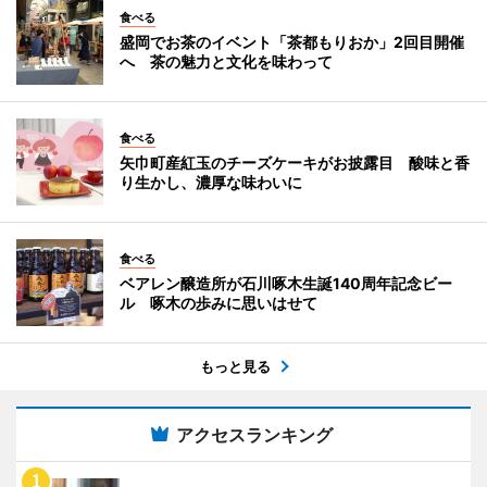
食べる
盛岡でお茶のイベント「茶都もりおか」2回目開催
へ 茶の魅力と文化を味わって
食べる
矢巾町産紅玉のチーズケーキがお披露目 酸味と香
り生かし、濃厚な味わいに
食べる
ベアレン醸造所が石川啄木生誕140周年記念ビー
ル 啄木の歩みに思いはせて
もっと見る
アクセスランキング