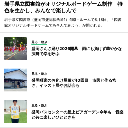
岩手県立図書館がオリジナルボードゲーム制作 特
色を生かし、みんなで楽しんで
岩手県立図書館（盛岡市盛岡駅西通1）4階I－ルームで8月8日、「図書
館オリジナルボードゲームであそんでみよう」が開かれる。
見る・遊ぶ
盛岡さんさ踊り2026開幕 雨にも負けず華やかな
演舞で幸を呼ぶ
見る・遊ぶ
盛岡町家のお化け屋敷が10回目 市民と作る怖
さ、イラスト展やお話会も
見る・遊ぶ
盛岡バスセンターの屋上ビアガーデン今年も 音楽
と共に楽しいひとときを