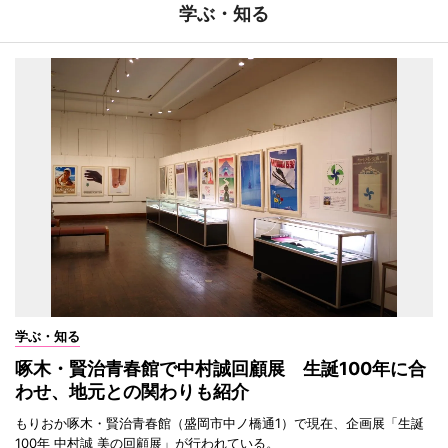
学ぶ・知る
学ぶ・知る
啄木・賢治青春館で中村誠回顧展 生誕100年に合
わせ、地元との関わりも紹介
もりおか啄木・賢治青春館（盛岡市中ノ橋通1）で現在、企画展「生誕
100年 中村誠 美の回顧展」が行われている。