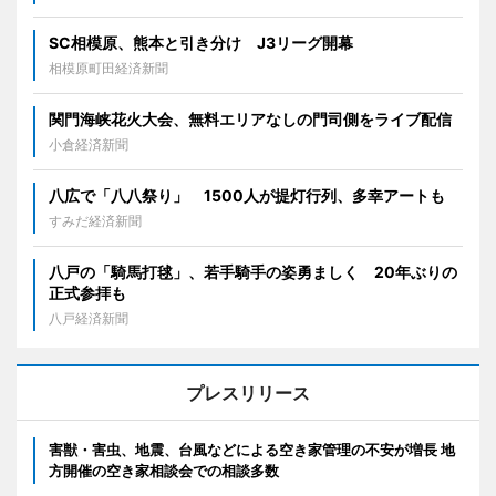
SC相模原、熊本と引き分け J3リーグ開幕
相模原町田経済新聞
関門海峡花火大会、無料エリアなしの門司側をライブ配信
小倉経済新聞
八広で「八八祭り」 1500人が提灯行列、多幸アートも
すみだ経済新聞
八戸の「騎馬打毬」、若手騎手の姿勇ましく 20年ぶりの
正式参拝も
八戸経済新聞
プレスリリース
害獣・害虫、地震、台風などによる空き家管理の不安が増長 地
方開催の空き家相談会での相談多数