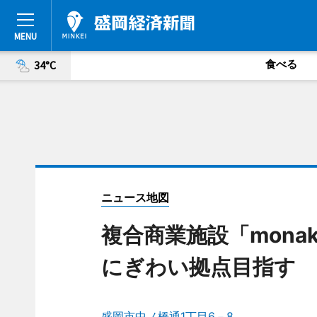
食べる
34°C
ニュース地図
複合商業施設「mona
にぎわい拠点目指す
盛岡市中ノ橋通1丁目6－8