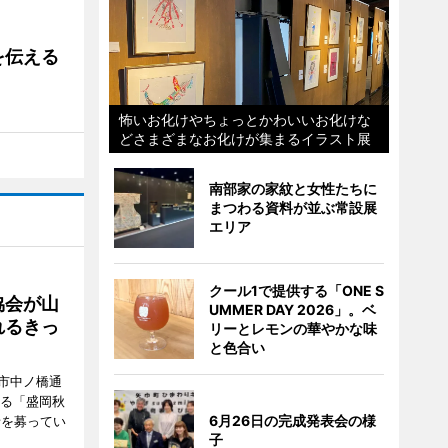
を伝える
怖いお化けやちょっとかわいいお化けな
どさまざまなお化けが集まるイラスト展
南部家の家紋と女性たちに
まつわる資料が並ぶ常設展
エリア
クール1で提供する「ONE S
協会が山
UMMER DAY 2026」。ベ
れるきっ
リーとレモンの華やかな味
と色合い
市中ノ橋通
れる「盛岡秋
6月26日の完成発表会の様
者を募ってい
子