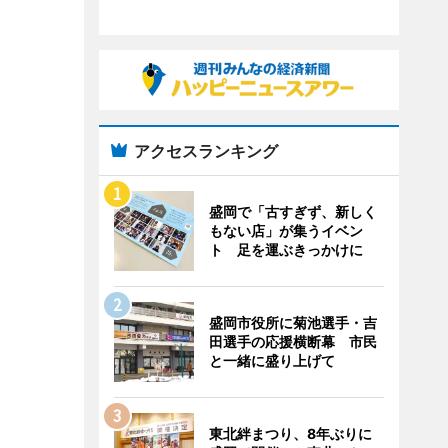
アクセスランキング
盛岡で「古すぎず、新しく
もない店」が集うイベン
ト 足を運ぶきっかけに
盛岡市役所に菊池選手・吉
田選手の応援横断幕 市民
と一緒に盛り上げて
東北絆まつり、8年ぶりに