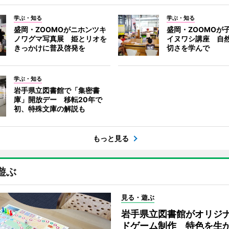
学ぶ・知る
学ぶ・知る
盛岡・ZOOMOがニホンツキ
盛岡・ZOOMOが
ノワグマ写真展 姫とリオを
イヌワシ講座 自
きっかけに普及啓発を
切さを学んで
学ぶ・知る
岩手県立図書館で「集密書
庫」開放デー 移転20年で
初、特殊文庫の解説も
もっと見る
遊ぶ
見る・遊ぶ
岩手県立図書館がオリジ
ドゲーム制作 特色を生