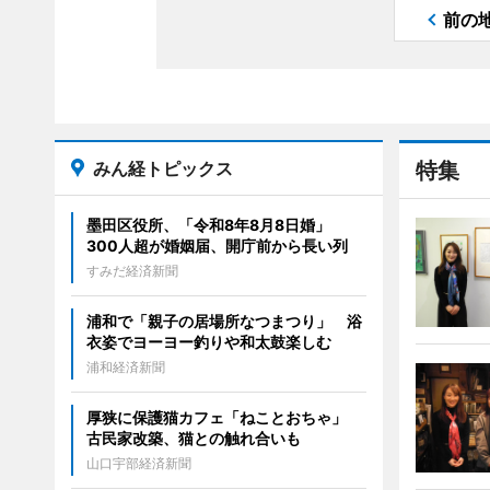
前の
みん経トピックス
特集
墨田区役所、「令和8年8月8日婚」
300人超が婚姻届、開庁前から長い列
すみだ経済新聞
浦和で「親子の居場所なつまつり」 浴
衣姿でヨーヨー釣りや和太鼓楽しむ
浦和経済新聞
厚狭に保護猫カフェ「ねことおちゃ」
古民家改築、猫との触れ合いも
山口宇部経済新聞