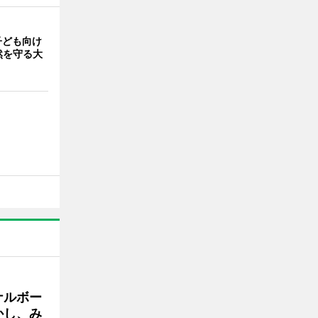
子ども向け
然を守る大
ナルボー
かし、み