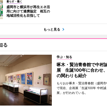
暮らす・働く
盛岡市と横浜市が再生エネ活
用に向けて連携協定 相互の
地域活性化も目指して
もっと見る
知る
学ぶ・知る
啄木・賢治青春館で中村
展 生誕100年に合わせ
の関わりも紹介
もりおか啄木・賢治青春館（盛岡市
で現在、企画展「生誕100年 中村誠
展」が行われている。