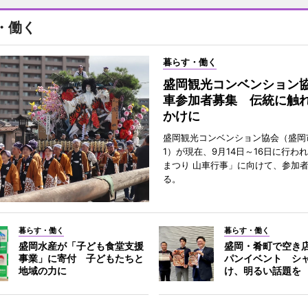
・働く
暮らす・働く
盛岡観光コンベンション
車参加者募集 伝統に触
かけに
盛岡観光コンベンション協会（盛岡
1）が現在、9月14日～16日に行わ
まつり 山車行事」に向けて、参加
る。
暮らす・働く
暮らす・働く
盛岡水産が「子ども食堂支援
盛岡・肴町で空き
事業」に寄付 子どもたちと
パンイベント シ
地域の力に
け、明るい話題を