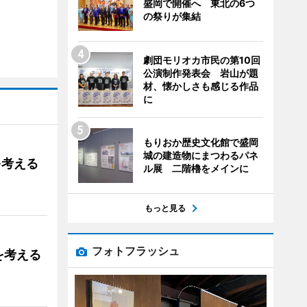
盛岡で開催へ 東北の6つ
の祭りが集結
劇団モリオカ市民の第10回
公演制作発表会 岩山が題
材、懐かしさも感じる作品
に
もりおか歴史文化館で盛岡
城の建造物にまつわるパネ
を考える
ル展 二階櫓をメインに
もっと見る
フォトフラッシュ
を考える