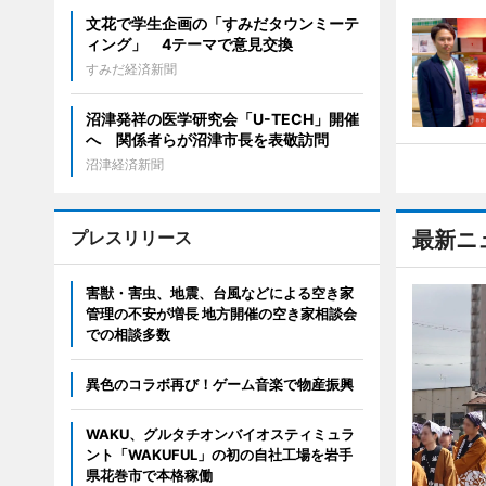
文花で学生企画の「すみだタウンミーテ
ィング」 4テーマで意見交換
すみだ経済新聞
沼津発祥の医学研究会「U-TECH」開催
へ 関係者らが沼津市長を表敬訪問
沼津経済新聞
プレスリリース
最新ニ
害獣・害虫、地震、台風などによる空き家
管理の不安が増長 地方開催の空き家相談会
での相談多数
異色のコラボ再び！ゲーム音楽で物産振興
WAKU、グルタチオンバイオスティミュラ
ント「WAKUFUL」の初の自社工場を岩手
県花巻市で本格稼働