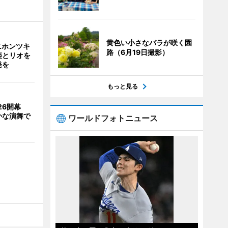
黄色い小さなバラが咲く園
ニホンツキ
路（6月19日撮影）
姫とリオを
発を
もっと見る
026開幕
かな演舞で
ワールドフォトニュース