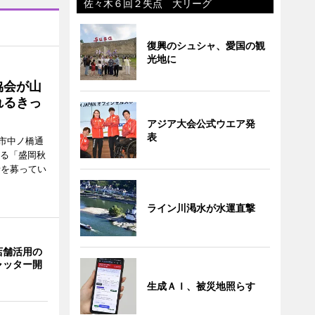
佐々木６回２失点 大リーグ
復興のシュシャ、愛国の観
光地に
協会が山
れるきっ
アジア大会公式ウエア発
表
市中ノ橋通
れる「盛岡秋
者を募ってい
ライン川渇水が水運直撃
店舗活用の
ャッター開
生成ＡＩ、被災地照らす