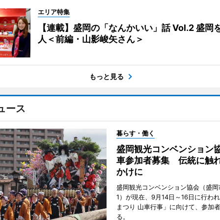
エリア特集
【連載】盛岡の「なんかいい」話 Vol.2 盛岡
人＜前編・山影峻矢さん＞
もっと見る
ュース
暮らす・働く
盛岡観光コンベンション
車参加者募集 伝統に触
かけに
盛岡観光コンベンション協会（盛岡
1）が現在、9月14日～16日に行わ
まつり 山車行事」に向けて、参加
る。