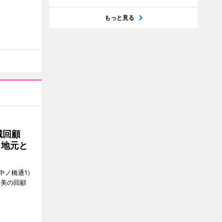
もっと見る
誠回顧
、地元と
中ノ橋通1）
 美の回顧