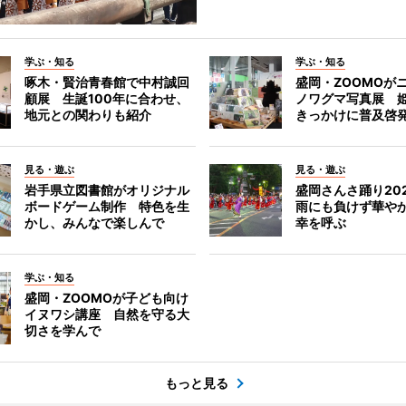
学ぶ・知る
学ぶ・知る
啄木・賢治青春館で中村誠回
盛岡・ZOOMOが
顧展 生誕100年に合わせ、
ノワグマ写真展 
地元との関わりも紹介
きっかけに普及啓
見る・遊ぶ
見る・遊ぶ
岩手県立図書館がオリジナル
盛岡さんさ踊り2
ボードゲーム制作 特色を生
雨にも負けず華や
かし、みんなで楽しんで
幸を呼ぶ
学ぶ・知る
盛岡・ZOOMOが子ども向け
イヌワシ講座 自然を守る大
切さを学んで
もっと見る