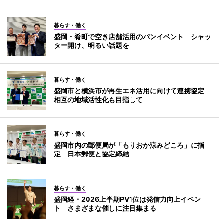
暮らす・働く
盛岡・肴町で空き店舗活用のパンイベント シャッ
ター開け、明るい話題を
暮らす・働く
盛岡市と横浜市が再生エネ活用に向けて連携協定
相互の地域活性化も目指して
暮らす・働く
盛岡市内の郵便局が「もりおか涼みどころ」に指
定 日本郵便と協定締結
暮らす・働く
盛岡経・2026上半期PV1位は発信力向上イベン
ト さまざまな催しに注目集まる