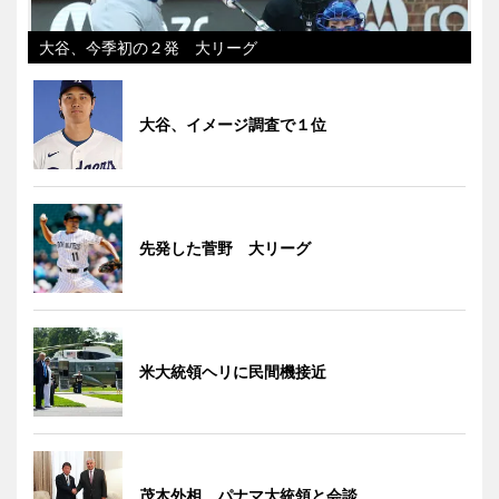
大谷、今季初の２発 大リーグ
大谷、イメージ調査で１位
先発した菅野 大リーグ
米大統領ヘリに民間機接近
茂木外相、パナマ大統領と会談