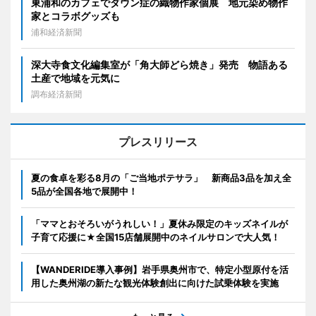
東浦和のカフェでダウン症の織物作家個展 地元染め物作
家とコラボグッズも
浦和経済新聞
深大寺食文化編集室が「角大師どら焼き」発売 物語ある
土産で地域を元気に
調布経済新聞
プレスリリース
夏の食卓を彩る8月の「ご当地ポテサラ」 新商品3品を加え全
5品が全国各地で展開中！
「ママとおそろいがうれしい！」夏休み限定のキッズネイルが
子育て応援に★全国15店舗展開中のネイルサロンで大人気！
【WANDERIDE導入事例】岩手県奥州市で、特定小型原付を活
用した奥州湖の新たな観光体験創出に向けた試乗体験を実施