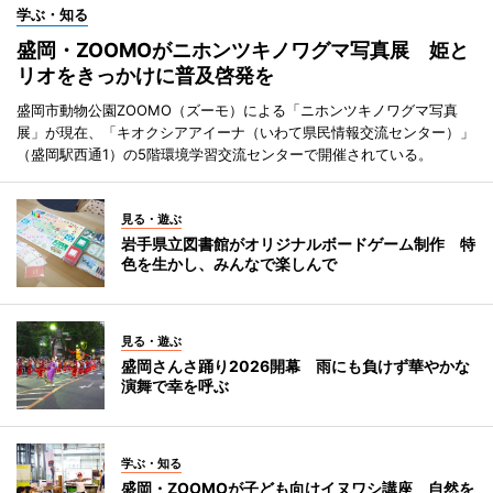
学ぶ・知る
盛岡・ZOOMOがニホンツキノワグマ写真展 姫と
リオをきっかけに普及啓発を
盛岡市動物公園ZOOMO（ズーモ）による「ニホンツキノワグマ写真
展」が現在、「キオクシアアイーナ（いわて県民情報交流センター）」
（盛岡駅西通1）の5階環境学習交流センターで開催されている。
見る・遊ぶ
岩手県立図書館がオリジナルボードゲーム制作 特
色を生かし、みんなで楽しんで
見る・遊ぶ
盛岡さんさ踊り2026開幕 雨にも負けず華やかな
演舞で幸を呼ぶ
学ぶ・知る
盛岡・ZOOMOが子ども向けイヌワシ講座 自然を