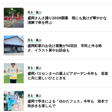
見る・遊ぶ
盛岡さんさ踊り2026開幕 雨にも負けず華やかな
演舞で幸を呼ぶ
見る・遊ぶ
盛岡町家のお化け屋敷が10回目 市民と作る怖
さ、イラスト展やお話会も
見る・遊ぶ
盛岡バスセンターの屋上ビアガーデン今年も 音楽
と共に楽しいひとときを
見る・遊ぶ
盛岡で学生による「ゆかたフェス」今年も 浴衣で
街歩きを楽しんで