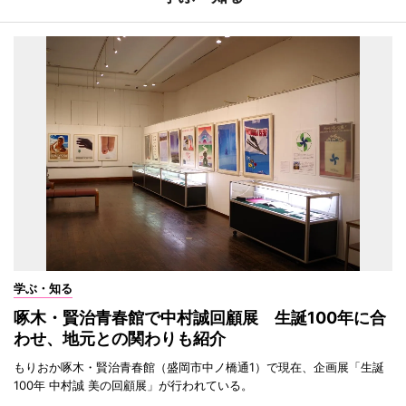
学ぶ・知る
啄木・賢治青春館で中村誠回顧展 生誕100年に合
わせ、地元との関わりも紹介
もりおか啄木・賢治青春館（盛岡市中ノ橋通1）で現在、企画展「生誕
100年 中村誠 美の回顧展」が行われている。