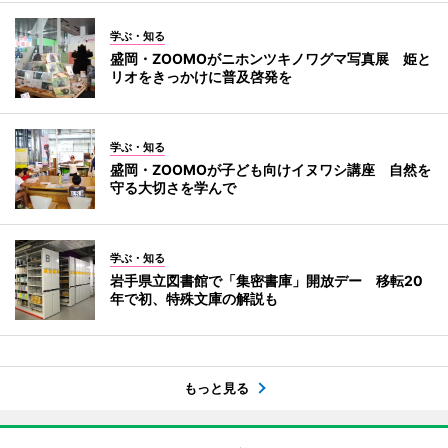
学ぶ・知る
盛岡・ZOOMOがニホンツキノワグマ写真展 姫と
リオをきっかけに普及啓発を
学ぶ・知る
盛岡・ZOOMOが子ども向けイヌワシ講座 自然を
守る大切さを学んで
学ぶ・知る
岩手県立図書館で「集密書庫」開放デー 移転20
年で初、特殊文庫の解説も
もっと見る