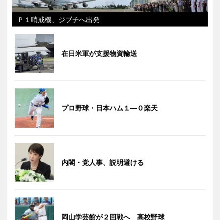
Ｐ１哨戒機、ジブチへ出発
在日米軍が支援物資輸送
プロ野球・日本ハム１―０楽天
内閣・党人事、説明避ける
岡山学芸館が２回戦へ 高校野球