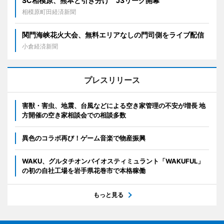
SC相模原、熊本と引き分け J3リーグ開幕
相模原町田経済新聞
関門海峡花火大会、無料エリアなしの門司側をライブ配信
小倉経済新聞
プレスリリース
害獣・害虫、地震、台風などによる空き家管理の不安が増長 地
方開催の空き家相談会での相談多数
異色のコラボ再び！ゲーム音楽で物産振興
WAKU、グルタチオンバイオスティミュラント「WAKUFUL」
の初の自社工場を岩手県花巻市で本格稼働
もっと見る