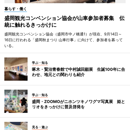
暮らす・働く
盛岡観光コンベンション協会が山車参加者募集 伝
統に触れるきっかけに
盛岡観光コンベンション協会（盛岡市中ノ橋通1）が現在、9月14日～
16日に行われる「盛岡秋まつり 山車行事」に向けて、参加者を募って
いる。
学ぶ・知る
啄木・賢治青春館で中村誠回顧展 生誕100年に合
わせ、地元との関わりも紹介
学ぶ・知る
盛岡・ZOOMOがニホンツキノワグマ写真展 姫と
リオをきっかけに普及啓発を
見る・遊ぶ