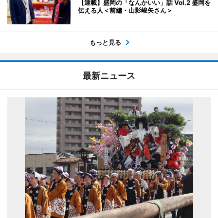
【連載】盛岡の「なんかいい」話 Vol.2 盛岡を
伝える人＜前編・山影峻矢さん＞
もっと見る
最新ニュース