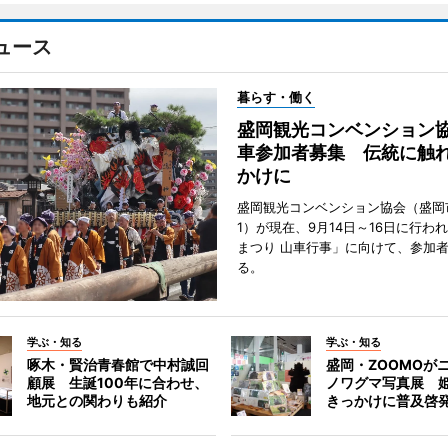
ュース
暮らす・働く
盛岡観光コンベンション
車参加者募集 伝統に触
かけに
盛岡観光コンベンション協会（盛岡
1）が現在、9月14日～16日に行わ
まつり 山車行事」に向けて、参加
る。
学ぶ・知る
学ぶ・知る
啄木・賢治青春館で中村誠回
盛岡・ZOOMOが
顧展 生誕100年に合わせ、
ノワグマ写真展 
地元との関わりも紹介
きっかけに普及啓