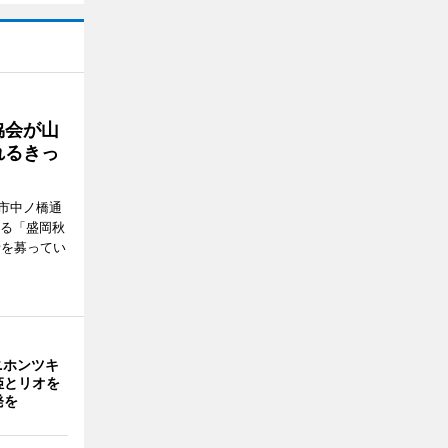
協会が山
れるきっ
市中ノ橋通
れる「盛岡秋
者を募ってい
ニホンツキ
姫とリオを
発を