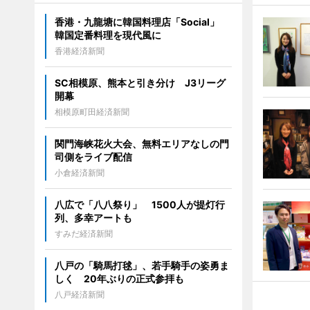
香港・九龍塘に韓国料理店「Social」
韓国定番料理を現代風に
香港経済新聞
SC相模原、熊本と引き分け J3リーグ
開幕
相模原町田経済新聞
関門海峡花火大会、無料エリアなしの門
司側をライブ配信
小倉経済新聞
八広で「八八祭り」 1500人が提灯行
列、多幸アートも
すみだ経済新聞
八戸の「騎馬打毬」、若手騎手の姿勇ま
しく 20年ぶりの正式参拝も
八戸経済新聞