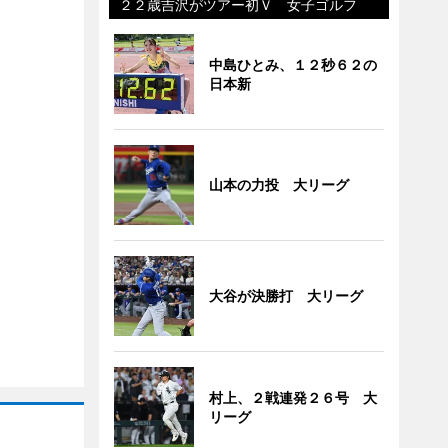
２２歳吉沢がツアー初Ｖ 女子ゴルフ
中島ひとみ、１２秒６２の
日本新
山本の力投 大リーグ
大谷が決勝打 大リーグ
村上、２戦連発２６号 大
リーグ