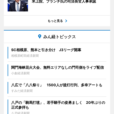
米上院、ブランチ氏の司法長官人事承認
もっと見る
みん経トピックス
SC相模原、熊本と引き分け J3リーグ開幕
相模原町田経済新聞
関門海峡花火大会、無料エリアなしの門司側をライブ配信
小倉経済新聞
八広で「八八祭り」 1500人が提灯行列、多幸アートも
すみだ経済新聞
八戸の「騎馬打毬」、若手騎手の姿勇ましく 20年ぶりの
正式参拝も
八戸経済新聞