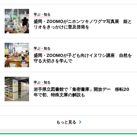
学ぶ・知る
盛岡・ZOOMOがニホンツキノワグマ写真展 姫と
リオをきっかけに普及啓発を
学ぶ・知る
盛岡・ZOOMOが子ども向けイヌワシ講座 自然を
守る大切さを学んで
学ぶ・知る
岩手県立図書館で「集密書庫」開放デー 移転20
年で初、特殊文庫の解説も
もっと見る