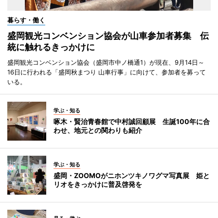
暮らす・働く
盛岡観光コンベンション協会が山車参加者募集 伝
統に触れるきっかけに
盛岡観光コンベンション協会（盛岡市中ノ橋通1）が現在、9月14日～
16日に行われる「盛岡秋まつり 山車行事」に向けて、参加者を募って
いる。
学ぶ・知る
啄木・賢治青春館で中村誠回顧展 生誕100年に合
わせ、地元との関わりも紹介
学ぶ・知る
盛岡・ZOOMOがニホンツキノワグマ写真展 姫と
リオをきっかけに普及啓発を