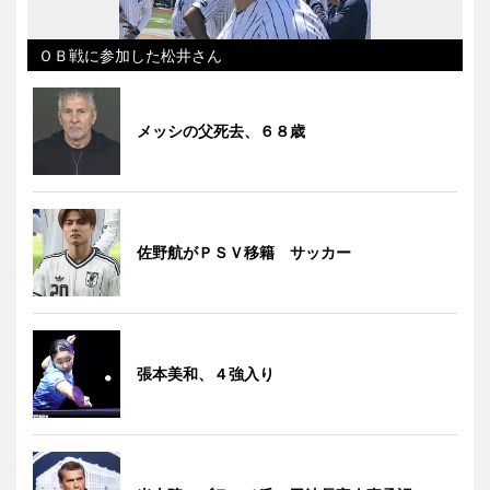
ＯＢ戦に参加した松井さん
メッシの父死去、６８歳
佐野航がＰＳＶ移籍 サッカー
張本美和、４強入り