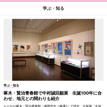
学ぶ・知る
学ぶ・知る
啄木・賢治青春館で中村誠回顧展 生誕100年に合
わせ、地元との関わりも紹介
もりおか啄木・賢治青春館（盛岡市中ノ橋通1）で現在、企画展「生誕