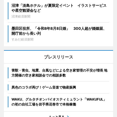
沼津「淡島ホテル」が夏限定イベント イラストサービス
や星空観望会など
沼津経済新聞
墨田区役所、「令和8年8月8日婚」 300人超が婚姻届、
開庁前から長い列
すみだ経済新聞
プレスリリース
害獣・害虫、地震、台風などによる空き家管理の不安が増長 地
方開催の空き家相談会での相談多数
異色のコラボ再び！ゲーム音楽で物産振興
WAKU、グルタチオンバイオスティミュラント「WAKUFUL」
の初の自社工場を岩手県花巻市で本格稼働
もっと見る