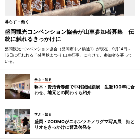
暮らす・働く
盛岡観光コンベンション協会が山車参加者募集 伝
統に触れるきっかけに
盛岡観光コンベンション協会（盛岡市中ノ橋通1）が現在、9月14日～
16日に行われる「盛岡秋まつり 山車行事」に向けて、参加者を募って
いる。
学ぶ・知る
啄木・賢治青春館で中村誠回顧展 生誕100年に合
わせ、地元との関わりも紹介
学ぶ・知る
盛岡・ZOOMOがニホンツキノワグマ写真展 姫と
リオをきっかけに普及啓発を