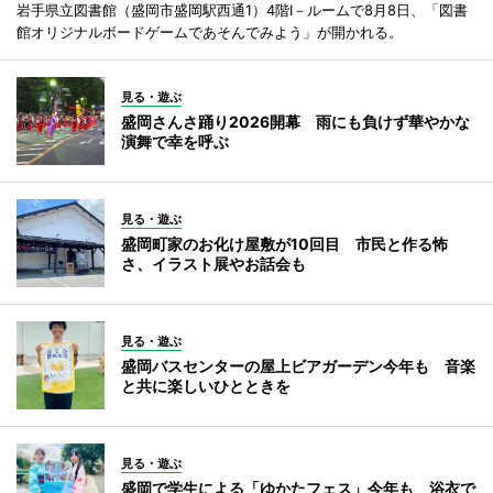
岩手県立図書館（盛岡市盛岡駅西通1）4階I－ルームで8月8日、「図書
館オリジナルボードゲームであそんでみよう」が開かれる。
見る・遊ぶ
盛岡さんさ踊り2026開幕 雨にも負けず華やかな
演舞で幸を呼ぶ
見る・遊ぶ
盛岡町家のお化け屋敷が10回目 市民と作る怖
さ、イラスト展やお話会も
見る・遊ぶ
盛岡バスセンターの屋上ビアガーデン今年も 音楽
と共に楽しいひとときを
見る・遊ぶ
盛岡で学生による「ゆかたフェス」今年も 浴衣で