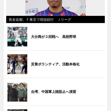
長友佑都、Ｆ東京で現役続行 Ｊリーグ
大分商が２回戦へ 高校野球
災害ボランティア、活動本格化
台湾、中国軍上陸阻止へ演習