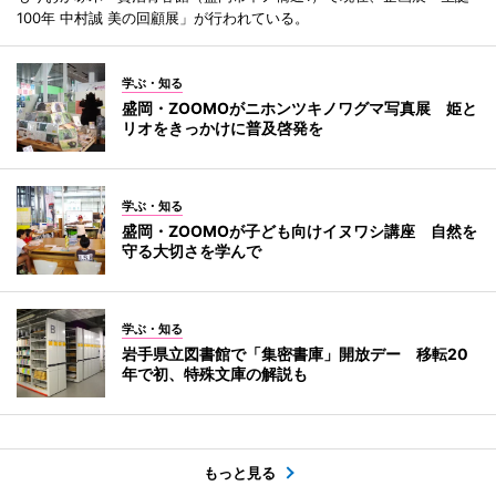
100年 中村誠 美の回顧展」が行われている。
学ぶ・知る
盛岡・ZOOMOがニホンツキノワグマ写真展 姫と
リオをきっかけに普及啓発を
学ぶ・知る
盛岡・ZOOMOが子ども向けイヌワシ講座 自然を
守る大切さを学んで
学ぶ・知る
岩手県立図書館で「集密書庫」開放デー 移転20
年で初、特殊文庫の解説も
もっと見る