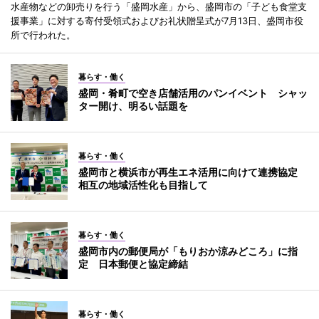
水産物などの卸売りを行う「盛岡水産」から、盛岡市の「子ども食堂支
援事業」に対する寄付受領式およびお礼状贈呈式が7月13日、盛岡市役
所で行われた。
暮らす・働く
盛岡・肴町で空き店舗活用のパンイベント シャッ
ター開け、明るい話題を
暮らす・働く
盛岡市と横浜市が再生エネ活用に向けて連携協定
相互の地域活性化も目指して
暮らす・働く
盛岡市内の郵便局が「もりおか涼みどころ」に指
定 日本郵便と協定締結
暮らす・働く