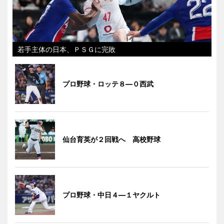
若手主体の日本、ＰＳＧに完敗
プロ野球・ロッテ８―０西武
仙台育英が２回戦へ 高校野球
プロ野球・中日４―１ヤクルト