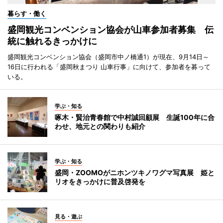
暮らす・働く
盛岡観光コンベンション協会が山車参加者募集 伝
統に触れるきっかけに
盛岡観光コンベンション協会（盛岡市中ノ橋通1）が現在、9月14日～
16日に行われる「盛岡秋まつり 山車行事」に向けて、参加者を募って
いる。
学ぶ・知る
啄木・賢治青春館で中村誠回顧展 生誕100年に合
わせ、地元との関わりも紹介
学ぶ・知る
盛岡・ZOOMOがニホンツキノワグマ写真展 姫と
リオをきっかけに普及啓発を
見る・遊ぶ