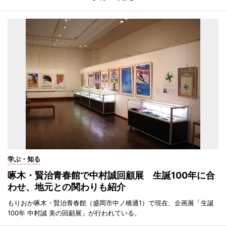
学ぶ・知る
啄木・賢治青春館で中村誠回顧展 生誕100年に合
わせ、地元との関わりも紹介
もりおか啄木・賢治青春館（盛岡市中ノ橋通1）で現在、企画展「生誕
100年 中村誠 美の回顧展」が行われている。