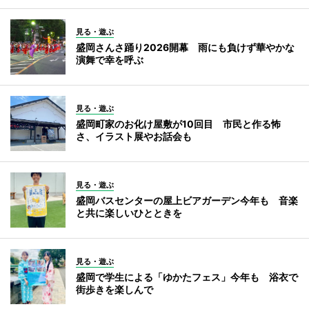
見る・遊ぶ
盛岡さんさ踊り2026開幕 雨にも負けず華やかな
演舞で幸を呼ぶ
見る・遊ぶ
盛岡町家のお化け屋敷が10回目 市民と作る怖
さ、イラスト展やお話会も
見る・遊ぶ
盛岡バスセンターの屋上ビアガーデン今年も 音楽
と共に楽しいひとときを
見る・遊ぶ
盛岡で学生による「ゆかたフェス」今年も 浴衣で
街歩きを楽しんで