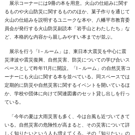
展示コーナーには9冊の本を用意。火山の仕組みに関す
るものや火山防災に関するもののほか、菓子作りを通じて
火山の仕組みを説明するユニークな本や、八幡平市教育委
員会が発行する火山防災副読本「岩手山とわたしたち」な
ど、本格的な内容から親しみやすい本までが並ぶ。
展示を行う「I－ルーム」は、東日本大震災を中心に震
災津波や震災復興、自然災害、防災についての学び合いス
ペースとして昨年11月に開設。「I－ルーム」の自然災害コ
ーナーにも火山に関する本を並べている。同スペースでは
定期的に防災や自然災害に関するイベントを開いているほ
か、学校や団体に向けて関連図書のセット貸し出しを行っ
ている。
「今年の夏は大雨災害も多く、今は台風も近づいてきて
いる。自然災害の危険性が高まると、その災害について詳
しく知りたいという人も増えてくる。その『知りたい』の