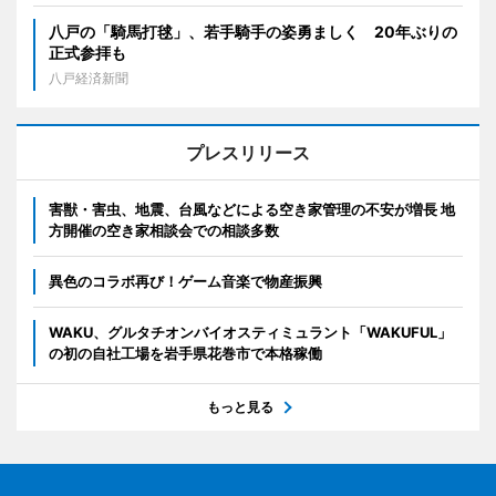
八戸の「騎馬打毬」、若手騎手の姿勇ましく 20年ぶりの
正式参拝も
八戸経済新聞
プレスリリース
害獣・害虫、地震、台風などによる空き家管理の不安が増長 地
方開催の空き家相談会での相談多数
異色のコラボ再び！ゲーム音楽で物産振興
WAKU、グルタチオンバイオスティミュラント「WAKUFUL」
の初の自社工場を岩手県花巻市で本格稼働
もっと見る