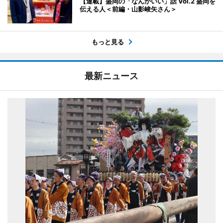
【連載】盛岡の「なんかいい」話 Vol.2 盛岡を
伝える人＜前編・山影峻矢さん＞
もっと見る
最新ニュース