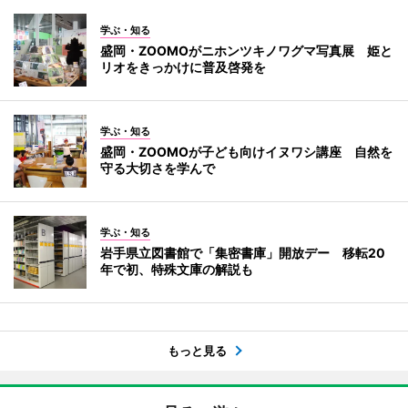
学ぶ・知る
盛岡・ZOOMOがニホンツキノワグマ写真展 姫と
リオをきっかけに普及啓発を
学ぶ・知る
盛岡・ZOOMOが子ども向けイヌワシ講座 自然を
守る大切さを学んで
学ぶ・知る
岩手県立図書館で「集密書庫」開放デー 移転20
年で初、特殊文庫の解説も
もっと見る