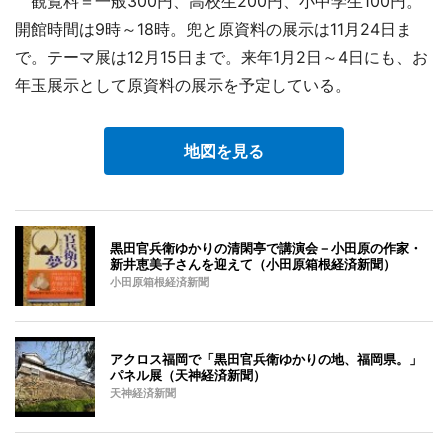
観覧料＝一般300円、高校生200円、小中学生100円。
開館時間は9時～18時。兜と原資料の展示は11月24日ま
で。テーマ展は12月15日まで。来年1月2日～4日にも、お
年玉展示として原資料の展示を予定している。
地図を見る
黒田官兵衛ゆかりの清閑亭で講演会－小田原の作家・
新井恵美子さんを迎えて（小田原箱根経済新聞）
小田原箱根経済新聞
アクロス福岡で「黒田官兵衛ゆかりの地、福岡県。」
パネル展（天神経済新聞）
天神経済新聞