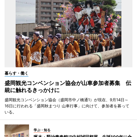
暮らす・働く
盛岡観光コンベンション協会が山車参加者募集 伝
統に触れるきっかけに
盛岡観光コンベンション協会（盛岡市中ノ橋通1）が現在、9月14日～
16日に行われる「盛岡秋まつり 山車行事」に向けて、参加者を募って
いる。
学ぶ・知る
啄木・賢治青春館で中村誠回顧展 生誕100年に合