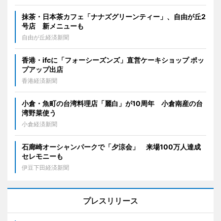
抹茶・日本茶カフェ「ナナズグリーンティー」、自由が丘2
号店 新メニューも
自由が丘経済新聞
香港・ifcに「フォーシーズンズ」直営ケーキショップ ポッ
プアップ出店
香港経済新聞
小倉・魚町の台湾料理店「麗白」が10周年 小倉南産の台
湾野菜使う
小倉経済新聞
石廊崎オーシャンパークで「夕涼会」 来場100万人達成
セレモニーも
伊豆下田経済新聞
プレスリリース