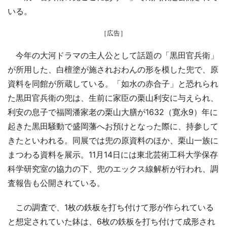
いる。
［広告］
今年の大河ドラマの主人公として話題の「黒田官兵衛」
が所用した、白檀塗が施されおわんの形を模した兜で、原
資料を同館が所蔵している。「如水の赤合子」と恐れられ
た黒田官兵衛の兜は、生前に家臣の栗山利安に与えられ、
利安の息子で福岡潘家老の栗山大膳が1632（寛永9）年に
起きた黒田騒動で盛岡藩へお預けとなった際に、持参して
きたといわれる。同展では兜の原資料のほか、栗山一族に
まつわる資料を展示。11月14日には東北芸術工科大学保存
科学研究室の協力の下、兜のエックス線解析が行われ、調
査報告も公開されている。
この調査で、1枚の鉄板を打ち付けて形が作られている
と想定されていた鉢は、6枚の鉄板を打ち付けて成形され