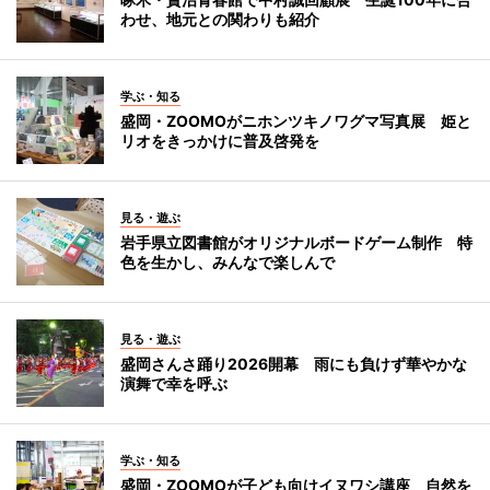
わせ、地元との関わりも紹介
学ぶ・知る
盛岡・ZOOMOがニホンツキノワグマ写真展 姫と
リオをきっかけに普及啓発を
見る・遊ぶ
岩手県立図書館がオリジナルボードゲーム制作 特
色を生かし、みんなで楽しんで
見る・遊ぶ
盛岡さんさ踊り2026開幕 雨にも負けず華やかな
演舞で幸を呼ぶ
学ぶ・知る
盛岡・ZOOMOが子ども向けイヌワシ講座 自然を