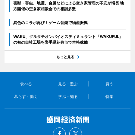
害獣・害虫、地震、台風などによる空き家管理の不安が増長 地
方開催の空き家相談会での相談多数
異色のコラボ再び！ゲーム音楽で物産振興
WAKU、グルタチオンバイオスティミュラント「WAKUFUL」
の初の自社工場を岩手県花巻市で本格稼働
もっと見る
食べる
見る・遊ぶ
買う
暮らす・働く
学ぶ・知る
特集