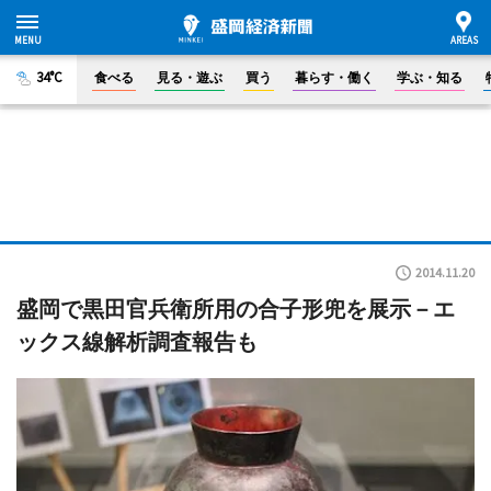
34°C
食べる
見る・遊ぶ
買う
暮らす・働く
学ぶ・知る
2014.11.20
盛岡で黒田官兵衛所用の合子形兜を展示－エ
ックス線解析調査報告も