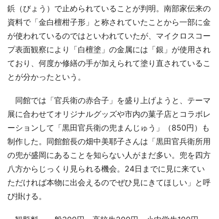
鋲（びょう）で止められていることが判明。南部家伝来の
資料で「金白檀柑子形」と称されていたことから一部に金
が使われているのではといわれていたが、マイクロスコー
プ表面観察により「白檀塗」の金属には「銀」が使用され
ており、何度か修繕の手が加えられて塗り直されているこ
とが分かったという。
同館では「官兵衛の赤合子」を盛り上げようと、テーマ
展に合わせてオリジナルグッズや市内の菓子店とコラボレ
ーションして「黒田官兵衛の兜まんじゅう」（850円）も
制作した。同館館長の畑中美耶子さんは「黒田官兵衛所用
の兜が盛岡にあることを知らない人がまだ多い。兜を四方
八方からじっくり見られる機会。24日までに見に来てい
ただければ本物に出会えるのでぜひ見にきてほしい」と呼
び掛ける。