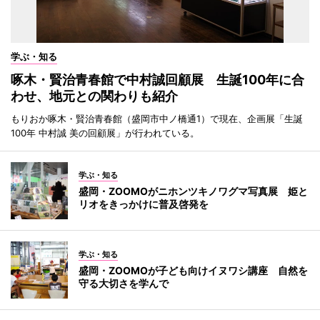
学ぶ・知る
啄木・賢治青春館で中村誠回顧展 生誕100年に合
わせ、地元との関わりも紹介
もりおか啄木・賢治青春館（盛岡市中ノ橋通1）で現在、企画展「生誕
100年 中村誠 美の回顧展」が行われている。
学ぶ・知る
盛岡・ZOOMOがニホンツキノワグマ写真展 姫と
リオをきっかけに普及啓発を
学ぶ・知る
盛岡・ZOOMOが子ども向けイヌワシ講座 自然を
守る大切さを学んで