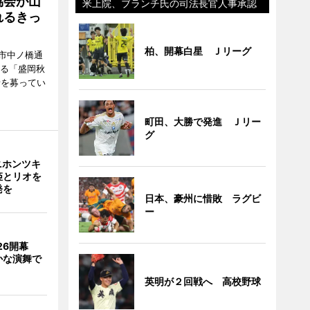
協会が山
米上院、ブランチ氏の司法長官人事承認
れるきっ
柏、開幕白星 Ｊリーグ
市中ノ橋通
れる「盛岡秋
者を募ってい
町田、大勝で発進 Ｊリー
グ
ニホンツキ
姫とリオを
発を
日本、豪州に惜敗 ラグビ
ー
026開幕
かな演舞で
英明が２回戦へ 高校野球