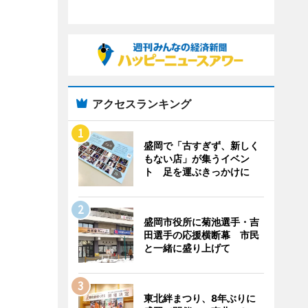
アクセスランキング
盛岡で「古すぎず、新しく
もない店」が集うイベン
ト 足を運ぶきっかけに
盛岡市役所に菊池選手・吉
田選手の応援横断幕 市民
と一緒に盛り上げて
東北絆まつり、8年ぶりに