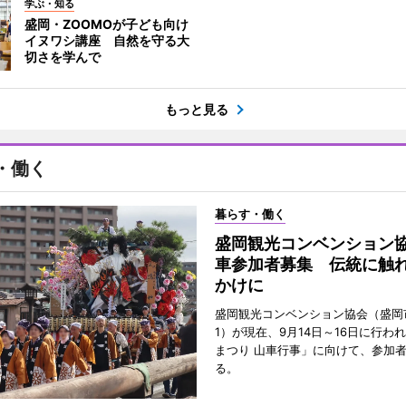
学ぶ・知る
盛岡・ZOOMOが子ども向け
イヌワシ講座 自然を守る大
切さを学んで
もっと見る
・働く
暮らす・働く
盛岡観光コンベンション
車参加者募集 伝統に触
かけに
盛岡観光コンベンション協会（盛岡
1）が現在、9月14日～16日に行わ
まつり 山車行事」に向けて、参加
る。