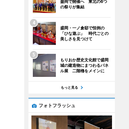
盛岡で開催へ 東北の6つ
の祭りが集結
盛岡・一ノ倉邸で恒例の
「ひな遊ぶ」 時代ごとの
美しさを見つけて
もりおか歴史文化館で盛岡
城の建造物にまつわるパネ
ル展 二階櫓をメインに
もっと見る
フォトフラッシュ