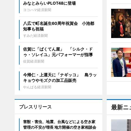
みなとみらいPLOT48に登場
ヨコハマ経済新聞
八広で町名誕生60周年祝賀会 小池都
知事も祝福
すみだ経済新聞
佐賀に「ばくてん屋」 「シルク・ド
ゥ・ソレイユ」元パフォーマーが指導
佐賀経済新聞
今帰仁・上運天に「ナギッコ」 島ラッ
キョウやモズクの加工品販売
やんばる経済新聞
プレスリリース
最新ニ
害獣・害虫、地震、台風などによる空き家
管理の不安が増長 地方開催の空き家相談会