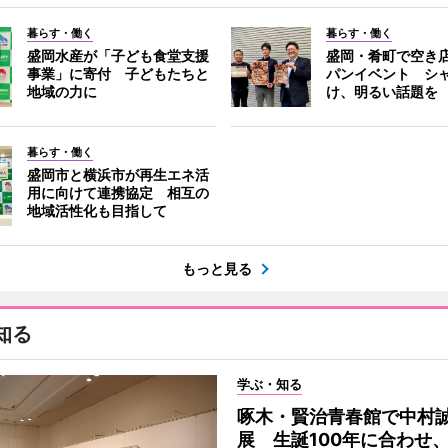
暮らす・働く
暮らす・働く
盛岡水産が「子ども食堂支援
盛岡・肴町で空き
事業」に寄付 子どもたちと
パンイベント シ
地域の力に
け、明るい話題を
暮らす・働く
盛岡市と横浜市が再生エネ活
用に向けて連携協定 相互の
地域活性化も目指して
もっと見る
知る
学ぶ・知る
啄木・賢治青春館で中村
展 生誕100年に合わせ