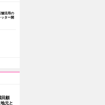
店舗活用の
ャッター開
誠回顧
、地元と