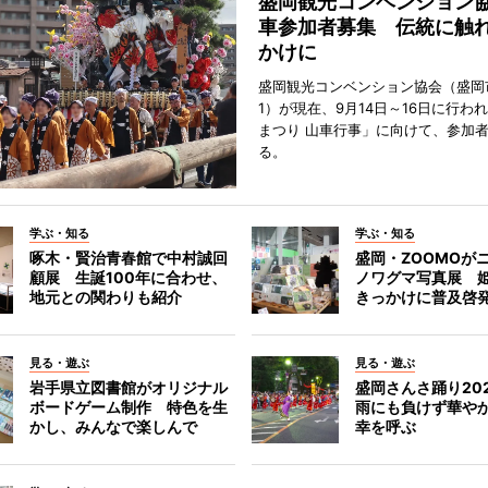
盛岡観光コンベンション
車参加者募集 伝統に触
かけに
盛岡観光コンベンション協会（盛岡
1）が現在、9月14日～16日に行わ
まつり 山車行事」に向けて、参加
る。
学ぶ・知る
学ぶ・知る
啄木・賢治青春館で中村誠回
盛岡・ZOOMOが
顧展 生誕100年に合わせ、
ノワグマ写真展 
地元との関わりも紹介
きっかけに普及啓
見る・遊ぶ
見る・遊ぶ
岩手県立図書館がオリジナル
盛岡さんさ踊り2
ボードゲーム制作 特色を生
雨にも負けず華や
かし、みんなで楽しんで
幸を呼ぶ