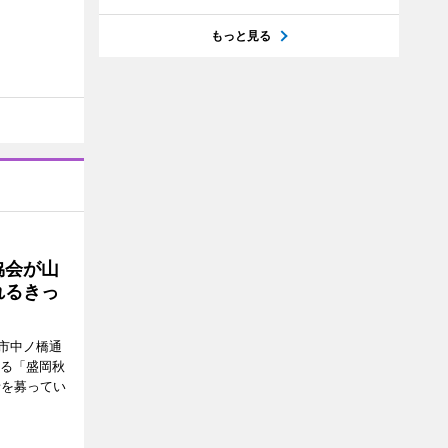
もっと見る
協会が山
れるきっ
市中ノ橋通
れる「盛岡秋
者を募ってい