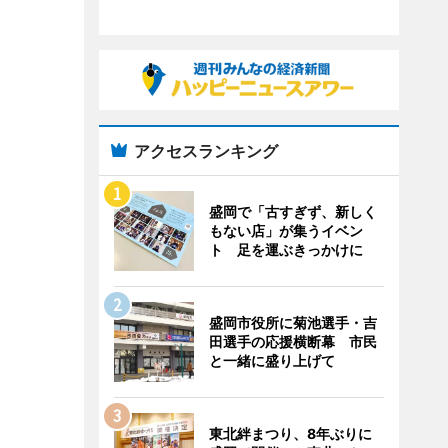
アクセスランキング
盛岡で「古すぎず、新しく
もない店」が集うイベン
ト 足を運ぶきっかけに
盛岡市役所に菊池選手・吉
田選手の応援横断幕 市民
と一緒に盛り上げて
東北絆まつり、8年ぶりに