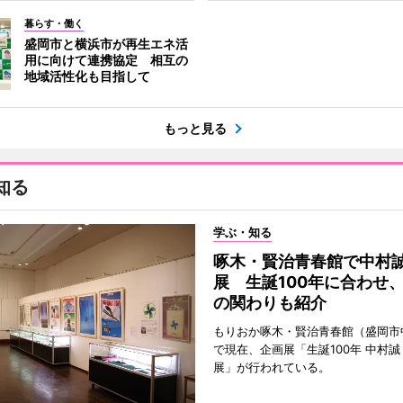
暮らす・働く
盛岡市と横浜市が再生エネ活
用に向けて連携協定 相互の
地域活性化も目指して
もっと見る
知る
学ぶ・知る
啄木・賢治青春館で中村
展 生誕100年に合わせ
の関わりも紹介
もりおか啄木・賢治青春館（盛岡市
で現在、企画展「生誕100年 中村誠
展」が行われている。