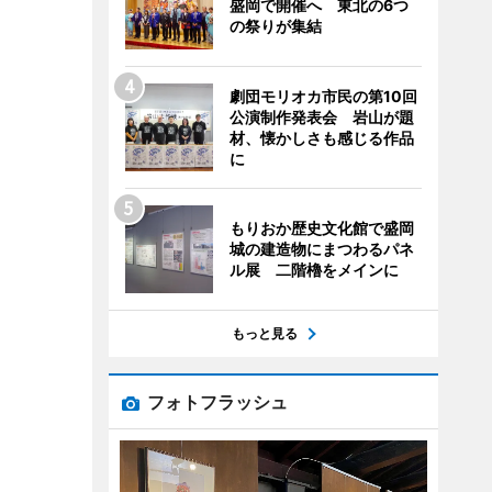
盛岡で開催へ 東北の6つ
の祭りが集結
劇団モリオカ市民の第10回
公演制作発表会 岩山が題
材、懐かしさも感じる作品
に
もりおか歴史文化館で盛岡
城の建造物にまつわるパネ
ル展 二階櫓をメインに
もっと見る
フォトフラッシュ