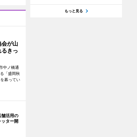
もっと見る
協会が山
れるきっ
市中ノ橋通
れる「盛岡秋
者を募ってい
店舗活用の
ャッター開