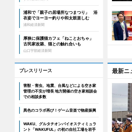
浦和で「親子の居場所なつまつり」 浴
衣姿でヨーヨー釣りや和太鼓楽しむ
浦和経済新聞
厚狭に保護猫カフェ「ねことおちゃ」
古民家改築、猫との触れ合いも
山口宇部経済新聞
プレスリリース
最新ニ
害獣・害虫、地震、台風などによる空き家
管理の不安が増長 地方開催の空き家相談会
での相談多数
異色のコラボ再び！ゲーム音楽で物産振興
WAKU、グルタチオンバイオスティミュラ
ント「WAKUFUL」の初の自社工場を岩手