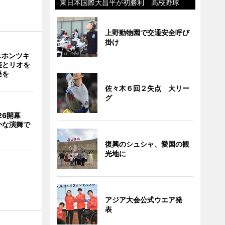
東日本国際大昌平が初勝利 高校野球
上野動物園で交通安全呼び
掛け
ニホンツキ
姫とリオを
発を
佐々木６回２失点 大リー
グ
026開幕
かな演舞で
復興のシュシャ、愛国の観
光地に
アジア大会公式ウエア発
表