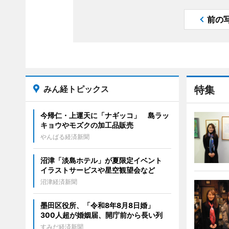
前の
みん経トピックス
特集
今帰仁・上運天に「ナギッコ」 島ラッ
キョウやモズクの加工品販売
やんばる経済新聞
沼津「淡島ホテル」が夏限定イベント
イラストサービスや星空観望会など
沼津経済新聞
墨田区役所、「令和8年8月8日婚」
300人超が婚姻届、開庁前から長い列
すみだ経済新聞