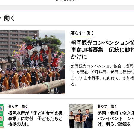
・働く
暮らす・働く
盛岡観光コンベンション
車参加者募集 伝統に触
かけに
盛岡観光コンベンション協会（盛岡
1）が現在、9月14日～16日に行わ
まつり 山車行事」に向けて、参加
る。
暮らす・働く
暮らす・働く
盛岡水産が「子ども食堂支援
盛岡・肴町で空き
事業」に寄付 子どもたちと
パンイベント シ
地域の力に
け、明るい話題を