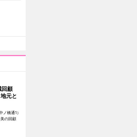
誠回顧
、地元と
中ノ橋通1）
 美の回顧