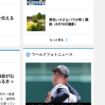
を伝える
黄色い小さなバラが咲く園
路（6月19日撮影）
もっと見る
ワールドフォトニュース
協会が山
れるきっ
市中ノ橋通
れる「盛岡秋
者を募ってい