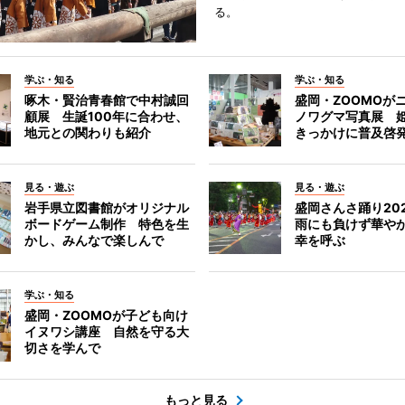
る。
学ぶ・知る
学ぶ・知る
啄木・賢治青春館で中村誠回
盛岡・ZOOMOが
顧展 生誕100年に合わせ、
ノワグマ写真展 
地元との関わりも紹介
きっかけに普及啓
見る・遊ぶ
見る・遊ぶ
岩手県立図書館がオリジナル
盛岡さんさ踊り2
ボードゲーム制作 特色を生
雨にも負けず華や
かし、みんなで楽しんで
幸を呼ぶ
学ぶ・知る
盛岡・ZOOMOが子ども向け
イヌワシ講座 自然を守る大
切さを学んで
もっと見る