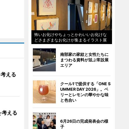
怖いお化けやちょっとかわいいお化けな
どさまざまなお化けが集まるイラスト展
南部家の家紋と女性たちに
まつわる資料が並ぶ常設展
エリア
を考える
クール1で提供する「ONE S
UMMER DAY 2026」。ベ
リーとレモンの華やかな味
と色合い
を考える
6月26日の完成発表会の様
子