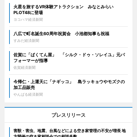
火星を旅するVR体験アトラクション みなとみらい
PLOT48に登場
ヨコハマ経済新聞
八広で町名誕生60周年祝賀会 小池都知事も祝福
すみだ経済新聞
佐賀に「ばくてん屋」 「シルク・ドゥ・ソレイユ」元パ
フォーマーが指導
佐賀経済新聞
今帰仁・上運天に「ナギッコ」 島ラッキョウやモズクの
加工品販売
やんばる経済新聞
プレスリリース
害獣・害虫、地震、台風などによる空き家管理の不安が増長 地
方開催の空き家相談会での相談多数