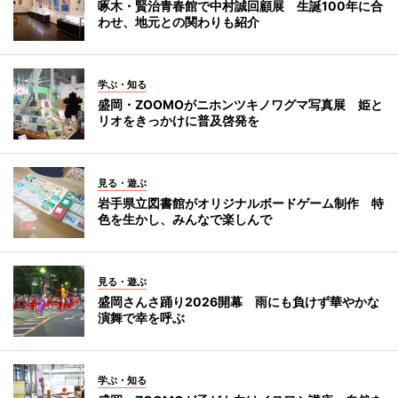
啄木・賢治青春館で中村誠回顧展 生誕100年に合
わせ、地元との関わりも紹介
学ぶ・知る
盛岡・ZOOMOがニホンツキノワグマ写真展 姫と
リオをきっかけに普及啓発を
見る・遊ぶ
岩手県立図書館がオリジナルボードゲーム制作 特
色を生かし、みんなで楽しんで
見る・遊ぶ
盛岡さんさ踊り2026開幕 雨にも負けず華やかな
演舞で幸を呼ぶ
学ぶ・知る