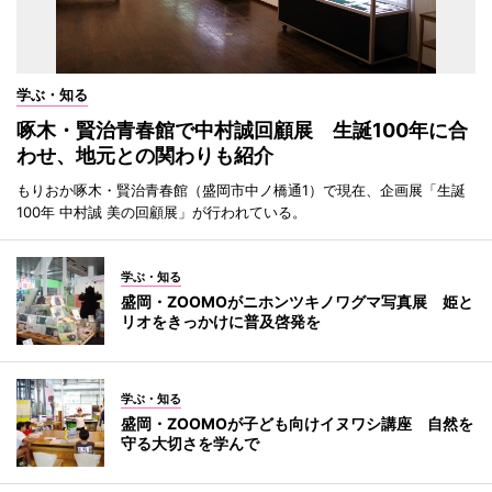
学ぶ・知る
啄木・賢治青春館で中村誠回顧展 生誕100年に合
わせ、地元との関わりも紹介
もりおか啄木・賢治青春館（盛岡市中ノ橋通1）で現在、企画展「生誕
100年 中村誠 美の回顧展」が行われている。
学ぶ・知る
盛岡・ZOOMOがニホンツキノワグマ写真展 姫と
リオをきっかけに普及啓発を
学ぶ・知る
盛岡・ZOOMOが子ども向けイヌワシ講座 自然を
守る大切さを学んで