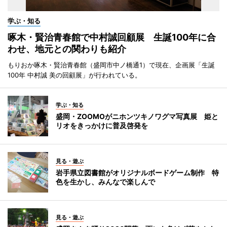
学ぶ・知る
啄木・賢治青春館で中村誠回顧展 生誕100年に合
わせ、地元との関わりも紹介
もりおか啄木・賢治青春館（盛岡市中ノ橋通1）で現在、企画展「生誕
100年 中村誠 美の回顧展」が行われている。
学ぶ・知る
盛岡・ZOOMOがニホンツキノワグマ写真展 姫と
リオをきっかけに普及啓発を
見る・遊ぶ
岩手県立図書館がオリジナルボードゲーム制作 特
色を生かし、みんなで楽しんで
見る・遊ぶ