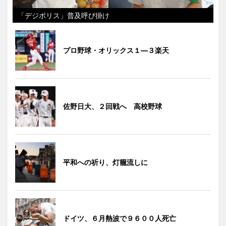
「デジポリス」普及呼び掛け
プロ野球・オリックス１―３楽天
佐野日大、２回戦へ 高校野球
平和への祈り、灯籠流しに
ドイツ、６月熱波で９６００人死亡