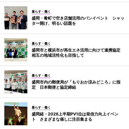
暮らす・働く
盛岡・肴町で空き店舗活用のパンイベント シャッ
ター開け、明るい話題を
暮らす・働く
盛岡市と横浜市が再生エネ活用に向けて連携協定
相互の地域活性化も目指して
暮らす・働く
盛岡市内の郵便局が「もりおか涼みどころ」に指
定 日本郵便と協定締結
暮らす・働く
盛岡経・2026上半期PV1位は発信力向上イベン
ト さまざまな催しに注目集まる