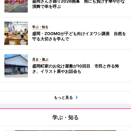
盛岡さんさ踊り2026開幕 雨にも負けず華やかな
演舞で幸を呼ぶ
学ぶ・知る
盛岡・ZOOMOが子ども向けイヌワシ講座 自然を
守る大切さを学んで
見る・遊ぶ
盛岡町家のお化け屋敷が10回目 市民と作る怖
さ、イラスト展やお話会も
もっと見る
学ぶ・知る