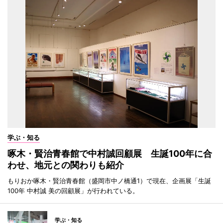
学ぶ・知る
啄木・賢治青春館で中村誠回顧展 生誕100年に合
わせ、地元との関わりも紹介
もりおか啄木・賢治青春館（盛岡市中ノ橋通1）で現在、企画展「生誕
100年 中村誠 美の回顧展」が行われている。
学ぶ・知る