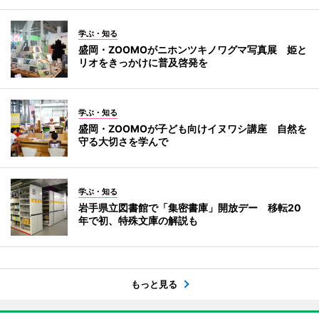
学ぶ・知る
盛岡・ZOOMOがニホンツキノワグマ写真展 姫と
リオをきっかけに普及啓発を
学ぶ・知る
盛岡・ZOOMOが子ども向けイヌワシ講座 自然を
守る大切さを学んで
学ぶ・知る
岩手県立図書館で「集密書庫」開放デー 移転20
年で初、特殊文庫の解説も
もっと見る