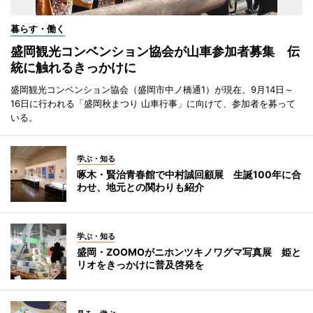
暮らす・働く
盛岡観光コンベンション協会が山車参加者募集 伝
統に触れるきっかけに
盛岡観光コンベンション協会（盛岡市中ノ橋通1）が現在、9月14日～
16日に行われる「盛岡秋まつり 山車行事」に向けて、参加者を募って
いる。
学ぶ・知る
啄木・賢治青春館で中村誠回顧展 生誕100年に合
わせ、地元との関わりも紹介
学ぶ・知る
盛岡・ZOOMOがニホンツキノワグマ写真展 姫と
リオをきっかけに普及啓発を