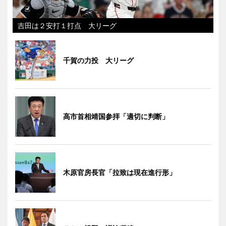
吉田は２安打１打点 大リーグ
千賀の力投 大リーグ
高市首相靖国参拝「適切に判断」
木原官房長官「拉致は現在進行形」