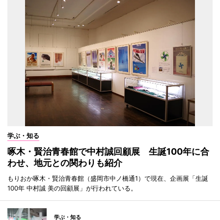
学ぶ・知る
啄木・賢治青春館で中村誠回顧展 生誕100年に合
わせ、地元との関わりも紹介
もりおか啄木・賢治青春館（盛岡市中ノ橋通1）で現在、企画展「生誕
100年 中村誠 美の回顧展」が行われている。
学ぶ・知る