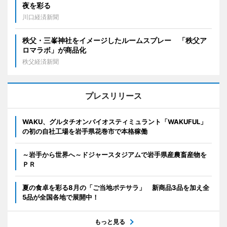
夜を彩る
川口経済新聞
秩父・三峯神社をイメージしたルームスプレー 「秩父ア
ロマラボ」が商品化
秩父経済新聞
プレスリリース
WAKU、グルタチオンバイオスティミュラント「WAKUFUL」
の初の自社工場を岩手県花巻市で本格稼働
～岩手から世界へ～ドジャースタジアムで岩手県産農畜産物を
ＰＲ
夏の食卓を彩る8月の「ご当地ポテサラ」 新商品3品を加え全
5品が全国各地で展開中！
もっと見る