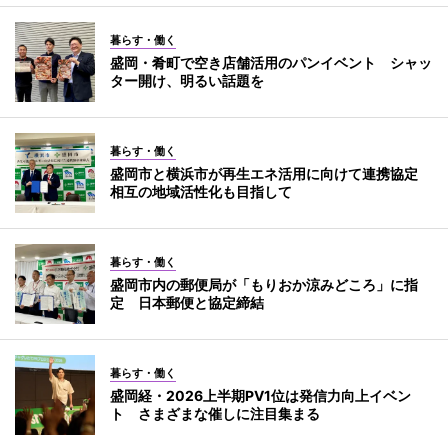
暮らす・働く
盛岡・肴町で空き店舗活用のパンイベント シャッ
ター開け、明るい話題を
暮らす・働く
盛岡市と横浜市が再生エネ活用に向けて連携協定
相互の地域活性化も目指して
暮らす・働く
盛岡市内の郵便局が「もりおか涼みどころ」に指
定 日本郵便と協定締結
暮らす・働く
盛岡経・2026上半期PV1位は発信力向上イベン
ト さまざまな催しに注目集まる