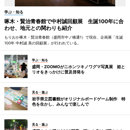
学ぶ・知る
啄木・賢治青春館で中村誠回顧展 生誕100年に合
わせ、地元との関わりも紹介
もりおか啄木・賢治青春館（盛岡市中ノ橋通1）で現在、企画展「生誕
100年 中村誠 美の回顧展」が行われている。
学ぶ・知る
盛岡・ZOOMOがニホンツキノワグマ写真展 姫と
リオをきっかけに普及啓発を
見る・遊ぶ
岩手県立図書館がオリジナルボードゲーム制作 特
色を生かし、みんなで楽しんで
見る・遊ぶ