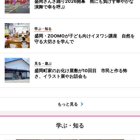
盛岡さんさ踊り2026開幕 雨にも負けず華やかな
演舞で幸を呼ぶ
学ぶ・知る
盛岡・ZOOMOが子ども向けイヌワシ講座 自然を
守る大切さを学んで
見る・遊ぶ
盛岡町家のお化け屋敷が10回目 市民と作る怖
さ、イラスト展やお話会も
もっと見る
学ぶ・知る