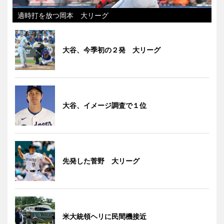
適時打を放つ岡本 大リーグ
大谷、今季初の２発 大リーグ
大谷、イメージ調査で１位
先発した菅野 大リーグ
米大統領ヘリに民間機接近