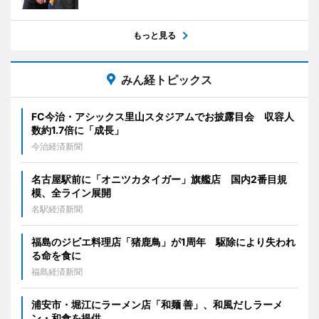
もっと見る
みん経トピックス
FC今治・アシックス里山スタジアムでお披露目会 収容人
数約1.7倍に「成長」
今治経済新聞
名古屋駅前に「オニツカタイガー」旗艦店 国内2番目規
模、全ライン展開
名駅経済新聞
福島のジビエ料理店「猪鹿鳥」が1周年 駆除により失われ
る命を食に
福島経済新聞
浦安市・堀江にラーメン店「和麺 善」、和風だしラーメ
ン・和食を提供