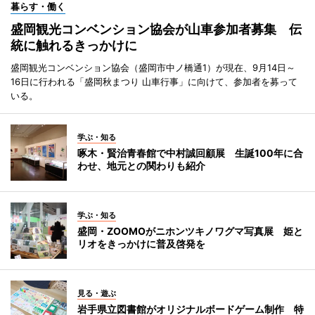
暮らす・働く
盛岡観光コンベンション協会が山車参加者募集 伝
統に触れるきっかけに
盛岡観光コンベンション協会（盛岡市中ノ橋通1）が現在、9月14日～
16日に行われる「盛岡秋まつり 山車行事」に向けて、参加者を募って
いる。
学ぶ・知る
啄木・賢治青春館で中村誠回顧展 生誕100年に合
わせ、地元との関わりも紹介
学ぶ・知る
盛岡・ZOOMOがニホンツキノワグマ写真展 姫と
リオをきっかけに普及啓発を
見る・遊ぶ
岩手県立図書館がオリジナルボードゲーム制作 特