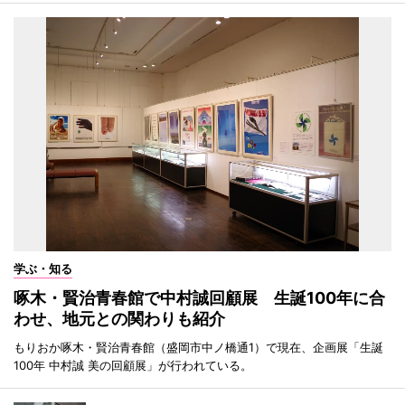
学ぶ・知る
啄木・賢治青春館で中村誠回顧展 生誕100年に合
わせ、地元との関わりも紹介
もりおか啄木・賢治青春館（盛岡市中ノ橋通1）で現在、企画展「生誕
100年 中村誠 美の回顧展」が行われている。