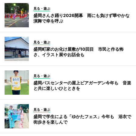
見る・遊ぶ
盛岡さんさ踊り2026開幕 雨にも負けず華やかな
演舞で幸を呼ぶ
見る・遊ぶ
盛岡町家のお化け屋敷が10回目 市民と作る怖
さ、イラスト展やお話会も
見る・遊ぶ
盛岡バスセンターの屋上ビアガーデン今年も 音楽
と共に楽しいひとときを
見る・遊ぶ
盛岡で学生による「ゆかたフェス」今年も 浴衣で
街歩きを楽しんで