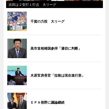
吉田は２安打１打点 大リーグ
千賀の力投 大リーグ
高市首相靖国参拝「適切に判断」
木原官房長官「拉致は現在進行形」
ＥＰＡ視野に議論継続