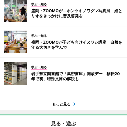
学ぶ・知る
盛岡・ZOOMOがニホンツキノワグマ写真展 姫と
リオをきっかけに普及啓発を
学ぶ・知る
盛岡・ZOOMOが子ども向けイヌワシ講座 自然を
守る大切さを学んで
学ぶ・知る
岩手県立図書館で「集密書庫」開放デー 移転20
年で初、特殊文庫の解説も
もっと見る
見る・遊ぶ