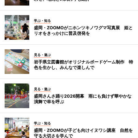
学ぶ・知る
盛岡・ZOOMOがニホンツキノワグマ写真展 姫と
リオをきっかけに普及啓発を
見る・遊ぶ
岩手県立図書館がオリジナルボードゲーム制作 特
色を生かし、みんなで楽しんで
見る・遊ぶ
盛岡さんさ踊り2026開幕 雨にも負けず華やかな
演舞で幸を呼ぶ
学ぶ・知る
盛岡・ZOOMOが子ども向けイヌワシ講座 自然を
守る大切さを学んで