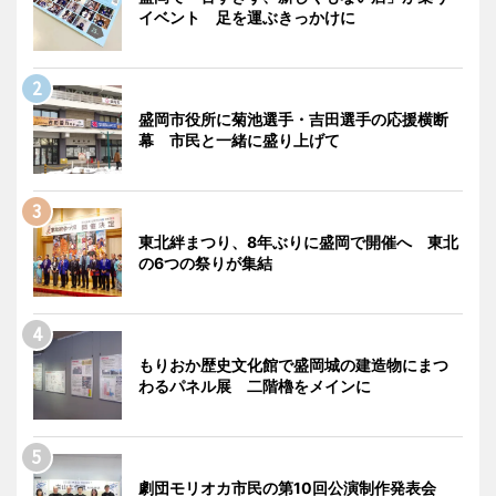
イベント 足を運ぶきっかけに
盛岡市役所に菊池選手・吉田選手の応援横断
幕 市民と一緒に盛り上げて
東北絆まつり、8年ぶりに盛岡で開催へ 東北
の6つの祭りが集結
もりおか歴史文化館で盛岡城の建造物にまつ
わるパネル展 二階櫓をメインに
劇団モリオカ市民の第10回公演制作発表会