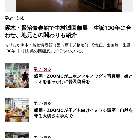
学ぶ・知る
啄木・賢治青春館で中村誠回顧展 生誕100年に合
わせ、地元との関わりも紹介
もりおか啄木・賢治青春館（盛岡市中ノ橋通1）で現在、企画展「生誕
100年 中村誠 美の回顧展」が行われている。
学ぶ・知る
盛岡・ZOOMOがニホンツキノワグマ写真展 姫と
リオをきっかけに普及啓発を
学ぶ・知る
盛岡・ZOOMOが子ども向けイヌワシ講座 自然を
守る大切さを学んで
学ぶ・知る