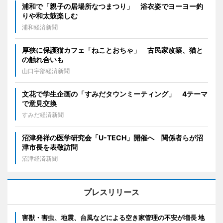
浦和で「親子の居場所なつまつり」 浴衣姿でヨーヨー釣
りや和太鼓楽しむ
浦和経済新聞
厚狭に保護猫カフェ「ねことおちゃ」 古民家改築、猫と
の触れ合いも
山口宇部経済新聞
文花で学生企画の「すみだタウンミーティング」 4テーマ
で意見交換
すみだ経済新聞
沼津発祥の医学研究会「U-TECH」開催へ 関係者らが沼
津市長を表敬訪問
沼津経済新聞
プレスリリース
害獣・害虫、地震、台風などによる空き家管理の不安が増長 地