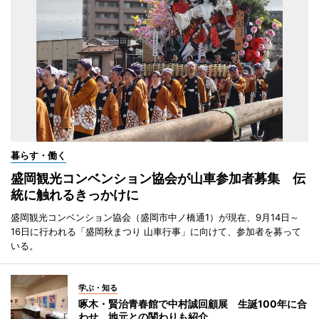
暮らす・働く
盛岡観光コンベンション協会が山車参加者募集 伝
統に触れるきっかけに
盛岡観光コンベンション協会（盛岡市中ノ橋通1）が現在、9月14日～
16日に行われる「盛岡秋まつり 山車行事」に向けて、参加者を募って
いる。
学ぶ・知る
啄木・賢治青春館で中村誠回顧展 生誕100年に合
わせ、地元との関わりも紹介