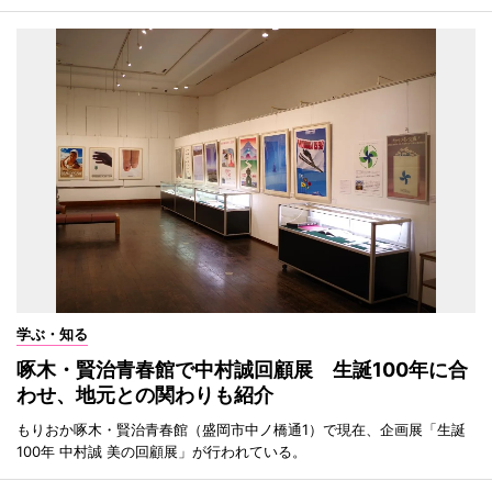
学ぶ・知る
啄木・賢治青春館で中村誠回顧展 生誕100年に合
わせ、地元との関わりも紹介
もりおか啄木・賢治青春館（盛岡市中ノ橋通1）で現在、企画展「生誕
100年 中村誠 美の回顧展」が行われている。