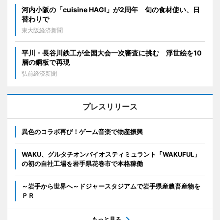
河内小阪の「cuisine HAGI」が2周年 旬の食材使い、日
替わりで
東大阪経済新聞
平川・長谷川鉄工が全国大会一次審査に挑む 浮世絵を10
層の鋼板で再現
弘前経済新聞
プレスリリース
異色のコラボ再び！ゲーム音楽で物産振興
WAKU、グルタチオンバイオスティミュラント「WAKUFUL」
の初の自社工場を岩手県花巻市で本格稼働
～岩手から世界へ～ドジャースタジアムで岩手県産農畜産物を
ＰＲ
もっと見る