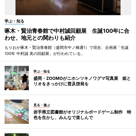
学ぶ・知る
啄木・賢治青春館で中村誠回顧展 生誕100年に合
わせ、地元との関わりも紹介
もりおか啄木・賢治青春館（盛岡市中ノ橋通1）で現在、企画展「生誕
100年 中村誠 美の回顧展」が行われている。
学ぶ・知る
盛岡・ZOOMOがニホンツキノワグマ写真展 姫と
リオをきっかけに普及啓発を
見る・遊ぶ
岩手県立図書館がオリジナルボードゲーム制作 特
色を生かし、みんなで楽しんで