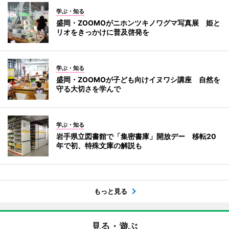
学ぶ・知る
盛岡・ZOOMOがニホンツキノワグマ写真展 姫と
リオをきっかけに普及啓発を
学ぶ・知る
盛岡・ZOOMOが子ども向けイヌワシ講座 自然を
守る大切さを学んで
学ぶ・知る
岩手県立図書館で「集密書庫」開放デー 移転20
年で初、特殊文庫の解説も
もっと見る
見る・遊ぶ