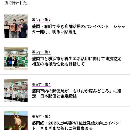
所で行われた。
暮らす・働く
盛岡・肴町で空き店舗活用のパンイベント シャッ
ター開け、明るい話題を
暮らす・働く
盛岡市と横浜市が再生エネ活用に向けて連携協定
相互の地域活性化も目指して
暮らす・働く
盛岡市内の郵便局が「もりおか涼みどころ」に指
定 日本郵便と協定締結
暮らす・働く
盛岡経・2026上半期PV1位は発信力向上イベン
ト さまざまな催しに注目集まる