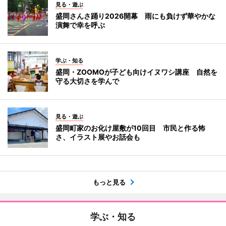
見る・遊ぶ
盛岡さんさ踊り2026開幕 雨にも負けず華やかな
演舞で幸を呼ぶ
学ぶ・知る
盛岡・ZOOMOが子ども向けイヌワシ講座 自然を
守る大切さを学んで
見る・遊ぶ
盛岡町家のお化け屋敷が10回目 市民と作る怖
さ、イラスト展やお話会も
もっと見る
学ぶ・知る