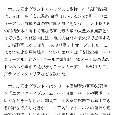
ホテル安比グランドアネックスに隣接する「APPI温泉
パティオ」を「安比温泉 白樺（しらかば）の湯」へリニ
ューアル。白樺の森の中に露天風呂を新設し、大小18カ所
の浴槽が木の廊下で連なる東北最大級の大型温泉施設とな
っている。同施設内には、地元の食材を炭火焼で提供する
「炉端割烹（かっぽう） あぶり亭」もオープンした。こ
れまで安比高原牧場としていたエリアは「安比の森」へリ
ニューアル。約7ヘクタールの敷地に、10メートルの花の
トンネルや季節の花が咲くロックガーデン、BBQエリア、
グランピングエリアなどを設けた。
ホテル安比グランドではタワー棟高層階の客室63部屋
を「エグゼクティブルーム」へと改修。ベッドや照明、テ
レビなどを一新した。加えて、全客室に館内でも着用でき
る浴衣を導入したほか、エリア内シャトルバスの運行や遊
歩道の整備、レンタサイクルの貸し出しなどを新たに実施