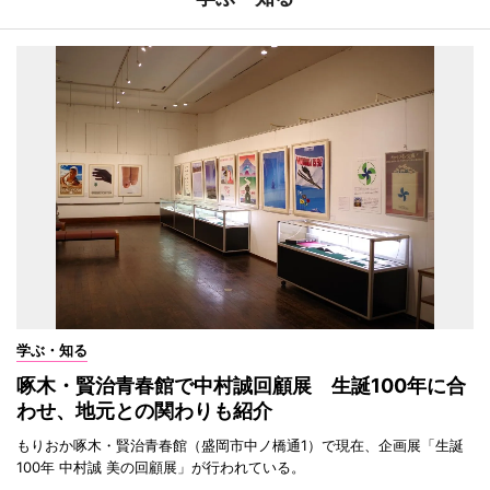
学ぶ・知る
啄木・賢治青春館で中村誠回顧展 生誕100年に合
わせ、地元との関わりも紹介
もりおか啄木・賢治青春館（盛岡市中ノ橋通1）で現在、企画展「生誕
100年 中村誠 美の回顧展」が行われている。