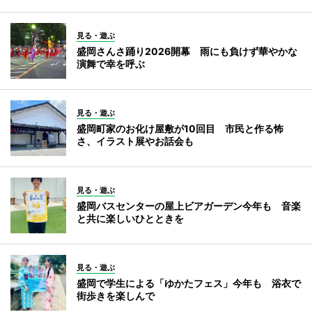
見る・遊ぶ
盛岡さんさ踊り2026開幕 雨にも負けず華やかな
演舞で幸を呼ぶ
見る・遊ぶ
盛岡町家のお化け屋敷が10回目 市民と作る怖
さ、イラスト展やお話会も
見る・遊ぶ
盛岡バスセンターの屋上ビアガーデン今年も 音楽
と共に楽しいひとときを
見る・遊ぶ
盛岡で学生による「ゆかたフェス」今年も 浴衣で
街歩きを楽しんで