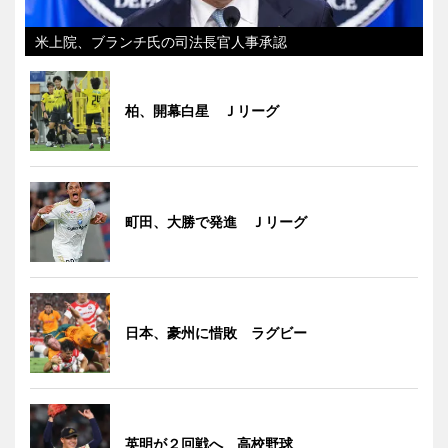
米上院、ブランチ氏の司法長官人事承認
柏、開幕白星 Ｊリーグ
町田、大勝で発進 Ｊリーグ
日本、豪州に惜敗 ラグビー
英明が２回戦へ 高校野球