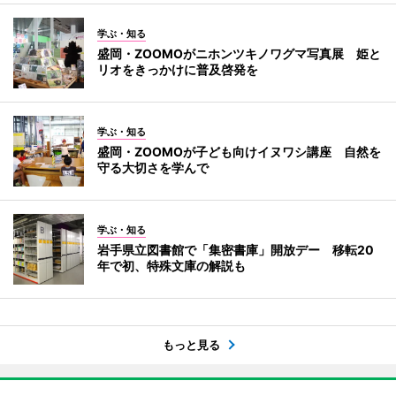
学ぶ・知る
盛岡・ZOOMOがニホンツキノワグマ写真展 姫と
リオをきっかけに普及啓発を
学ぶ・知る
盛岡・ZOOMOが子ども向けイヌワシ講座 自然を
守る大切さを学んで
学ぶ・知る
岩手県立図書館で「集密書庫」開放デー 移転20
年で初、特殊文庫の解説も
もっと見る