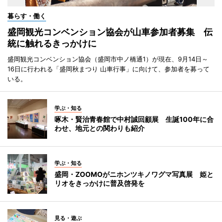
暮らす・働く
盛岡観光コンベンション協会が山車参加者募集 伝
統に触れるきっかけに
盛岡観光コンベンション協会（盛岡市中ノ橋通1）が現在、9月14日～
16日に行われる「盛岡秋まつり 山車行事」に向けて、参加者を募って
いる。
学ぶ・知る
啄木・賢治青春館で中村誠回顧展 生誕100年に合
わせ、地元との関わりも紹介
学ぶ・知る
盛岡・ZOOMOがニホンツキノワグマ写真展 姫と
リオをきっかけに普及啓発を
見る・遊ぶ